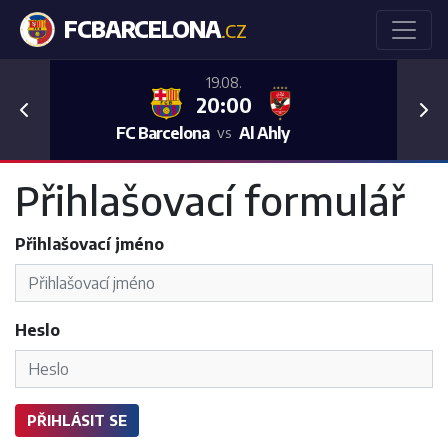
FCBARCELONA
.CZ
19.08.
20:00
Previous
Nex
FC Barcelona
Al Ahly
vs
Přihlašovací formulář
Přihlašovací jméno
Heslo
PŘIHLÁSIT SE