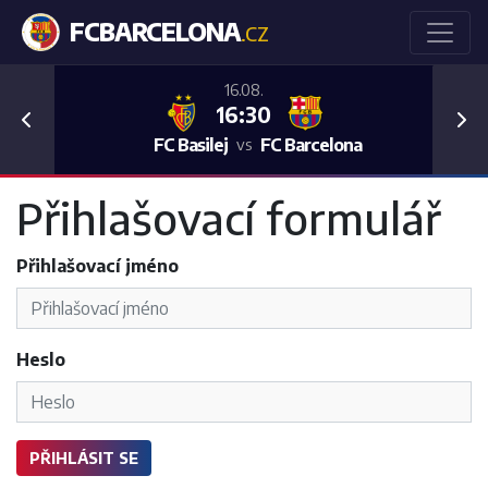
FCBARCELONA
.CZ
16.08.
16:30
Previous
Nex
FC Basilej
FC Barcelona
vs
Přihlašovací formulář
Přihlašovací jméno
Heslo
PŘIHLÁSIT SE