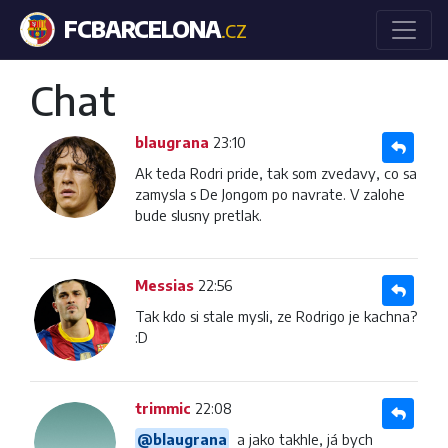
FCBARCELONA
.CZ
Chat
blaugrana
23:10
Ak teda Rodri pride, tak som zvedavy, co sa
zamysla s De Jongom po navrate. V zalohe
bude slusny pretlak.
Messias
22:56
Tak kdo si stale mysli, ze Rodrigo je kachna?
:D
trimmic
22:08
@blaugrana
a jako takhle, já bych