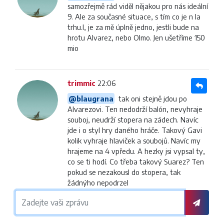
samozřejmě rád viděl nějakou pro nás ideální
9. Ale za současné situace, s tím co je n la
trhu.l, je za mě úplně jedno, jestli bude na
hrotu Alvarez, nebo Olmo. Jen ušetříme 150
mio
trimmic
22:06
@blaugrana
tak oni stejně jdou po
Alvarezovi. Ten nedodrží balón, nevyhraje
souboj, neudrží stopera na zádech. Navíc
jde i o styl hry daného hráče. Takový Gavi
kolik vyhraje hlaviček a soubojů. Navíc my
hrajeme na 4 vpředu. A hezky jsi vypsal ty,
co se ti hodí. Co třeba takový Suarez? Ten
pokud se nezakousl do stopera, tak
žádnýho nepodrzel
trimmic
22:02