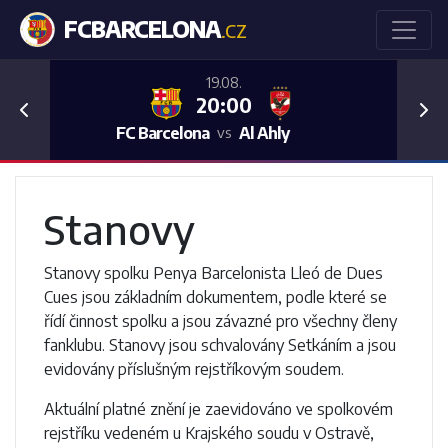
FCBARCELONA
.CZ
19.08.
20:00
Previous
Nex
FC Barcelona
Al Ahly
vs
Stanovy
Stanovy spolku Penya Barcelonista Lleó de Dues
Cues jsou základním dokumentem, podle které se
řídí činnost spolku a jsou závazné pro všechny členy
fanklubu. Stanovy jsou schvalovány Setkáním a jsou
evidovány příslušným rejstříkovým soudem.
Aktuální platné znění je zaevidováno ve spolkovém
rejstříku vedeném u Krajského soudu v Ostravě,