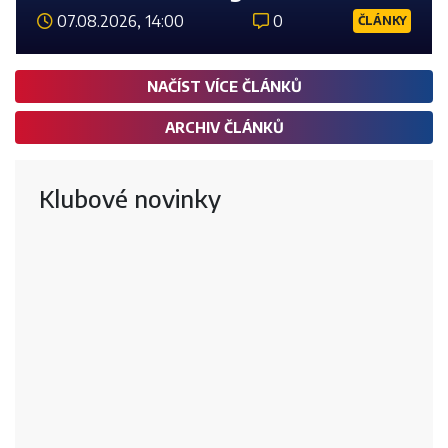
07.08.2026, 14:00
0
ČLÁNKY
Číst 
NAČÍST VÍCE ČLÁNKŮ
ARCHIV ČLÁNKŮ
Klubové novinky