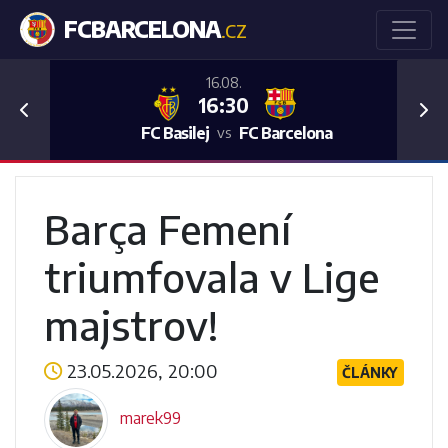
FCBARCELONA
.CZ
16.08.
16:30
Previous
Nex
FC Basilej
FC Barcelona
vs
Barça Femení
triumfovala v Lige
majstrov!
23.05.2026, 20:00
ČLÁNKY
marek99