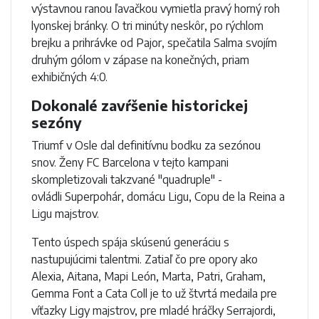
výstavnou ranou ľavačkou vymietla pravý horný roh
lyonskej bránky. O tri minúty neskôr, po rýchlom
brejku a prihrávke od Pajor, spečatila Salma svojím
druhým gólom v zápase na konečných, priam
exhibičných 4:0.
Dokonalé zavŕšenie historickej
sezóny
Triumf v Osle dal definitívnu bodku za sezónou
snov. Ženy FC Barcelona v tejto kampani
skompletizovali takzvané "quadruple" -
ovládli Superpohár, domácu Ligu, Copu de la Reina a
Ligu majstrov.
Tento úspech spája skúsenú generáciu s
nastupujúcimi talentmi. Zatiaľ čo pre opory ako
Alexia, Aitana, Mapi León, Marta, Patri, Graham,
Gemma Font a Cata Coll je to už štvrtá medaila pre
víťazky Ligy majstrov, pre mladé hráčky Serrajordi,