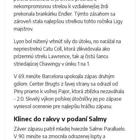
nekompromisnou strelou k vzdialenejšej žrdi
prekonala brankárku Endler. Týmto zásahom sa
zároveň stala najlepšou strelkou tohto ročníka Ligy
majstrov.
Lyon bol nútený vrhnúť sily do útoku, no narážal na
nepriestrelnú Catu Coll, ktorá zlikvidovala ako
prízemnú strelu Lawrence, tak aj čistú šancu
striedajúcej Chawingy v úniku 1 na 1.
V 69. minúte Barcelona upokojila zápas druhým
gólom. Center Brugts z ľavej strany sa odrazil od
Piny priamo k voľnej Pajor, ktorá zblízka nezaváhala
- 2:0. Skvelý výkon poľskej útočníčky jej po zápase
vyniesol ocenenie pre najlepšiu hráčku zápasu.
Klinec do rakvy v podaní Salmy
Záver zápasu patril mladej hviezde Salme Paralluelo.
V 90. minúte sa zmocnila odrazenej lopty a