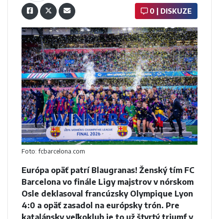
0 | DISKUZE
Foto: fcbarcelona.com
Európa opäť patrí Blaugranas! Ženský tím FC
Barcelona vo finále Ligy majstrov v nórskom
Osle deklasoval francúzsky Olympique Lyon
4:0 a opäť zasadol na európsky trón. Pre
katalánsky veľkoklub je to už štvrtý triumf v