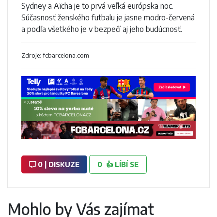
Sydney a Aïcha je to prvá veľká európska noc.
Súčasnosť ženského futbalu je jasne modro-červená
a podľa všetkého je v bezpečí aj jeho budúcnosť.
Zdroje: fcbarcelona.com
0 | DISKUZE
0
👍
LÍBÍ SE
Mohlo by Vás zajímat