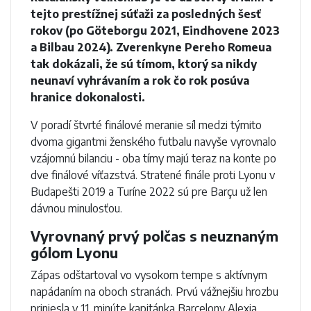
tejto prestížnej súťaži za posledných šesť
rokov (po Göteborgu 2021, Eindhovene 2023
a Bilbau 2024). Zverenkyne Pereho Romeua
tak dokázali, že sú tímom, ktorý sa nikdy
neunaví vyhrávaním a rok čo rok posúva
hranice dokonalosti.
V poradí štvrté finálové meranie síl medzi týmito
dvoma gigantmi ženského futbalu navyše vyrovnalo
vzájomnú bilanciu - oba tímy majú teraz na konte po
dve finálové víťazstvá. Stratené finále proti Lyonu v
Budapešti 2019 a Turíne 2022 sú pre Barçu už len
dávnou minulosťou.
Vyrovnaný prvý polčas s neuznaným
gólom Lyonu
Zápas odštartoval vo vysokom tempe s aktívnym
napádaním na oboch stranách. Prvú vážnejšiu hrozbu
priniesla v 11. minúte kapitánka Barcelony Alexia