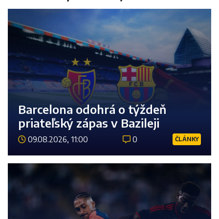
Barcelona odohrá o týždeň
priateľský zápas v Bazileji
09.08.2026, 11:00
0
ČLÁNKY
Číst 