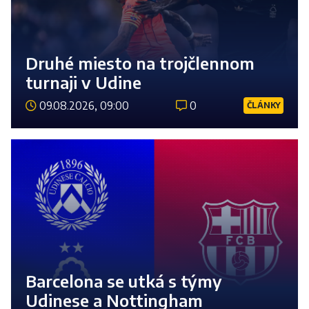
Druhé miesto na trojčlennom
turnaji v Udine
09.08.2026, 09:00
0
ČLÁNKY
Číst 
Barcelona se utká s týmy
Udinese a Nottingham