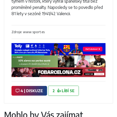
týmem v historii, který vyhrál španělský titul bez
proměněné penalty. Naposledy se to povedlo před
81 lety v sezóně 1941/42 Valencii.
Zdroje: www.sport.es
4 | DISKUZE
2
👍
LÍBÍ SE
Mohlo by Vás zajímat