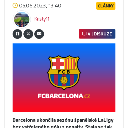
05.06.2023, 13:40
ČLÁNKY
Kristy11
4 | DISKUZE
Barcelona ukončila sezónu španělské LaLigy
bez vstřeleného gólu z penalty. Stala se tak