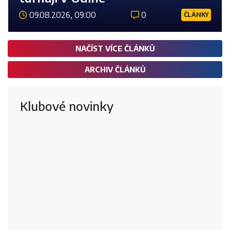
09.08.2026, 09:00
0
ČLÁNKY
Číst 
NAČÍST VÍCE ČLÁNKŮ
ARCHIV ČLÁNKŮ
Klubové novinky