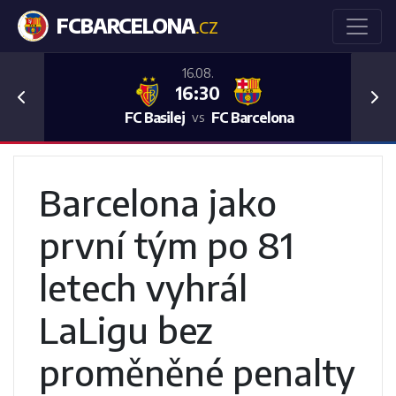
FCBARCELONA
.CZ
16.08.
16:30
Previous
Nex
FC Basilej
FC Barcelona
vs
Barcelona jako
první tým po 81
letech vyhrál
LaLigu bez
proměněné penalty