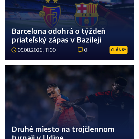
Barcelona odohrá o týždeň
priateľský zápas v Bazileji
09.08.2026, 11:00
0
ČLÁNKY
Číst 
Druhé miesto na trojčlennom
turnaji v Udine