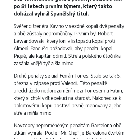
po 81 letech prvním týmem, který takto
dokázal vyhrál španělský titul.
Svěřenci trenéra Xaviho v sezóně kopali dvě penalty
a obě zůstaly neproměněny. Prvním byl Robert
Lewandowski, který loni v listopadu kopal proti
Almeríi. Fanoušci požadovali, aby penaltu kopal
Piqué, ale kapitán odmítl. Střela polského útočníka
zasáhla vnější tyč a šla mimo.
Druhé penalty se ujal Ferrán Torres. Stalo se tak 5.
března v zápase proti Valencii. Této penaltě
předcházelo nedorozumění mezi Torresem a Fatim,
který si chtěl vzít exekuci na starost. Nakonec se k
pokutovému kopu postavil prvně jmenovaný a jeho
střela mířila mimo.
Navzdory neproměněným penaltám Barcelona obě
utkání vyhrála. Podle "Mr. Chip" je Barcelona čtvrtým