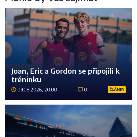
Joan, Eric a Gordon se připojili k
tréninku
09.08.2026, 20:00
0
ČLÁNKY
Číst 