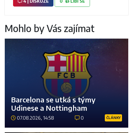
4 | DISKUZE
0
👍
LÍBÍ SE
Mohlo by Vás zajímat
Barcelona se utká s týmy
Udinese a Nottingham
07.08.2026, 14:58
0
ČLÁNKY
Číst 