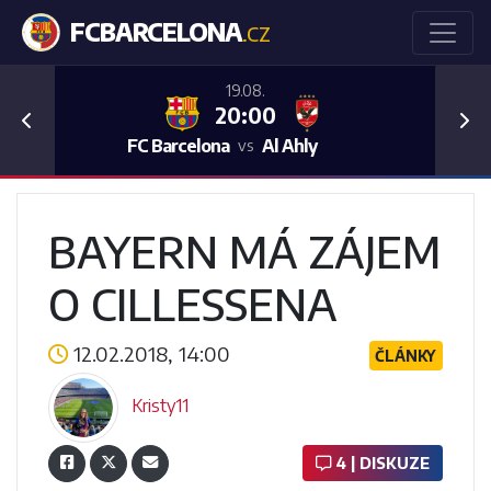
FCBARCELONA
.CZ
19.08.
20:00
Previous
Nex
FC Barcelona
Al Ahly
vs
BAYERN MÁ ZÁJEM
O CILLESSENA
12.02.2018, 14:00
ČLÁNKY
Kristy11
4 | DISKUZE