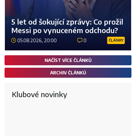
5 let od šokující zprávy: Co prožil
Messi po vynuceném odchodu?
05.08.2026, 20:00
0
ČLÁNKY
Číst 
NAČÍST VÍCE ČLÁNKŮ
ARCHIV ČLÁNKŮ
Klubové novinky