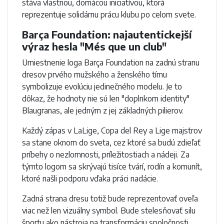
stáva vlastnou, domácou iniciatívou, ktorá
reprezentuje solidárnu prácu klubu po celom svete.
Barça Foundation: najautentickejší
výraz hesla "Més que un club"
Umiestnenie loga Barça Foundation na zadnú stranu
dresov prvého mužského a ženského tímu
symbolizuje evolúciu jedinečného modelu. Je to
dôkaz, že hodnoty nie sú len "doplnkom identity"
Blaugranas, ale jedným z jej základných pilierov.
Každý zápas v LaLige, Copa del Rey a Lige majstrov
sa stane oknom do sveta, cez ktoré sa budú zdieľať
príbehy o nezlomnosti, príležitostiach a nádeji. Za
týmto logom sa skrývajú tisíce tvárí, rodín a komunít,
ktoré našli podporu vďaka práci nadácie.
Zadná strana dresu totiž bude reprezentovať oveľa
viac než len vizuálny symbol. Bude stelesňovať silu
športu ako nástroja na transformáciu spoločnosti.