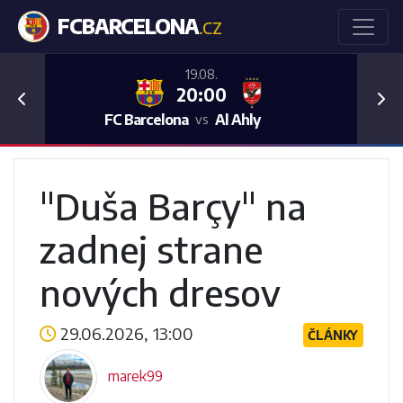
FCBARCELONA
.CZ
19.08.
20:00
Previous
Nex
FC Barcelona
Al Ahly
vs
"Duša Barçy" na
zadnej strane
nových dresov
29.06.2026, 13:00
ČLÁNKY
marek99