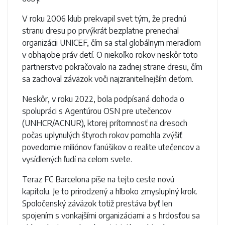
V roku 2006 klub prekvapil svet tým, že prednú
stranu dresu po prvýkrát bezplatne prenechal
organizácii UNICEF, čím sa stal globálnym meradlom
v obhajobe práv detí. O niekoľko rokov neskôr toto
partnerstvo pokračovalo na zadnej strane dresu, čím
sa zachoval záväzok voči najzraniteľnejším deťom.
Neskôr, v roku 2022, bola podpísaná dohoda o
spolupráci s Agentúrou OSN pre utečencov
(UNHCR/ACNUR), ktorej prítomnosť na dresoch
počas uplynulých štyroch rokov pomohla zvýšiť
povedomie miliónov fanúšikov o realite utečencov a
vysídlených ľudí na celom svete.
Teraz FC Barcelona píše na tejto ceste novú
kapitolu. Je to prirodzený a hlboko zmysluplný krok.
Spoločenský záväzok totiž prestáva byť len
spojením s vonkajšími organizáciami a s hrdosťou sa