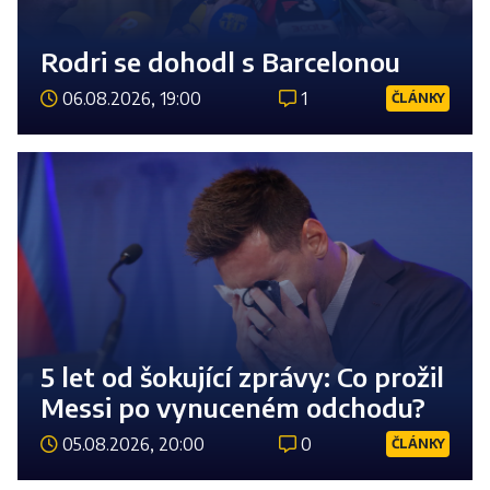
Rodri se dohodl s Barcelonou
06.08.2026, 19:00
1
ČLÁNKY
Číst 
5 let od šokující zprávy: Co prožil
Messi po vynuceném odchodu?
05.08.2026, 20:00
0
ČLÁNKY
Číst 