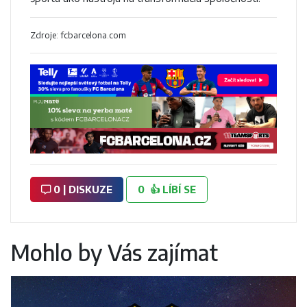
Zdroje: fcbarcelona.com
0 | DISKUZE
0
👍
LÍBÍ SE
Mohlo by Vás zajímat