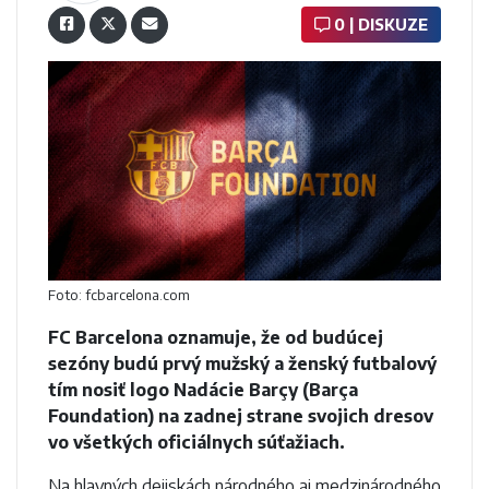
0 | DISKUZE
Foto: fcbarcelona.com
FC Barcelona oznamuje, že od budúcej
sezóny budú prvý mužský a ženský futbalový
tím nosiť logo Nadácie Barçy (Barça
Foundation) na zadnej strane svojich dresov
vo všetkých oficiálnych súťažiach.
Na hlavných dejiskách národného aj medzinárodného