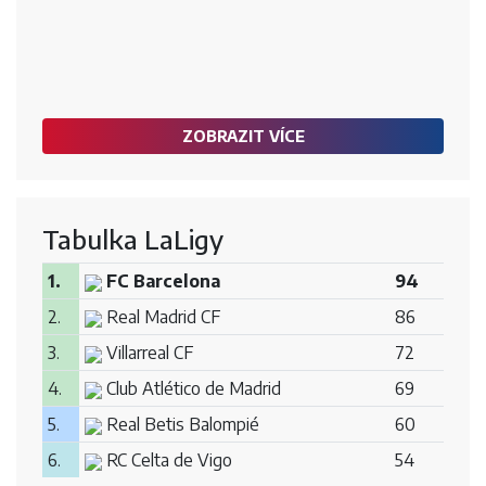
ZOBRAZIT VÍCE
Tabulka LaLigy
1.
FC Barcelona
94
2.
Real Madrid CF
86
3.
Villarreal CF
72
4.
Club Atlético de Madrid
69
5.
Real Betis Balompié
60
6.
RC Celta de Vigo
54