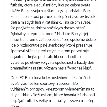
futbalu, ktoré sledujú milióny ľudí po celom svete,
ukáže Barça svoju najušľachtilejšiu podstatu: Barça
Foundation, ktorá pracuje na zlepšení životov tisícok
detí a mladých ľudí v Katalánsku i na celom svete.
Po prvýkrát sa chrbty hráčskych dresov stanú
"globálnym reproduktorom" Nadácie Barçy a jej
misie transformovať spoločnosť pre spoločné dobro.
Ide o rozhodnutie plné symboliky, ktoré presahuje
športovú sféru a pred celým svetom potvrdzuje
najautentickejšiu podstatu klubu: odhodlanie
vytvárať pozitívny vplyv na spoločnosť a každý deň
premieňať na realitu význam hesla "Viac než klub".
Dres FC Barcelona bol v posledných desaťročiach
oveľa viac než len športovým úborom. Bol
vyhlásením princípov. Priestorom vyhradeným na to,
aby dal hlas záležitostiam, ktoré hovoria k ľudskosti
a spájajú futbal s veľkými sociálnymi výzvami našej
doby.