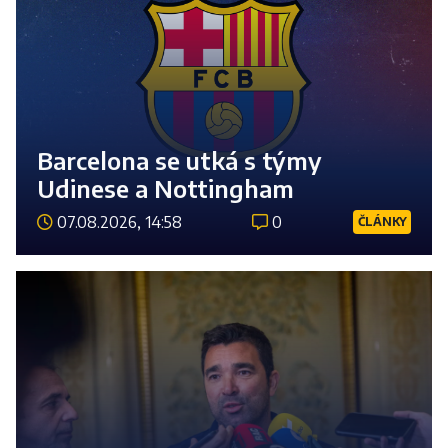
Barcelona se utká s týmy
Udinese a Nottingham
07.08.2026, 14:58
0
ČLÁNKY
Číst 