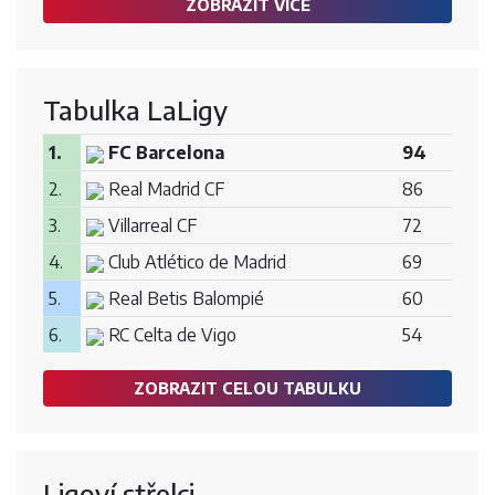
ZOBRAZIT VÍCE
Tabulka LaLigy
1.
FC Barcelona
94
2.
Real Madrid CF
86
3.
Villarreal CF
72
4.
Club Atlético de Madrid
69
5.
Real Betis Balompié
60
6.
RC Celta de Vigo
54
ZOBRAZIT CELOU TABULKU
Ligoví střelci