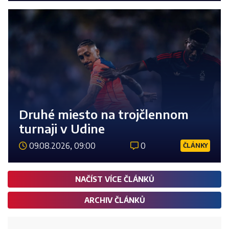
Druhé miesto na trojčlennom
turnaji v Udine
09.08.2026, 09:00
0
ČLÁNKY
Číst 
NAČÍST VÍCE ČLÁNKŮ
ARCHIV ČLÁNKŮ