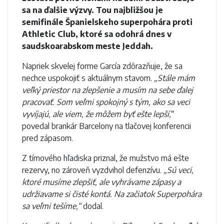
sa na ďalšie výzvy. Tou najbližšou je
semifinále Španielskeho superpohára proti
Athletic Club, ktoré sa odohrá dnes v
saudskoarabskom meste Jeddah.
Napriek skvelej forme García zdôrazňuje, že sa
nechce uspokojiť s aktuálnym stavom.
„Stále mám
veľký priestor na zlepšenie a musím na sebe ďalej
pracovať. Som veľmi spokojný s tým, ako sa veci
vyvíjajú, ale viem, že môžem byť ešte lepší,
“
povedal brankár Barcelony na tlačovej konferencii
pred zápasom.
Z tímového hľadiska priznal, že mužstvo má ešte
rezervy, no zároveň vyzdvihol defenzívu.
„Sú veci,
ktoré musíme zlepšiť, ale vyhrávame zápasy a
udržiavame si čisté kontá. Na začiatok Superpohára
sa veľmi tešíme,“
dodal.