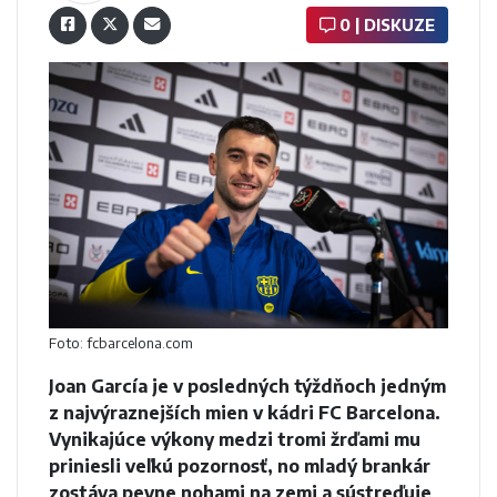
0 | DISKUZE
Foto: fcbarcelona.com
Joan García je v posledných týždňoch jedným
z najvýraznejších mien v kádri FC Barcelona.
Vynikajúce výkony medzi tromi žrďami mu
priniesli veľkú pozornosť, no mladý brankár
zostáva pevne nohami na zemi a sústreďuje