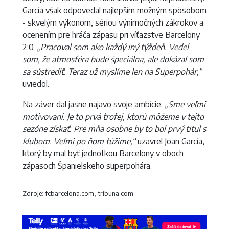
García však odpovedal najlepším možným spôsobom
- skvelým výkonom, sériou výnimočných zákrokov a
ocenením pre hráča zápasu pri víťazstve Barcelony
2:0.
„Pracoval som ako každý iný týždeň. Vedel
som, že atmosféra bude špeciálna, ale dokázal som
sa sústrediť. Teraz už myslíme len na Superpohár,“
uviedol.
Na záver dal jasne najavo svoje ambície.
„Sme veľmi
motivovaní. Je to prvá trofej, ktorú môžeme v tejto
sezóne získať. Pre mňa osobne by to bol prvý titul s
klubom. Veľmi po ňom túžime,“
uzavrel Joan García,
ktorý by mal byť jednotkou Barcelony v oboch
zápasoch Španielskeho superpohára.
Zdroje: fcbarcelona.com, tribuna.com