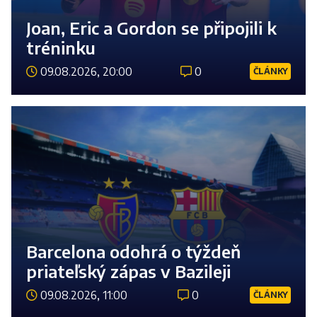
Joan, Eric a Gordon se připojili k
tréninku
09.08.2026, 20:00
0
ČLÁNKY
Číst 
Barcelona odohrá o týždeň
priateľský zápas v Bazileji
09.08.2026, 11:00
0
ČLÁNKY
Číst 