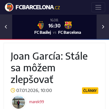
FCBARCELONA
.CZ
16.08.
16:30
Previous
Nex
FC Basilej
FC Barcelona
vs
Joan García: Stále
sa môžem
zlepšovať
07.01.2026, 10:00
ČLÁNKY
marek99