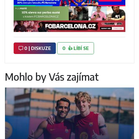
0 | DISKUZE
0
👍
LÍBÍ SE
Mohlo by Vás zajímat