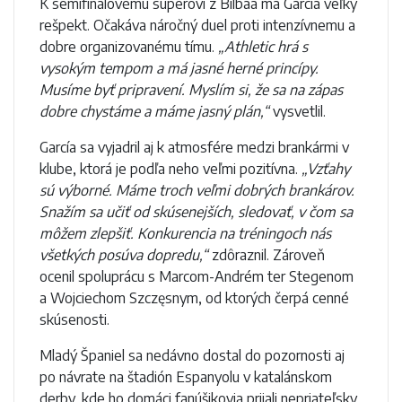
K semifinálovému súperovi z Bilbaa má García veľký
rešpekt. Očakáva náročný duel proti intenzívnemu a
dobre organizovanému tímu.
„Athletic hrá s
vysokým tempom a má jasné herné princípy.
Musíme byť pripravení. Myslím si, že sa na zápas
dobre chystáme a máme jasný plán,“
vysvetlil.
García sa vyjadril aj k atmosfére medzi brankármi v
klube, ktorá je podľa neho veľmi pozitívna.
„Vzťahy
sú výborné. Máme troch veľmi dobrých brankárov.
Snažím sa učiť od skúsenejších, sledovať, v čom sa
môžem zlepšiť. Konkurencia na tréningoch nás
všetkých posúva dopredu,“
zdôraznil. Zároveň
ocenil spoluprácu s Marcom-Andrém ter Stegenom
a Wojciechom Szczęsnym, od ktorých čerpá cenné
skúsenosti.
Mladý Španiel sa nedávno dostal do pozornosti aj
po návrate na štadión Espanyolu v katalánskom
derby, kde ho domáci fanúšikovia prijali nepriateľsky.