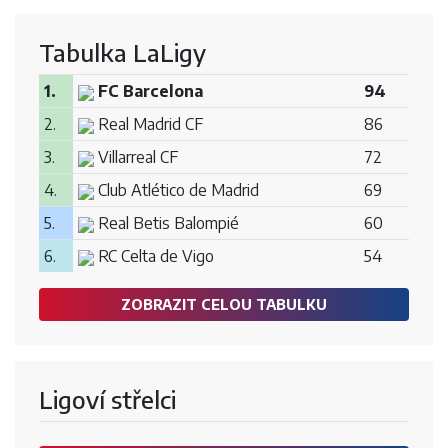
Tabulka LaLigy
1.
FC Barcelona
94
2.
Real Madrid CF
86
3.
Villarreal CF
72
4.
Club Atlético de Madrid
69
5.
Real Betis Balompié
60
6.
RC Celta de Vigo
54
ZOBRAZIT CELOU TABULKU
Ligoví střelci