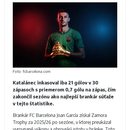
Foto: fcbarcelona.com
Katalánec inkasoval iba 21 gólov v 30
zápasoch s priemerom 0,7 gólu na zápas, čím
zakončil sezónu ako najlepší brankár súťaže
v tejto štatistike.
Brankár FC Barcelona Joan García získal Zamora
Trophy za 2025/26 po sezóne, v ktorej preukázal
vyrovnané výkony a obrovskú istotu v bránke. Toto