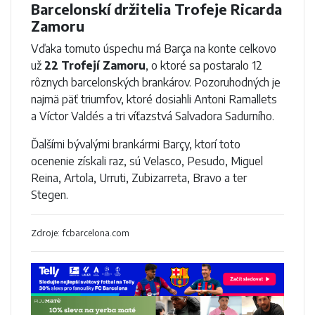
Barcelonskí držitelia Trofeje Ricarda
Zamoru
Vďaka tomuto úspechu má Barça na konte celkovo
už
22 Trofejí Zamoru
, o ktoré sa postaralo 12
rôznych barcelonských brankárov. Pozoruhodných je
najmä päť triumfov, ktoré dosiahli Antoni Ramallets
a Víctor Valdés a tri víťazstvá Salvadora Sadurního.
Ďalšími bývalými brankármi Barçy, ktorí toto
ocenenie získali raz, sú Velasco, Pesudo, Miguel
Reina, Artola, Urruti, Zubizarreta, Bravo a ter
Stegen.
Zdroje: fcbarcelona.com