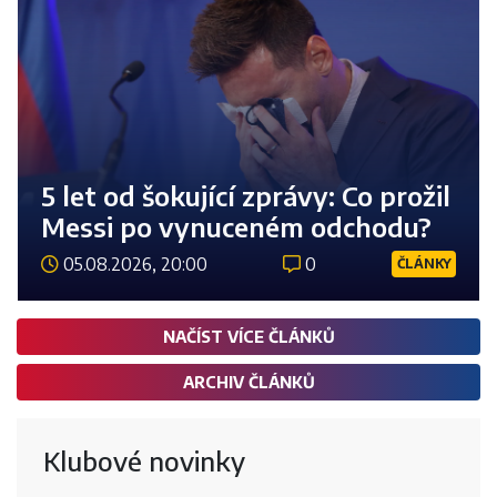
5 let od šokující zprávy: Co prožil
Messi po vynuceném odchodu?
05.08.2026, 20:00
0
ČLÁNKY
Číst 
NAČÍST VÍCE ČLÁNKŮ
ARCHIV ČLÁNKŮ
Klubové novinky