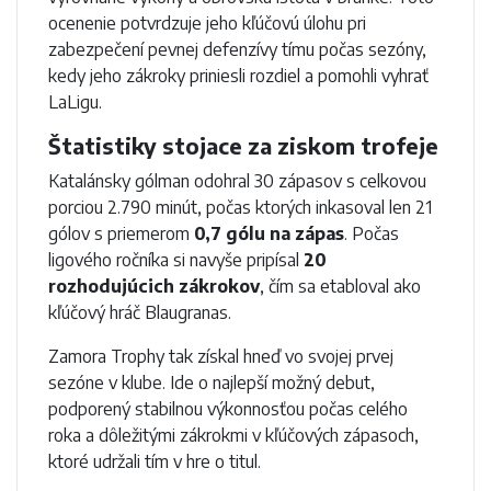
ocenenie potvrdzuje jeho kľúčovú úlohu pri
zabezpečení pevnej defenzívy tímu počas sezóny,
kedy jeho zákroky priniesli rozdiel a pomohli vyhrať
LaLigu.
Štatistiky stojace za ziskom trofeje
Katalánsky gólman odohral 30 zápasov s celkovou
porciou 2.790 minút, počas ktorých inkasoval len 21
gólov s priemerom
0,7 gólu na zápas
. Počas
ligového ročníka si navyše pripísal
20
rozhodujúcich zákrokov
, čím sa etabloval ako
kľúčový hráč Blaugranas.
Zamora Trophy tak získal hneď vo svojej prvej
sezóne v klube. Ide o najlepší možný debut,
podporený stabilnou výkonnosťou počas celého
roka a dôležitými zákrokmi v kľúčových zápasoch,
ktoré udržali tím v hre o titul.