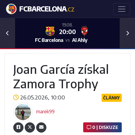
FCBARCELONA
.CZ
19.08.
20:00
Previous
Nex
FC Barcelona
Al Ahly
vs
Joan García získal
Zamora Trophy
26.05.2026, 10:00
ČLÁNKY
marek99
0 | DISKUZE