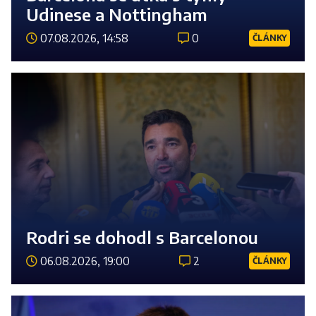
Udinese a Nottingham
07.08.2026, 14:58
0
ČLÁNKY
Číst 
Rodri se dohodl s Barcelonou
06.08.2026, 19:00
2
ČLÁNKY
Číst 