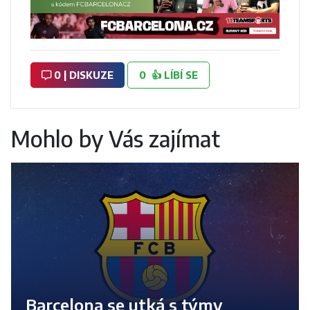
0 | DISKUZE
0
👍
LÍBÍ SE
Mohlo by Vás zajímat
Barcelona se utká s týmy