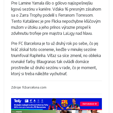
Pre Lamine Yamala išlo o gólovo najúspešnejšiu
ligovú sezónu v kariére. Vďaka 16 presným zásahom
sa o Zarra Trophy podelil s Ferranom Torresom.
Tento Katalánec je pre Flicka nepochybne kľúčovým
mužom v útoku a jeho prínos výrazne prispel k
zdvihnutiu trofeje pre majstra LaLigy nad hlavu.
Pre FC Barcelona je to už druhý rok po sebe, čo jej
hráč získal toto ocenenie, keďže v minulej sezóne
triumfoval Raphinha. Víťaz sa síce zmenil, no oblieka
rovnaké farby. Blaugranas tak ovládli domáce
prostredie už druhú sezónu v rade, čo je moment,
ktorý si treba náležite vychutnať.
Zdroje: fcbarcelona.com