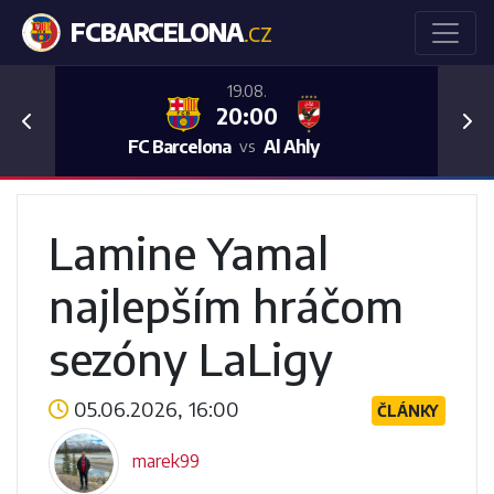
FCBARCELONA
.CZ
19.08.
20:00
Previous
Nex
FC Barcelona
Al Ahly
vs
Lamine Yamal
najlepším hráčom
sezóny LaLigy
05.06.2026, 16:00
ČLÁNKY
marek99