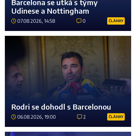
Barcelona se utká s týmy
Udinese a Nottingham
07.08.2026, 14:58
0
ČLÁNKY
Číst 
Rodri se dohodl s Barcelonou
06.08.2026, 19:00
2
ČLÁNKY
Číst 