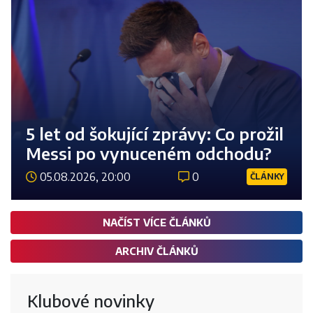
5 let od šokující zprávy: Co prožil
Messi po vynuceném odchodu?
05.08.2026, 20:00
0
ČLÁNKY
Číst 
NAČÍST VÍCE ČLÁNKŮ
ARCHIV ČLÁNKŮ
Klubové novinky