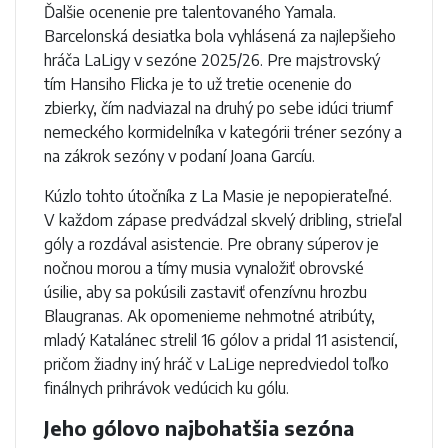
Ďalšie ocenenie pre talentovaného Yamala.
Barcelonská desiatka bola vyhlásená za najlepšieho
hráča LaLigy v sezóne 2025/26. Pre majstrovský
tím Hansiho Flicka je to už tretie ocenenie do
zbierky, čím nadviazal na druhý po sebe idúci triumf
nemeckého kormidelníka v kategórii tréner sezóny a
na zákrok sezóny v podaní Joana Garcíu.
Kúzlo tohto útočníka z La Masie je nepopierateľné.
V každom zápase predvádzal skvelý dribling, strieľal
góly a rozdával asistencie. Pre obrany súperov je
nočnou morou a tímy musia vynaložiť obrovské
úsilie, aby sa pokúsili zastaviť ofenzívnu hrozbu
Blaugranas. Ak opomenieme nehmotné atribúty,
mladý Katalánec strelil 16 gólov a pridal 11 asistencií,
pričom žiadny iný hráč v LaLige nepredviedol toľko
finálnych prihrávok vedúcich ku gólu.
Jeho gólovo najbohatšia sezóna