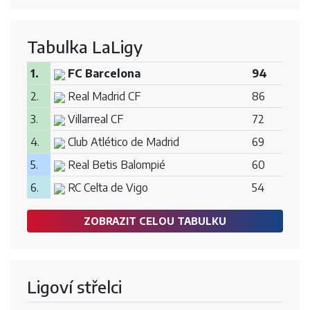
Tabulka LaLigy
1.
FC Barcelona
94
2.
Real Madrid CF
86
3.
Villarreal CF
72
4.
Club Atlético de Madrid
69
5.
Real Betis Balompié
60
6.
RC Celta de Vigo
54
ZOBRAZIT CELOU TABULKU
Ligoví střelci