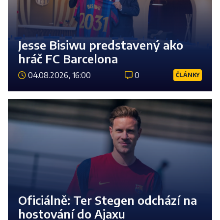
Jesse Bisiwu predstavený ako
hráč FC Barcelona
04.08.2026, 16:00
0
ČLÁNKY
Číst 
Oficiálně: Ter Stegen odchází na
hostování do Ajaxu