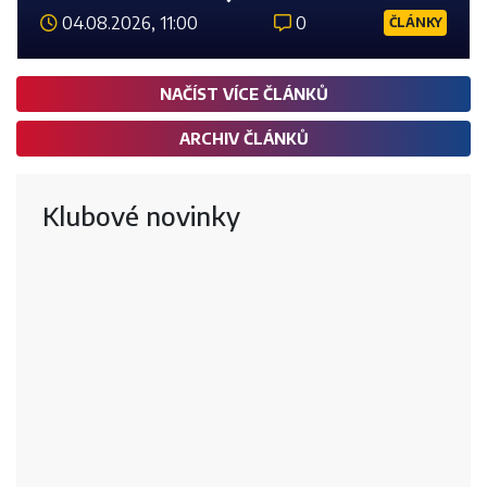
04.08.2026, 11:00
0
ČLÁNKY
Číst 
NAČÍST VÍCE ČLÁNKŮ
ARCHIV ČLÁNKŮ
Klubové novinky