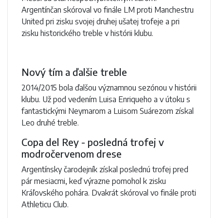
Argentínčan skóroval vo finále LM proti Manchestru
United pri zisku svojej druhej ušatej trofeje a pri
zisku historického treble v histórii klubu.
Nový tím a ďalšie treble
2014/2015 bola ďalšou významnou sezónou v histórii
klubu. Už pod vedením Luisa Enriqueho a v útoku s
fantastickými Neymarom a Luisom Suárezom získal
Leo druhé treble.
Copa del Rey - posledná trofej v
modročervenom drese
Argentínsky čarodejník získal poslednú trofej pred
pár mesiacmi, keď výrazne pomohol k zisku
Kráľovského pohára. Dvakrát skóroval vo finále proti
Athleticu Club.