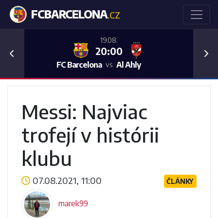
FCBARCELONA
.CZ
19.08.
20:00
Previous
Nex
FC Barcelona
Al Ahly
vs
Messi: Najviac
trofejí v histórii
klubu
07.08.2021, 11:00
ČLÁNKY
marek99