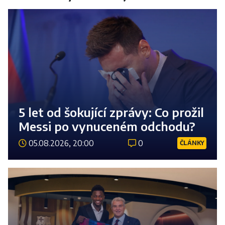
5 let od šokující zprávy: Co prožil
Messi po vynuceném odchodu?
05.08.2026, 20:00
0
ČLÁNKY
Číst 