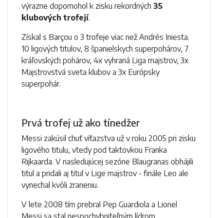
výrazne dopomohol k zisku rekordných
35
klubových trofejí
.
Získal s Barçou o 3 trofeje viac než Andrés Iniesta.
10 ligových titulov, 8 španielskych superpohárov, 7
kráľovských pohárov, 4x vyhraná Liga majstrov, 3x
Majstrovstvá sveta klubov a 3x Európsky
superpohár.
Prvá trofej už ako tínedžer
Messi zakúsil chuť víťazstva už v roku 2005 pri zisku
ligového titulu, vtedy pod taktovkou Franka
Rijkaarda. V nasledujúcej sezóne Blaugranas obhájili
titul a pridali aj titul v Lige majstrov - finále Leo ale
vynechal kvôli zraneniu.
V lete 2008 tím prebral Pep Guardiola a Lionel
Messi sa stal nespochybniteľným lídrom.