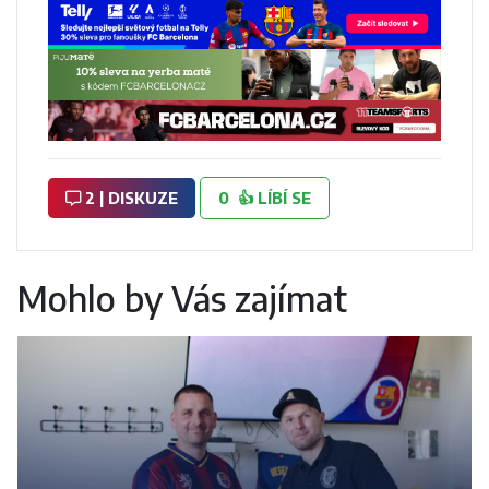
2 | DISKUZE
0
👍
LÍBÍ SE
Mohlo by Vás zajímat