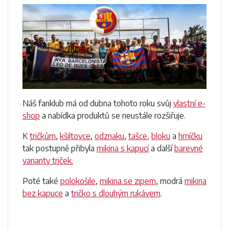
Náš fanklub má od dubna tohoto roku svůj
vlastní e-
shop
a nabídka produktů se neustále rozšiřuje.
K
tričkům
,
kšiltovce
,
odznaku
,
tašce,
bloku
a
hrníčku
tak postupně přibyla
mikina s kapucí
a další
barevné
varianty triček.
Poté také
polokošile
,
mikina se zipem
, modrá
mikina
bez kapuce
a
tričko s dlouhým rukávem
.