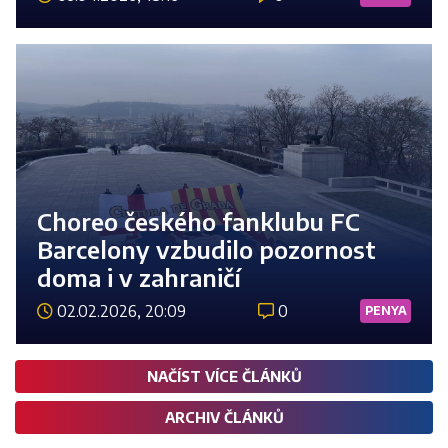
Číst 
Choreo českého fanklubu FC
Barcelony vzbudilo pozornost
doma i v zahraničí
02.02.2026, 20:09
0
PENYA
Číst 
NAČÍST VÍCE ČLÁNKŮ
ARCHIV ČLÁNKŮ