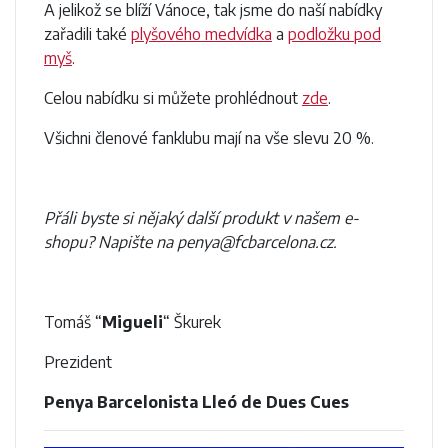
A jelikož se blíží Vánoce, tak jsme do naší nabídky
zařadili také
plyšového medvídka
a
podložku pod
myš
.
Celou nabídku si můžete prohlédnout
zde
.
Všichni členové fanklubu mají na vše slevu 20 %.
Přáli byste si nějaký další produkt v našem e-
shopu? Napište na penya@fcbarcelona.cz.
Tomáš “
Migueli
“ Škurek
Prezident
Penya Barcelonista Lleó de Dues Cues