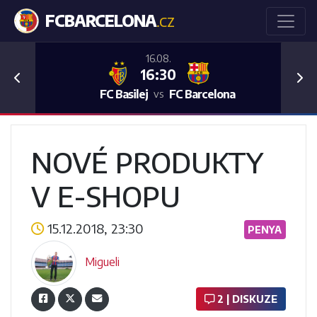
FCBARCELONA
.CZ
16.08.
16:30
Previous
Nex
FC Basilej
FC Barcelona
vs
NOVÉ PRODUKTY
V E-SHOPU
15.12.2018, 23:30
PENYA
Migueli
2 | DISKUZE