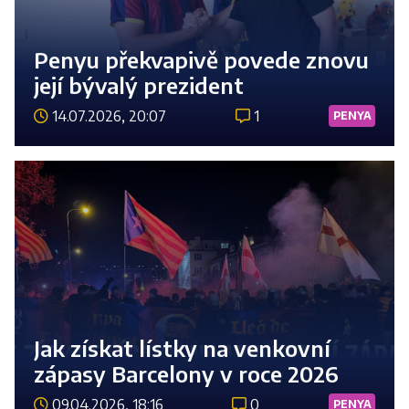
Penyu překvapivě povede znovu
její bývalý prezident
14.07.2026, 20:07
1
PENYA
Číst 
Jak získat lístky na venkovní
zápasy Barcelony v roce 2026
09.04.2026, 18:16
0
PENYA