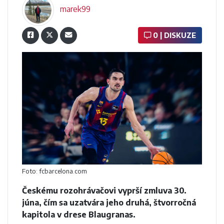
marek99
0 | DISKUZE
Foto: fcbarcelona.com
Českému rozohrávačovi vyprší zmluva 30.
júna, čím sa uzatvára jeho druhá, štvorročná
kapitola v drese Blaugranas.