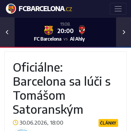
FCBARCELONA
.CZ
19.08.
20:00
Previous
Nex
FC Barcelona
Al Ahly
vs
Oficiálne:
Barcelona sa lúči s
Tomášom
Satoranským
30.06.2026, 18:00
ČLÁNKY