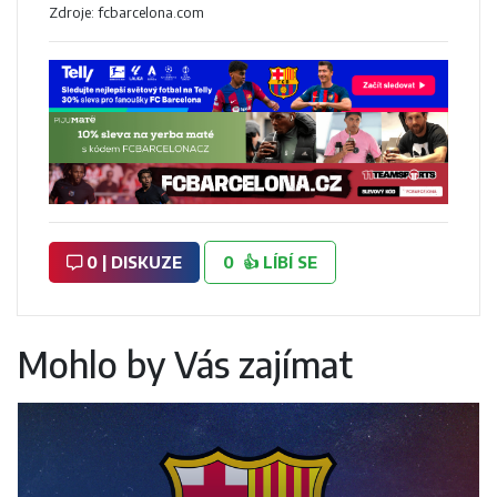
Zdroje: fcbarcelona.com
0 | DISKUZE
0
👍
LÍBÍ SE
Mohlo by Vás zajímat