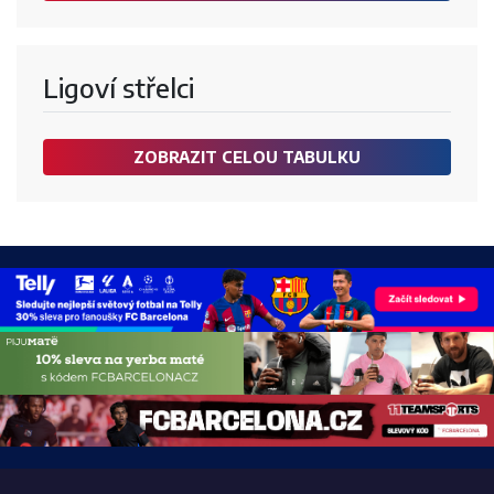
Ligoví střelci
ZOBRAZIT CELOU TABULKU