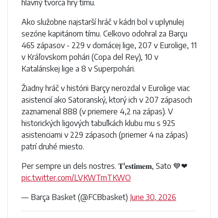
hlavný tvorca hry tímu.
Ako služobne najstarší hráč v kádri bol v uplynulej
sezóne kapitánom tímu. Celkovo odohral za Barçu
465 zápasov - 229 v domácej lige, 207 v Eurolige, 11
v Kráľovskom pohári (Copa del Rey), 10 v
Katalánskej lige a 8 v Superpohári.
Žiadny hráč v histórii Barçy nerozdal v Eurolige viac
asistencií ako Satoranský, ktorý ich v 207 zápasoch
zaznamenal 888 (v priemere 4,2 na zápas). V
historických ligových tabuľkách klubu mu s 925
asistenciami v 229 zápasoch (priemer 4 na zápas)
patrí druhé miesto.
Per sempre un dels nostres. 𝐓'𝐞𝐬𝐭𝐢𝐦𝐞𝐦, Sato 💙❤
pic.twitter.com/LVKWTmTKWO
— Barça Basket (@FCBbasket)
June 30, 2026