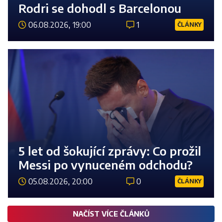
Rodri se dohodl s Barcelonou
06.08.2026, 19:00
1
ČLÁNKY
Číst 
5 let od šokující zprávy: Co prožil
Messi po vynuceném odchodu?
05.08.2026, 20:00
0
ČLÁNKY
Číst 
NAČÍST VÍCE ČLÁNKŮ