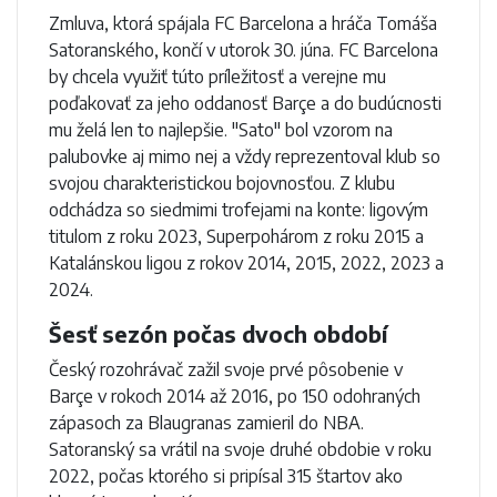
Zmluva, ktorá spájala FC Barcelona a hráča Tomáša
Satoranského, končí v utorok 30. júna. FC Barcelona
by chcela využiť túto príležitosť a verejne mu
poďakovať za jeho oddanosť Barçe a do budúcnosti
mu želá len to najlepšie. "Sato" bol vzorom na
palubovke aj mimo nej a vždy reprezentoval klub so
svojou charakteristickou bojovnosťou. Z klubu
odchádza so siedmimi trofejami na konte: ligovým
titulom z roku 2023, Superpohárom z roku 2015 a
Katalánskou ligou z rokov 2014, 2015, 2022, 2023 a
2024.
Šesť sezón počas dvoch období
Český rozohrávač zažil svoje prvé pôsobenie v
Barçe v rokoch 2014 až 2016, po 150 odohraných
zápasoch za Blaugranas zamieril do NBA.
Satoranský sa vrátil na svoje druhé obdobie v roku
2022, počas ktorého si pripísal 315 štartov ako