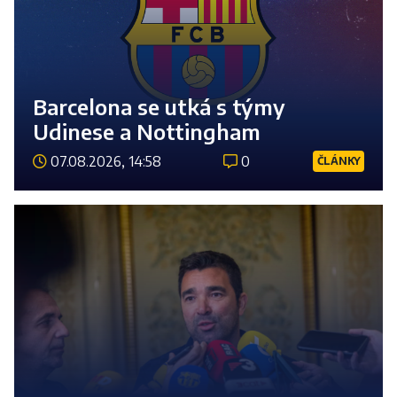
Barcelona se utká s týmy
Udinese a Nottingham
07.08.2026, 14:58
0
ČLÁNKY
Číst 