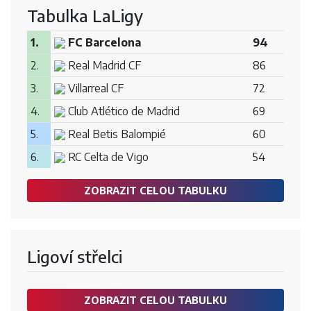
Tabulka LaLigy
1.
FC Barcelona
94
2.
Real Madrid CF
86
3.
Villarreal CF
72
4.
Club Atlético de Madrid
69
5.
Real Betis Balompié
60
6.
RC Celta de Vigo
54
ZOBRAZIT CELOU TABULKU
Ligoví střelci
ZOBRAZIT CELOU TABULKU