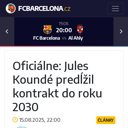
FCBARCELONA
.CZ
19.08.
20:00
Previous
Nex
FC Barcelona
Al Ahly
vs
Oficiálne: Jules
Koundé predĺžil
kontrakt do roku
2030
15.08.2025, 22:00
ČLÁNKY