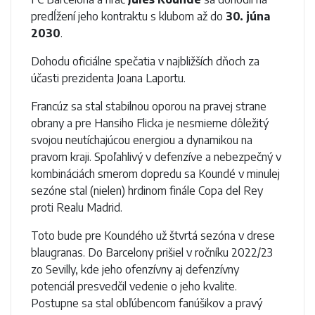
predĺžení jeho kontraktu s klubom až do
30. júna
2030
.
Dohodu oficiálne spečatia v najbližších dňoch za
účasti prezidenta Joana Laportu.
Francúz sa stal stabilnou oporou na pravej strane
obrany a pre Hansiho Flicka je nesmierne dôležitý
svojou neutíchajúcou energiou a dynamikou na
pravom kraji. Spoľahlivý v defenzíve a nebezpečný v
kombináciách smerom dopredu sa Koundé v minulej
sezóne stal (nielen) hrdinom finále Copa del Rey
proti Realu Madrid.
Toto bude pre Koundého už štvrtá sezóna v drese
blaugranas. Do Barcelony prišiel v ročníku 2022/23
zo Sevilly, kde jeho ofenzívny aj defenzívny
potenciál presvedčil vedenie o jeho kvalite.
Postupne sa stal obľúbencom fanúšikov a pravý