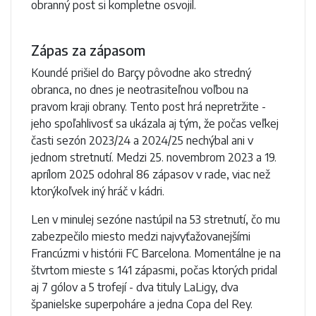
obranný post si kompletne osvojil.
Zápas za zápasom
Koundé prišiel do Barçy pôvodne ako stredný
obranca, no dnes je neotrasiteľnou voľbou na
pravom kraji obrany. Tento post hrá nepretržite -
jeho spoľahlivosť sa ukázala aj tým, že počas veľkej
časti sezón 2023/24 a 2024/25 nechýbal ani v
jednom stretnutí. Medzi 25. novembrom 2023 a 19.
aprílom 2025 odohral 86 zápasov v rade, viac než
ktorýkoľvek iný hráč v kádri.
Len v minulej sezóne nastúpil na 53 stretnutí, čo mu
zabezpečilo miesto medzi najvyťažovanejšími
Francúzmi v histórii FC Barcelona. Momentálne je na
štvrtom mieste s 141 zápasmi, počas ktorých pridal
aj 7 gólov a 5 trofejí - dva tituly LaLigy, dva
španielske superpoháre a jedna Copa del Rey.