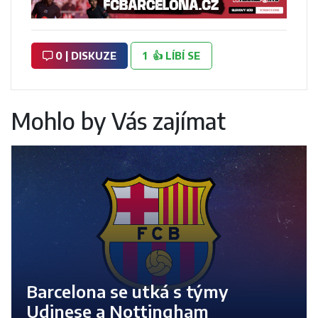
0 | DISKUZE
1
👍
LÍBÍ SE
Mohlo by Vás zajímat
Barcelona se utká s týmy
Udinese a Nottingham