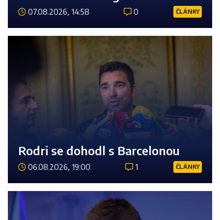
07.08.2026, 14:58
0
ČLÁNKY
Číst 
Rodri se dohodl s Barcelonou
06.08.2026, 19:00
1
ČLÁNKY
Číst 