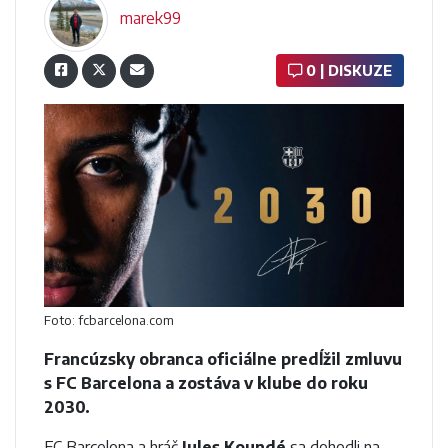
marek99
0 | DISKUZE
Foto: fcbarcelona.com
Francúzsky obranca oficiálne predĺžil zmluvu
s FC Barcelona a zostáva v klube do roku
2030.
FC Barcelona a hráč
Jules Koundé
sa dohodli na