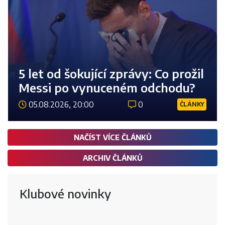
5 let od šokující zprávy: Co prožil
Messi po vynuceném odchodu?
05.08.2026, 20:00
0
ČLÁNKY
Číst 
NAČÍST VÍCE ČLÁNKŮ
ARCHIV ČLÁNKŮ
Klubové novinky