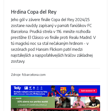
Hrdina Copa del Rey
Jeho gól v závere finále Copa del Rey 2024/25
zostane navždy zapísaný v pamäti fanúšikov FC
Barcelona. Prudká strela v 116. minúte rozhodla
prestížne El Clásico vo finále proti Realu Madrid. V
tú magickú noc sa stal nečakaným hrdinom - v
sezónach pod Hansim Flickom patrí medzi
najstálejších a najspoľahlivejších hráčov základnej
zostavy.
Zdroje: fcbarcelona.com