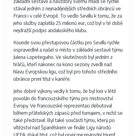
základní sestavě a navzdory svému mládí se rychle
stával jedním z nejnadějnějších středních obránců ve
Francii i v celé Evropě. To vedlo Sevillu k tomu, že za
jeho služby zaplatila 25 milionů eur, což byl v té době
nejdražší podpis andaluského klubu.
Kounde svou přestupovou částku pro Sevillu rychle
ospravedlnil a našel si místo v základní sestavě týmu
Julena Lopeteguiho. Ve skutečnosti byl jedním z
hráčů, kteří nakonec na konci sezony zvedli nad
hlavu Evropskou ligu, což byl pro tohoto středního
obránce první titul v kariéře.
Jeho dobré výkony vedly k tomu, že byl loni v létě
povolán do francouzského týmu pro mistrovství
Evropy. Ve francouzské reprezentaci debutoval
během přátelských zápasů před turnajem, v nichž se
také představil. Byl také součástí týmu, který po
vítězství nad Španělskem ve finále Ligy národů
UEFA získal titul, což byl první mezinárodní triumf