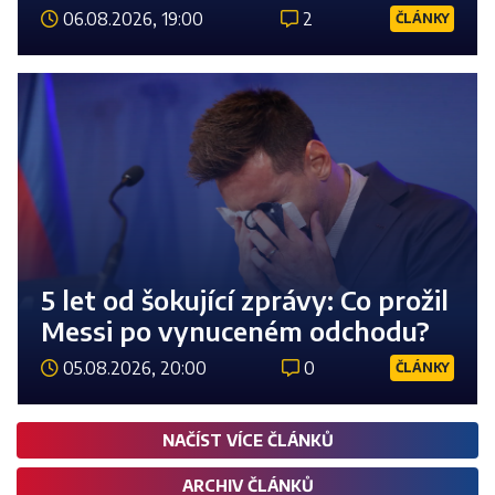
06.08.2026, 19:00
2
ČLÁNKY
Číst 
5 let od šokující zprávy: Co prožil
Messi po vynuceném odchodu?
05.08.2026, 20:00
0
ČLÁNKY
Číst 
NAČÍST VÍCE ČLÁNKŮ
ARCHIV ČLÁNKŮ