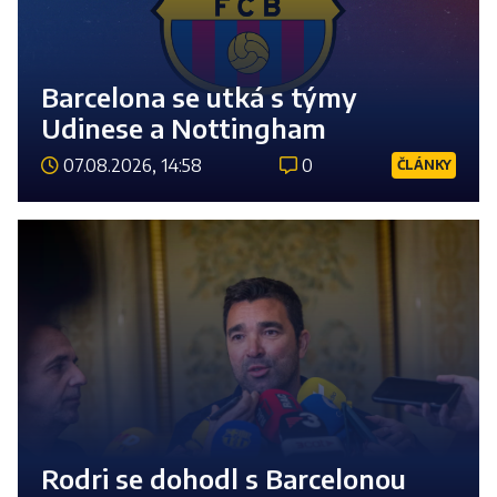
Barcelona se utká s týmy
Udinese a Nottingham
07.08.2026, 14:58
0
ČLÁNKY
Číst 
Rodri se dohodl s Barcelonou