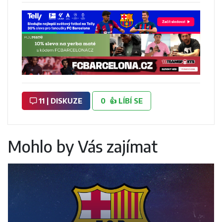
11 | DISKUZE
0
👍
LÍBÍ SE
Mohlo by Vás zajímat