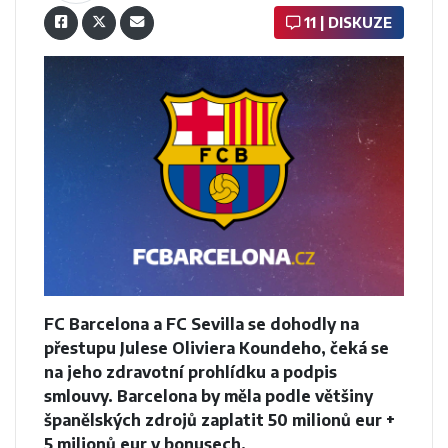
11 | DISKUZE
FC Barcelona a FC Sevilla se dohodly na
přestupu Julese Oliviera Koundeho, čeká se
na jeho zdravotní prohlídku a podpis
smlouvy. Barcelona by měla podle většiny
španělských zdrojů zaplatit 50 milionů eur +
5 milionů eur v bonusech.