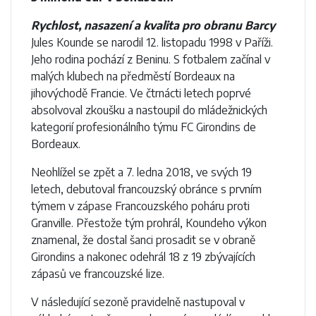
Rychlost, nasazení a kvalita pro obranu Barcy
Jules Kounde se narodil 12. listopadu 1998 v Paříži.
Jeho rodina pochází z Beninu. S fotbalem začínal v
malých klubech na předměstí Bordeaux na
jihovýchodě Francie. Ve čtrnácti letech poprvé
absolvoval zkoušku a nastoupil do mládežnických
kategorií profesionálního týmu FC Girondins de
Bordeaux.
Neohlížel se zpět a 7. ledna 2018, ve svých 19
letech, debutoval francouzský obránce s prvním
týmem v zápase Francouzského poháru proti
Granville. Přestože tým prohrál, Koundeho výkon
znamenal, že dostal šanci prosadit se v obraně
Girondins a nakonec odehrál 18 z 19 zbývajících
zápasů ve francouzské lize.
V následující sezoně pravidelně nastupoval v