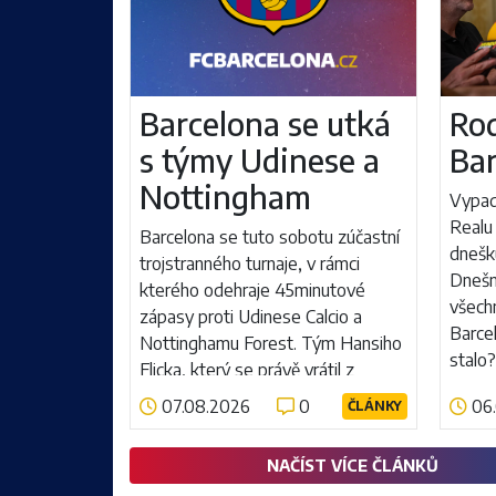
Barcelona se utká
Rod
s týmy Udinese a
Ba
Nottingham
Vypad
Realu 
Barcelona se tuto sobotu zúčastní
dnešku
trojstranného turnaje, v rámci
Dnešn
kterého odehraje 45minutové
všech
zápasy proti Udinese Calcio a
Barce
Nottinghamu Forest. Tým Hansiho
stalo?
Flicka, který se právě vrátil z
předsezónního soustředění v...
07.08.2026
0
06
ČLÁNKY
Číst více
Číst v
NAČÍST VÍCE ČLÁNKŮ