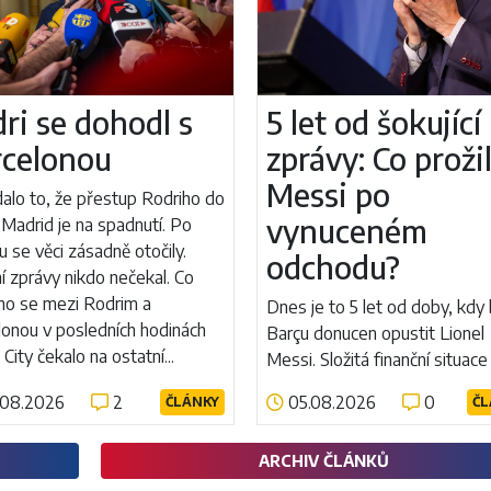
ri se dohodl s
5 let od šokující
rcelonou
zprávy: Co proži
Messi po
alo to, že přestup Rodriho do
vynuceném
Madrid je na spadnutí. Po
 se věci zásadně otočily.
odchodu?
í zprávy nikdo nečekal. Co
no se mezi Rodrim a
Dnes je to 5 let od doby, kdy 
lonou v posledních hodinách
Barçu donucen opustit Lionel
 City čekalo na ostatní...
Messi. Složitá finanční situace
přísná pravidla LaLigy ukončil
.08.2026
2
05.08.2026
0
ČLÁNKY
ČL
nejúspěšnější éru v historii klu
íce
Číst více
prožil od této bolestivé událo
ARCHIV ČLÁNKŮ
Od chybějící...