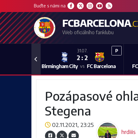
Buďte s námi na
FCBARCELONA
.
Web oficiálního fanklubu
P
31.07.
2 : 2
Previous
Birmingham City
FC Barcelona
FC
vs
Pozápasové ohla
Stegena
02.11.2021, 23:25
hrdiiis