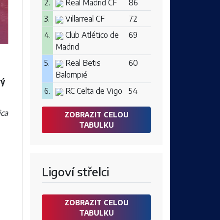
2.
Real Madrid CF
86
3.
Villarreal CF
72
4.
Club Atlético de
69
Madrid
5.
Real Betis
60
Balompié
rý
6.
RC Celta de Vigo
54
ica
ZOBRAZIT CELOU
TABULKU
Ligoví střelci
ZOBRAZIT CELOU
TABULKU