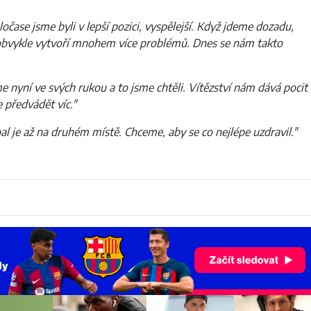
čase jsme byli v lepší pozici, vyspělejší. Když jdeme dozadu,
 obvykle vytvoří mnohem více problémů. Dnes se nám takto
 nyní ve svých rukou a to jsme chtěli. Vítězství nám dává pocit
 předvádět víc."
tbal je až na druhém místě. Chceme, aby se co nejlépe uzdravil."