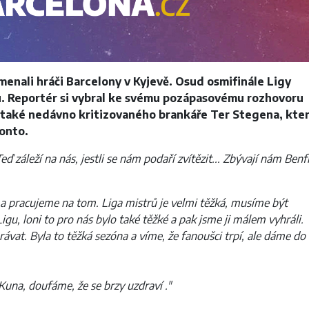
amenali hráči Barcelony v Kyjevě. Osud osmifinále Ligy
ou. Reportér si vybral ke svému pozápasovému rozhovoru
 a také nedávno kritizovaného brankáře Ter Stegena, kte
konto.
eď záleží na nás, jestli se nám podaří zvítězit... Zbývají nám Benf
a pracujeme na tom. Liga mistrů je velmi těžká, musíme být
igu, loni to pro nás bylo také těžké a pak jsme ji málem vyhráli.
vat. Byla to těžká sezóna a víme, že fanoušci trpí, ale dáme do
 Kuna, doufáme, že se brzy uzdraví ."