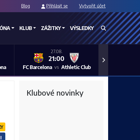
Blog
Přihlásit se
Vytvořit účet
ZÓNA
KLUB
ZÁŽITKY
VÝSLEDKY
27.08.
21:00
Next
ona
FC Barcelona
Athletic Club
vs
Klubové novinky
KY
I