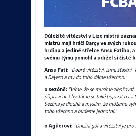
Důležité vítězství v Lize mistrů zazn
mistrů mají hráči Barçy ve svých ruk
hrdinu a jediné střelce Ansu Fatiho,
svému týmu pomohl a udržel si čisté 
Ansu Fati:
"Dobré vítězství, jsme šťastni. T
a Bayern a my do toho dáme všechno."
o sezóně:
"Víme, že se musíme zlepšovat, 
připraveni. Chystáme se také bojovat o La L
Sezóna je dlouhá a myslím, že můžeme vyhrá
toho všechno a budeme jednotní."
o Agüerovi:
"Dnešní gól a vítězství je pro