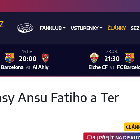
CZ
DOMŮ
FANKLUB
VSTUPENKY
ČLÁNKY
SE
19.08.
23.08.
20:00
21:30
 Barcelona
Al Ahly
Elche CF
FC Barcel
vs
vs
sy Ansu Fatiho a Ter
ČLÁN
3 | PŘEJÍT NA DISKUZ