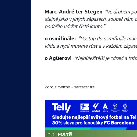
Marc-André ter Stegen
:
"Ve druhém polo
stejně jako v jiných zápasech, soupeř nám
podařilo udržet čisté konto."
o osmifinále:
"Postup do osmifinále máme
klidu a nyní musíme růst a v každém zápase
o Agüerovi
:
"Nejdůležitější je zdraví a fo
Zdroje: twitter - barcacentre