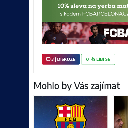
3 | DISKUZE
0
👍
LÍBÍ SE
Mohlo by Vás zajímat