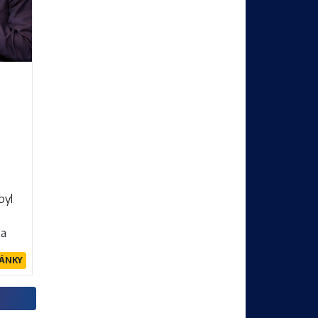
l
byl
 a
y
ÁNKY
bu. Co
sti?