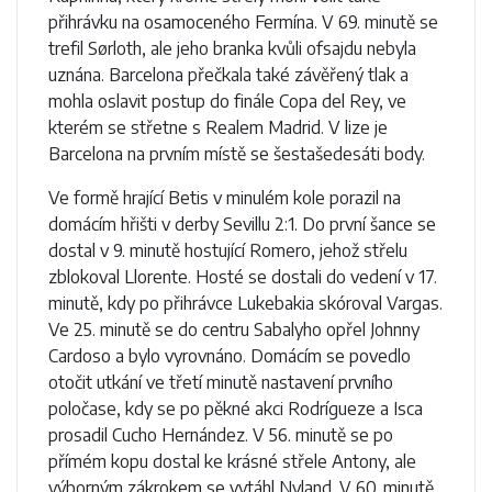
přihrávku na osamoceného Fermína. V 69. minutě se
trefil Sørloth, ale jeho branka kvůli ofsajdu nebyla
uznána. Barcelona přečkala také závěřený tlak a
mohla oslavit postup do finále Copa del Rey, ve
kterém se střetne s Realem Madrid. V lize je
Barcelona na prvním místě se šestašedesáti body.
Ve formě hrající Betis v minulém kole porazil na
domácím hřišti v derby Sevillu 2:1. Do první šance se
dostal v 9. minutě hostující Romero, jehož střelu
zblokoval Llorente. Hosté se dostali do vedení v 17.
minutě, kdy po přihrávce Lukebakia skóroval Vargas.
Ve 25. minutě se do centru Sabalyho opřel Johnny
Cardoso a bylo vyrovnáno. Domácím se povedlo
otočit utkání ve třetí minutě nastavení prvního
poločase, kdy se po pěkné akci Rodrígueze a Isca
prosadil Cucho Hernández. V 56. minutě se po
přímém kopu dostal ke krásné střele Antony, ale
výborným zákrokem se vytáhl Nyland. V 60. minutě