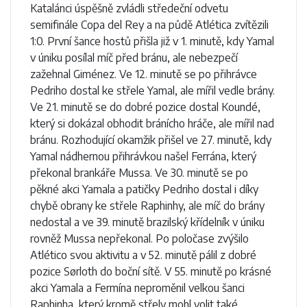
Katalánci úspěšně zvládli středeční odvetu
semifinále Copa del Rey a na půdě Atlética zvítězili
1:0. První šance hostů přišla již v 1. minutě, kdy Yamal
v úniku posílal míč před bránu, ale nebezpečí
zažehnal Giménez. Ve 12. minutě se po přihrávce
Pedriho dostal ke střele Yamal, ale mířil vedle brány.
Ve 21. minutě se do dobré pozice dostal Koundé,
který si dokázal obhodit bránícho hráče, ale mířil nad
bránu. Rozhodující okamžik přišel ve 27. minutě, kdy
Yamal nádhernou přihrávkou našel Ferrána, který
překonal brankáře Mussa. Ve 30. minutě se po
pěkné akci Yamala a patičky Pedriho dostal i díky
chybě obrany ke střele Raphinhy, ale míč do brány
nedostal a ve 39. minutě brazilský křídelník v úniku
rovněž Mussa nepřekonal. Po poločase zvýšilo
Atlético svou aktivitu a v 52. minutě pálil z dobré
pozice Sørloth do boční sítě. V 55. minutě po krásné
akci Yamala a Fermína neproměnil velkou šanci
Raphinha, který kromě střely mohl volit také