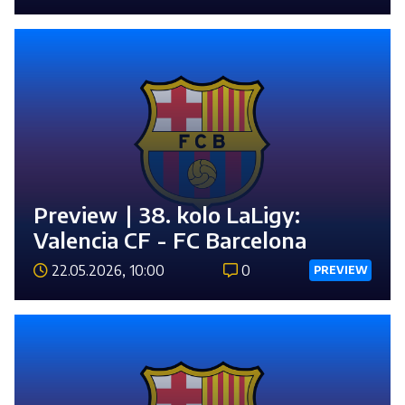
Číst 
Preview ∣ 38. kolo LaLigy:
Valencia CF - FC Barcelona
22.05.2026, 10:00
0
PREVIEW
Číst 