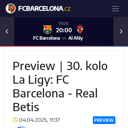
FCBARCELONA
.CZ
19.08.
20:00
Previous
Nex
FC Barcelona
Al Ahly
vs
Preview ∣ 30. kolo
La Ligy: FC
Barcelona - Real
Betis
04.04.2025, 11:37
PREVIEW