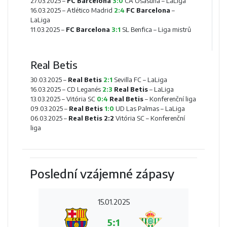
27.03.2025 –
FC Barcelona
3:0
CA Osasuna
– LaLiga
16.03.2025 –
Atlético Madrid
2:4
FC Barcelona
–
LaLiga
11.03.2025 –
FC Barcelona
3:1
SL Benfica
– Liga mistrů
Real Betis
30.03.2025 –
Real Betis
2:1
Sevilla FC
– LaLiga
16.03.2025 –
CD Leganés
2:3
Real Betis
– LaLiga
13.03.2025 –
Vitória SC
0:4
Real Betis
– Konferenční liga
09.03.2025 –
Real Betis
1:0
UD Las Palmas
– LaLiga
06.03.2025 –
Real Betis
2:2
Vitória SC
– Konferenční
liga
Poslední vzájemné zápasy
15.01.2025
5:1