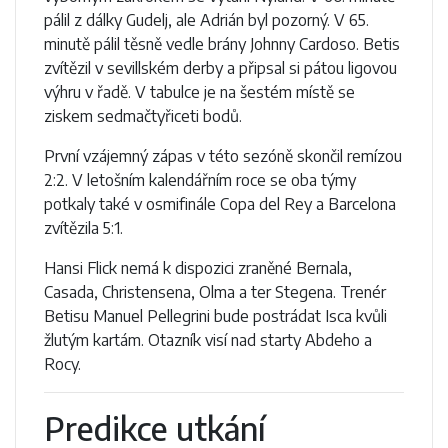
pálil z dálky Gudelj, ale Adrián byl pozorný. V 65.
minutě pálil těsně vedle brány Johnny Cardoso. Betis
zvítězil v sevillském derby a připsal si pátou ligovou
výhru v řadě. V tabulce je na šestém místě se
ziskem sedmačtyřiceti bodů.
První vzájemný zápas v této sezóně skončil remízou
2:2. V letošním kalendářním roce se oba týmy
potkaly také v osmifinále Copa del Rey a Barcelona
zvítězila 5:1.
Hansi Flick nemá k dispozici zraněné Bernala,
Casada, Christensena, Olma a ter Stegena. Trenér
Betisu Manuel Pellegrini bude postrádat Isca kvůli
žlutým kartám. Otazník visí nad starty Abdeho a
Rocy.
Predikce utkání