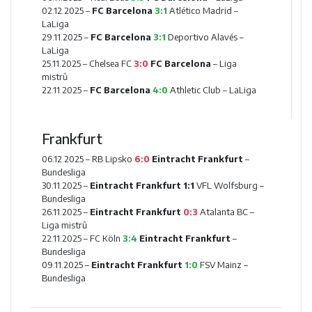
02.12.2025 –
FC Barcelona
3:1
Atlético Madrid
–
LaLiga
29.11.2025 –
FC Barcelona
3:1
Deportivo Alavés
–
LaLiga
25.11.2025 –
Chelsea FC
3:0
FC Barcelona
– Liga
mistrů
22.11.2025 –
FC Barcelona
4:0
Athletic Club
– LaLiga
Frankfurt
06.12.2025 –
RB Lipsko
6:0
Eintracht Frankfurt
–
Bundesliga
30.11.2025 –
Eintracht Frankfurt
1:1
VFL Wolfsburg
–
Bundesliga
26.11.2025 –
Eintracht Frankfurt
0:3
Atalanta BC
–
Liga mistrů
22.11.2025 –
FC Köln
3:4
Eintracht Frankfurt
–
Bundesliga
09.11.2025 –
Eintracht Frankfurt
1:0
FSV Mainz
–
Bundesliga