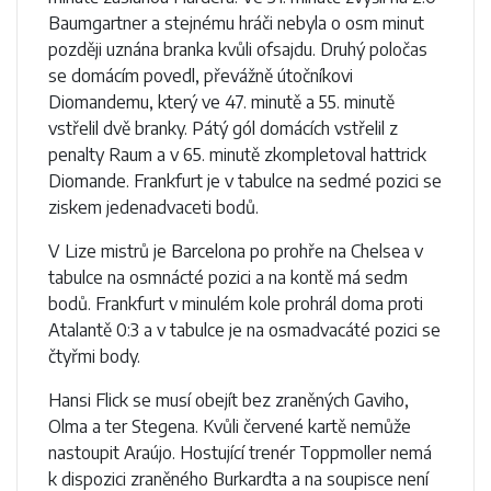
Baumgartner a stejnému hráči nebyla o osm minut
později uznána branka kvůli ofsajdu. Druhý poločas
se domácím povedl, převážně útočníkovi
Diomandemu, který ve 47. minutě a 55. minutě
vstřelil dvě branky. Pátý gól domácích vstřelil z
penalty Raum a v 65. minutě zkompletoval hattrick
Diomande. Frankfurt je v tabulce na sedmé pozici se
ziskem jedenadvaceti bodů.
V Lize mistrů je Barcelona po prohře na Chelsea v
tabulce na osmnácté pozici a na kontě má sedm
bodů. Frankfurt v minulém kole prohrál doma proti
Atalantě 0:3 a v tabulce je na osmadvacáté pozici se
čtyřmi body.
Hansi Flick se musí obejít bez zraněných Gaviho,
Olma a ter Stegena. Kvůli červené kartě nemůže
nastoupit Araújo. Hostující trenér Toppmoller nemá
k dispozici zraněného Burkardta a na soupisce není