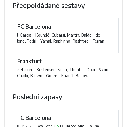
Předpokládané sestavy
FC Barcelona
J. García - Koundé, Cubarsí, Martín, Balde - de
Jong, Pedri - Yamal, Raphinha, Rashford - Ferran
Frankfurt
Zetterer - Kristensen, Koch, Theate - Doan, Skhiri,
Chaïbi, Brown - Götze - Knauff, Bahoya
Poslední zápasy
FC Barcelona
06.11.2025 –
Real Betis
3:5
FC Barcelona
– LaLiga