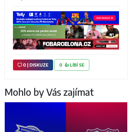
0 | DISKUZE
0
👍
LÍBÍ SE
Mohlo by Vás zajímat