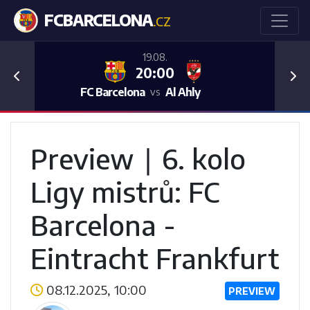
FCBARCELONA
.CZ
19.08.
20:00
Previous
Nex
FC Barcelona
Al Ahly
vs
Preview ∣ 6. kolo
Ligy mistrů: FC
Barcelona -
Eintracht Frankfurt
08.12.2025, 10:00
PREVIEW