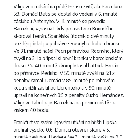
V ligovém utkání na půdě Betisu zvítězila Barcelona
5:3. Domácí Betis se dostal do vedení v 6. minutě
zásluhou Antonyho. V 11. minutě se povedlo
Barceloně vyrovnat, kdy po asistenci Koundého
skóroval Ferrán. Španělský útočník o dvě minuty
později přidal po přihrávce Roonyho druhou branku.
Ve 31. minutě našel Pedri přihrávkou Roonyho, který
zvýšil na 3:1 a připsal si první branku v barcelonském
dresu. Ve 40. minutě zkompletoval hattrick Ferrán
po přihrávce Pedriho. V 59. minutě zvýšil na 5:1 z
penalty Yamal. Domácí v 85. minutě po rohovém
kopu snížili zásluhou Llorenteho a v 90. minutě
upravil na konečných 3:5 z penalty Cucho Hernández.
V ligové tabulce je Barcelona na prvním místě se
ziskem 40 bodů.
Frankfurt ve svém ligovém utkání na hřišti Lipska
prohrál vysoko 0:6. Domácí otevřeli skóre v 5.
minutě zásluhou Hardera. Ve 31. minutě zvýšil na 2:0