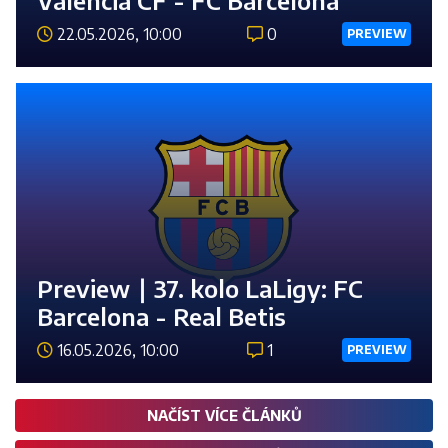
Valencia CF - FC Barcelona
22.05.2026, 10:00
0
PREVIEW
Číst 
Preview ∣ 37. kolo LaLigy: FC
Barcelona - Real Betis
16.05.2026, 10:00
1
PREVIEW
Číst 
NAČÍST VÍCE ČLÁNKŮ