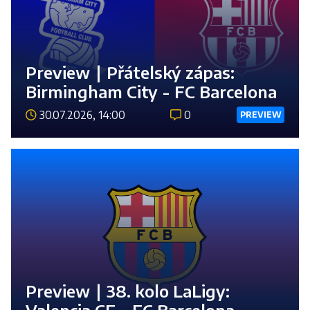
Preview ∣ Přátelský zápas:
Birmingham City - FC Barcelona
30.07.2026, 14:00
0
PREVIEW
Číst 
Preview ∣ 38. kolo LaLigy: