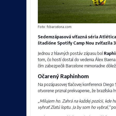
Foto: fcbarcelona.com
Sedemzápasová víťazná séria Atlética
štadióne Spotify Camp Nou zvíťazila 3
Jednou z hlavných postáv zápasu bol
Raphi
tom, čo hostí dostal do vedenia Álex Baena
čím zabezpečili Barcelone mimoriadne dôleži
Očarený Raphinhom
Na pozápasovej tlačovej konferencii Diego 
otvorene priznal prekvapenie, že brazílska h
„Milujem ho. Zahrá na každej pozícii, kde 
vyhrať Zlatú loptu. Ja by som ho vybral,“
pov