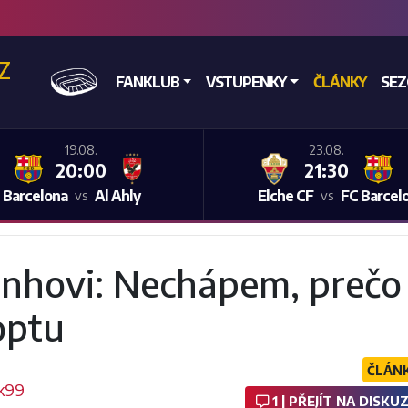
CZ
DOMŮ
FANKLUB
VSTUPENKY
ČLÁNKY
SE
19.08.
23.08.
20:00
21:30
 Barcelona
Al Ahly
Elche CF
FC Barcel
vs
vs
nhovi: Nechápem, prečo
optu
ČLÁN
k99
1 | PŘEJÍT NA DISKUZ