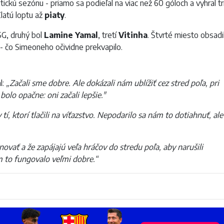
ickú sezónu - priamo sa podieľal na viac než 60 góloch a vyhral tr
Zlatú loptu až
piaty
.
G, druhý bol
Lamine Yamal
, tretí
Vitinha
. Štvrté miesto obsadi
- čo Simeoneho očividne prekvapilo.
l:
„Začali sme dobre. Ale dokázali nám ublížiť cez stred poľa, pri
olo opačne: oni začali lepšie."
í, ktorí tlačili na víťazstvo. Nepodarilo sa nám to dotiahnuť, ale
vať a že zapájajú veľa hráčov do stredu poľa, aby narušili
m to fungovalo veľmi dobre.“