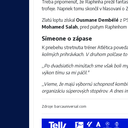
Treba pripomenúť, že Raphinha prežil fantast
trofeje. Napriek tomu skončil v hlasovaní o 
Zlatú loptu získal
Ousmane Dembélé
z PS
Mohamed Salah
, pred piatym Raphinhom 
Simeone o zápase
K priebehu stretnutia tréner Atlética poveda
kolmých prihrávkach. V druhom polčase to b
,,Po dvadsiatich minútach sme však boli my t
výkon tímu sa mi páčil."
,,Vieme, že majú výbornú schopnosť kombino
organizáciu súperových stopérov. A dnes i
Zdroje: barcauniversal.com