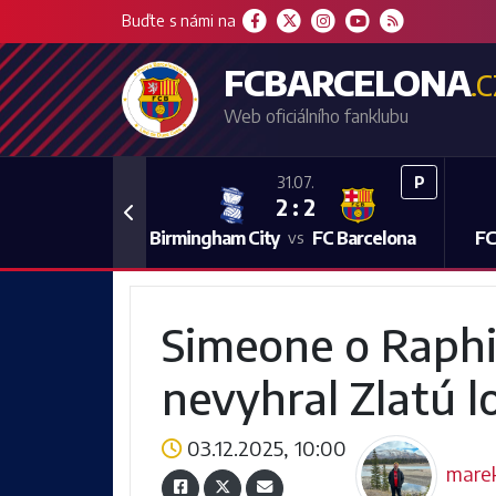
Buďte s námi na
FCBARCELONA
.
Web oficiálního fanklubu
P
31.07.
2 : 2
Previous
Birmingham City
FC Barcelona
FC
vs
Simeone o Raphi
nevyhral Zlatú l
03.12.2025, 10:00
mare