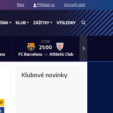
Blog
Přihlásit se
Vytvořit účet
ZÓNA
KLUB
ZÁŽITKY
VÝSLEDKY
27.08.
21:00
Next
ona
FC Barcelona
Athletic Club
vs
Klubové novinky
KY
I