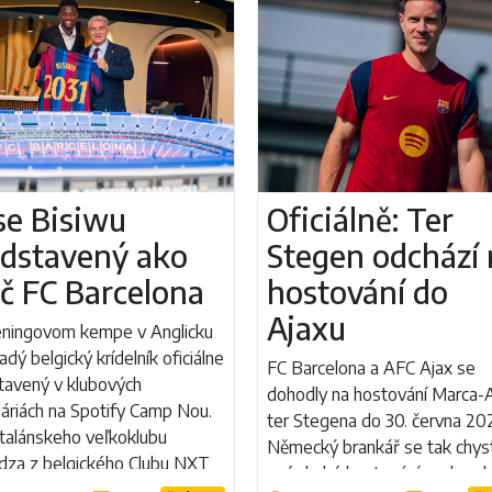
se Bisiwu
Oficiálně: Ter
edstavený ako
Stegen odchází 
č FC Barcelona
hostování do
Ajaxu
éningovom kempe v Anglicku
adý belgický krídelník oficiálne
FC Barcelona a AFC Ajax se
tavený v klubových
dohodly na hostování Marca-
láriách na Spotify Camp Nou.
ter Stegena do 30. června 20
talánskeho veľkoklubu
Německý brankář se tak chys
ádza z belgického Clubu NXT
své druhé hostování pod ved
stupovú čiastku 8,5 milióna...