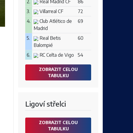
2.
Real Madrid CF
86
3.
Villarreal CF
72
4.
Club Atlético de
69
Madrid
5.
Real Betis
60
Balompié
6.
RC Celta de Vigo
54
ZOBRAZIT CELOU
TABULKU
Ligoví střelci
ZOBRAZIT CELOU
TABULKU