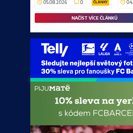
05.08.2026
0
04
ČLÁNKY
nejúspěšnější éru v historii klubu. Co
Číst více
Číst v
prožil od této bolestivé události?
NAČÍST VÍCE ČLÁNKŮ
Od chybějící...