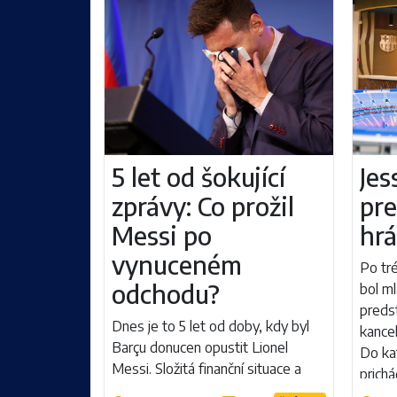
5 let od šokující
Jes
zprávy: Co prožil
pr
Messi po
hrá
vynuceném
Po tr
odchodu?
bol ml
preds
Dnes je to 5 let od doby, kdy byl
kance
Barçu donucen opustit Lionel
Do ka
Messi. Složitá finanční situace a
prich
přísná pravidla LaLigy ukončily
za pre