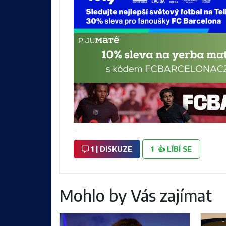
1 | DISKUZE
1
👍
LÍBÍ SE
Mohlo by Vás zajímat