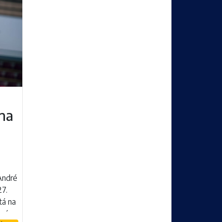
na
André
27.
tá na
ením