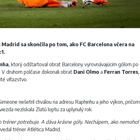
 Madrid sa skončila po tom, ako FC Barcelona včera na
:1.
nha
, ktorý odštartoval obrat Barcelony vyrovnávajúcim gólom po
. V druhom polčase dokonali obrat
Dani Olmo
a
Ferran Torres
,
té víťazstvo.
Simeone nešetril chválou na adresu Raphinhu a jeho výkon, pričom
viezda nezískala Zlatú loptu za uplynulý rok.
ho tréner potrebuje. A dáva krásne góly. Nechápem, ako nemohol
edal tréner Atlética Madrid.