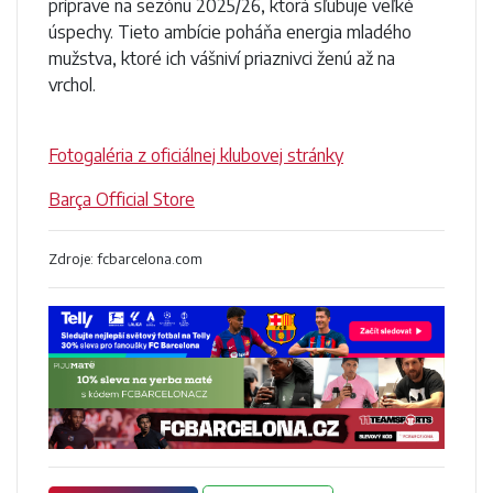
príprave na sezónu 2025/26, ktorá sľubuje veľké
úspechy. Tieto ambície poháňa energia mladého
mužstva, ktoré ich vášniví priaznivci ženú až na
vrchol.
Fotogaléria z oficiálnej klubovej stránky
Barça Official Store
Zdroje: fcbarcelona.com