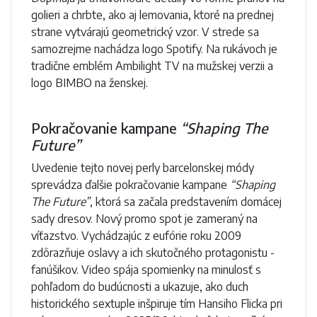
golieri a chrbte, ako aj lemovania, ktoré na prednej
strane vytvárajú geometrický vzor. V strede sa
samozrejme nachádza logo Spotify. Na rukávoch je
tradične emblém Ambilight TV na mužskej verzii a
logo BIMBO na ženskej.
Pokračovanie kampane
“Shaping The
Future”
Uvedenie tejto novej perly barcelonskej módy
sprevádza ďalšie pokračovanie kampane
“Shaping
The Future”
, ktorá sa začala predstavením domácej
sady dresov. Nový promo spot je zameraný na
víťazstvo. Vychádzajúc z eufórie roku 2009
zdôrazňuje oslavy a ich skutočného protagonistu -
fanúšikov. Video spája spomienky na minulosť s
pohľadom do budúcnosti a ukazuje, ako duch
historického sextuple inšpiruje tím Hansiho Flicka pri