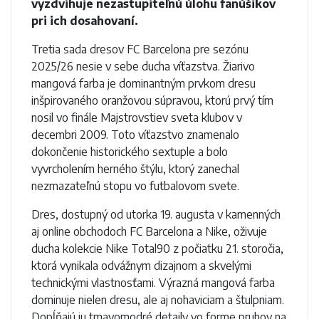
vyzdvihuje nezastupiteľnú úlohu fanúšikov
pri ich dosahovaní.
Tretia sada dresov FC Barcelona pre sezónu
2025/26 nesie v sebe ducha víťazstva. Žiarivo
mangová farba je dominantným prvkom dresu
inšpirovaného oranžovou súpravou, ktorú prvý tím
nosil vo finále Majstrovstiev sveta klubov v
decembri 2009. Toto víťazstvo znamenalo
dokončenie historického sextuple a bolo
vyvrcholením herného štýlu, ktorý zanechal
nezmazateľnú stopu vo futbalovom svete.
Dres, dostupný od utorka 19. augusta v kamenných
aj online obchodoch FC Barcelona a Nike, oživuje
ducha kolekcie Nike Total90 z počiatku 21. storočia,
ktorá vynikala odvážnym dizajnom a skvelými
technickými vlastnosťami. Výrazná mangová farba
dominuje nielen dresu, ale aj nohaviciam a štulpniam.
Dopĺňajú ju tmavomodré detaily vo forme pruhov na