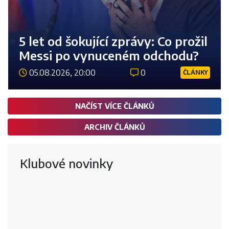
5 let od šokující zprávy: Co prožil
Messi po vynuceném odchodu?
05.08.2026, 20:00
0
ČLÁNKY
Číst 
NAČÍST VÍCE ČLÁNKŮ
ARCHIV ČLÁNKŮ
Klubové novinky