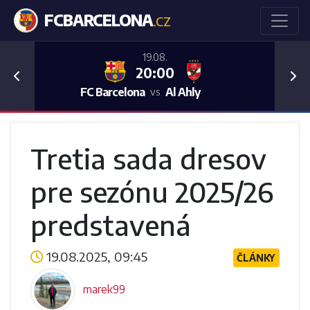
FCBARCELONA
.CZ
19.08.
20:00
Previous
Nex
FC Barcelona
Al Ahly
vs
Tretia sada dresov
pre sezónu 2025/26
predstavená
19.08.2025, 09:45
ČLÁNKY
marek99