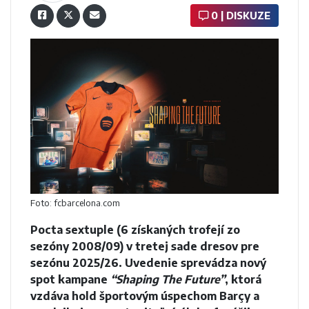
0 | DISKUZE
Foto: fcbarcelona.com
Pocta sextuple (6 získaných trofejí zo
sezóny 2008/09) v tretej sade dresov pre
sezónu 2025/26. Uvedenie sprevádza nový
spot kampane
“Shaping The Future”
, ktorá
vzdáva hold športovým úspechom Barçy a