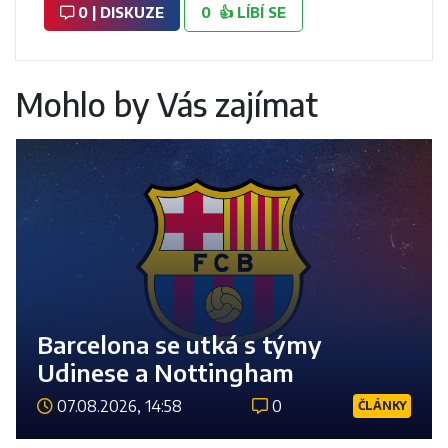
0 | DISKUZE
0
👍
LÍBÍ SE
Mohlo by Vás zajímat
Barcelona se utká s týmy
Udinese a Nottingham
07.08.2026, 14:58
0
ČLÁNKY
Číst 