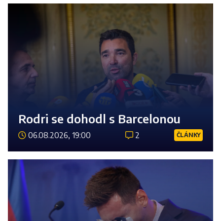
Rodri se dohodl s Barcelonou
06.08.2026, 19:00
2
ČLÁNKY
Číst 