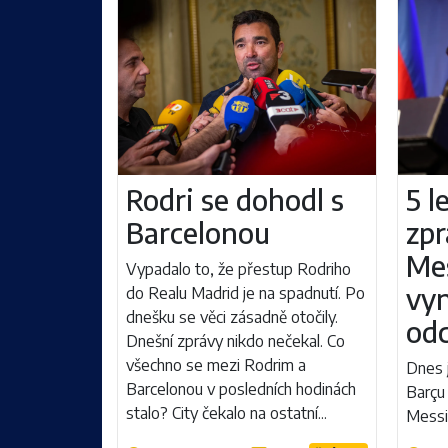
Rodri se dohodl s
5 l
Barcelonou
zpr
Me
Vypadalo to, že přestup Rodriho
vy
do Realu Madrid je na spadnutí. Po
dnešku se věci zásadně otočily.
od
Dnešní zprávy nikdo nečekal. Co
všechno se mezi Rodrim a
Dnes j
Barcelonou v posledních hodinách
Barçu
stalo? City čekalo na ostatní...
Messi.
přísná