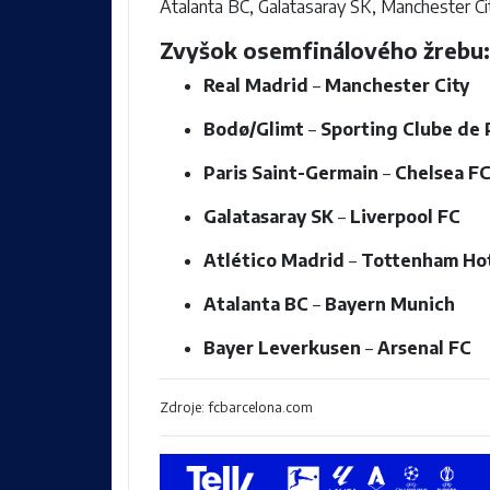
Atalanta BC
,
Galatasaray SK
,
Manchester Ci
Zvyšok osemfinálového žrebu:
Real Madrid
–
Manchester City
Bodø/Glimt
–
Sporting Clube de 
Paris Saint-Germain
–
Chelsea F
Galatasaray SK
–
Liverpool FC
Atlético Madrid
–
Tottenham Ho
Atalanta BC
–
Bayern Munich
Bayer Leverkusen
–
Arsenal FC
Zdroje: fcbarcelona.com