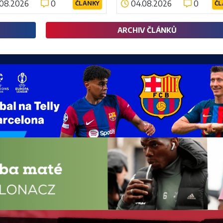
.08.2026
0
04.08.2026
0
ČLÁNKY
ČL
ěšnější éru v historii klubu. Co
íce
Číst více
 od této bolestivé události?
ARCHIV ČLÁNKŮ
ějící...