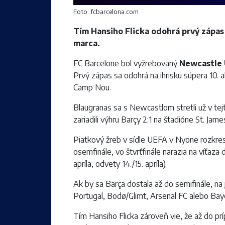
Foto: fcbarcelona.com
Tím
Hansiho Flick
a odohrá prvý zápas
marca.
FC Barcelone bol vyžrebovaný
Newcastle 
Prvý zápas sa odohrá na ihrisku súpera 10. a
Camp Nou.
Blaugranas sa s Newcastlom stretli už v tej
zariadili výhru Barçy 2:1 na štadióne
St. Jame
Piatkový žreb v sídle
UEFA
v
Nyone
rozkres
osemfinále, vo štvrťfinále narazia na víťaza 
apríla, odvety 14./15. apríla).
Ak by sa Barça dostala až do semifinále, na 
Portugal
,
Bodø/Glimt
,
Arsenal FC
alebo
Bay
Tím Hansiho Flicka zároveň vie, že až do pr