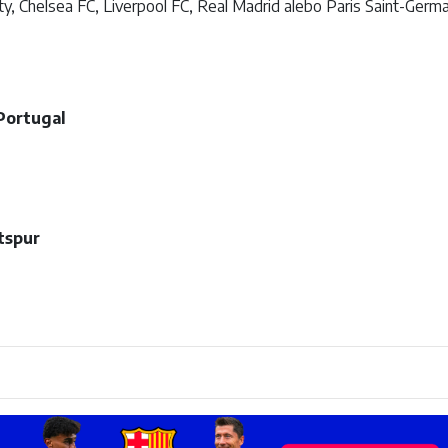
ty
,
Chelsea FC
,
Liverpool FC
,
Real Madrid
alebo
Paris Saint-Germa
Portugal
C
tspur