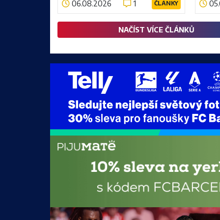
06.08.2026
1
05
ČLÁNKY
nejúsp
Číst více
Číst v
prožil
NAČÍST VÍCE ČLÁNKŮ
Od chyb