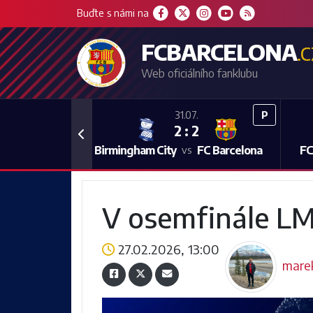
Buďte s námi na
FCBARCELONA
.
Web oficiálního fanklubu
P
31.07.
2 : 2
Previous
Birmingham City
FC Barcelona
FC
vs
V osemfinále LM
27.02.2026, 13:00
mare