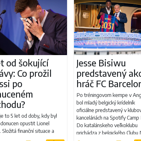
et od šokující
Jesse Bisiwu
ávy: Co prožil
predstavený ak
ssi po
hráč FC Barcelo
nuceném
Po tréningovom kempe v Ang
chodu?
bol mladý belgický krídelník
oficiálne predstavený v klubo
e to 5 let od doby, kdy byl
kanceláriách na Spotify Camp
 donucen opustit Lionel
Do katalánskeho veľkoklubu
 Složitá finanční situace a
prichádza z belgického Clubu
 pravidla LaLigy ukončily
za prestupovú čiastku 8,5 milió