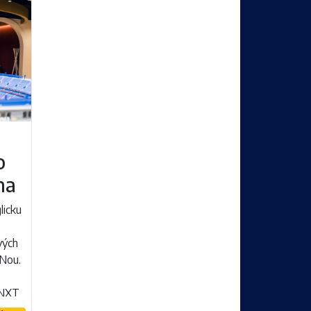
o
na
licku
vých
 Nou.
 NXT
na...