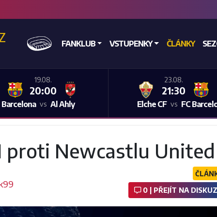
CZ
DOMŮ
FANKLUB
VSTUPENKY
ČLÁNKY
SE
19.08.
23.08.
20:00
21:30
 Barcelona
Al Ahly
Elche CF
FC Barcel
vs
vs
 proti Newcastlu United
ČLÁN
k99
0 | PŘEJÍT NA DISKUZ