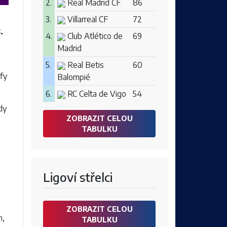
2.
Real Madrid CF
86
3.
Villarreal CF
72
.
4.
Club Atlético de
69
Madrid
5.
Real Betis
60
ify
Balompié
6.
RC Celta de Vigo
54
dy
ZOBRAZIT CELOU
TABULKU
Ligoví střelci
ZOBRAZIT CELOU
h
,
TABULKU