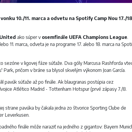
 vonku 10./11. marca a odvetu na
Spotify Camp Nou
17./18
United
ako súper v
osemfinále
UEFA Champions League
.
lebo 11. marca, odveta je na programe 17. alebo 18. marca na Spot
to sezóne v ligovej fáze súťaže. Dva góly
Marcusa Rashford
a vte
s' Park
, pričom v bráne sa blysol skvelým výkonom
Joan García
.
lil pavúk súťaže až po finále. Ak blaugranas postúpia cez
dvojice
Atlético Madrid
-
Tottenham Hotspur
(prvé zápasy 7./8.
jej strane pavúka by čakala jedna zo štvorice
Sporting Clube de
er Leverkusen
.
ípadného finále môže naraziť na jedného z gigantov:
Bayern Munic