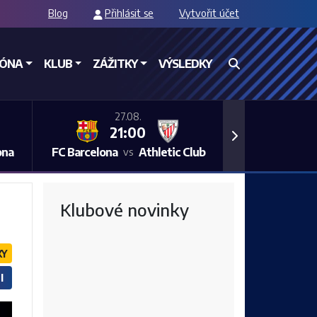
Blog
Přihlásit se
Vytvořit účet
ZÓNA
KLUB
ZÁŽITKY
VÝSLEDKY
27.08.
21:00
Next
ona
FC Barcelona
Athletic Club
vs
Klubové novinky
KY
I