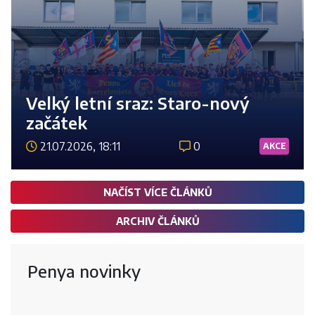
Velký letní sraz: Staro-nový
začátek
21.07.2026, 18:11
0
AKCE
Číst 
NAČÍST VÍCE ČLÁNKŮ
ARCHIV ČLÁNKŮ
Penya novinky