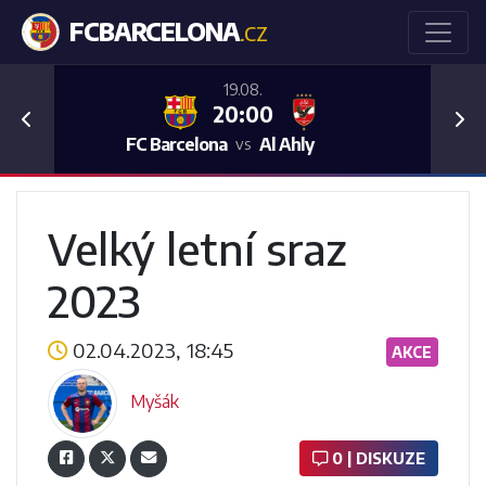
FCBARCELONA
.CZ
19.08.
20:00
Previous
Nex
FC Barcelona
Al Ahly
vs
Velký letní sraz
2023
02.04.2023, 18:45
AKCE
Myšák
0 | DISKUZE