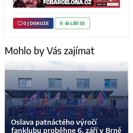
0 | DISKUZE
0
👍
LÍBÍ SE
Mohlo by Vás zajímat
Oslava patnáctého výročí
fanklubu proběhne 6. září v Brně