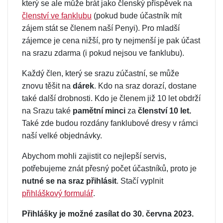
který se ale může brát jako členský příspěvek na
členství ve fanklubu
(pokud bude účastník mít
zájem stát se členem naší Penyi). Pro mladší
zájemce je cena nižší, pro ty nejmenší je pak účast
na srazu zdarma (i pokud nejsou ve fanklubu).
Každý člen, který se srazu zúčastní, se může
znovu těšit na
dárek
. Kdo na sraz dorazí, dostane
také další drobnosti. Kdo je členem již 10 let obdrží
na Srazu také
pamětní minci
za
členství 10 let.
Také zde budou rozdány fanklubové dresy v rámci
naší velké objednávky.
Abychom mohli zajistit co nejlepší servis,
potřebujeme znát přesný počet účastníků, proto je
nutné se na sraz přihlásit
. Stačí vyplnit
přihláškový formulář
.
Přihlášky je možné zasílat do 30. června 2023.