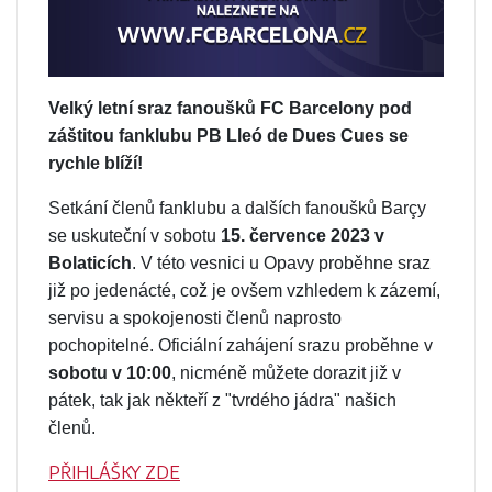
Velký letní sraz fanoušků FC Barcelony pod
záštitou fanklubu PB Lleó de Dues Cues se
rychle blíží!
Setkání členů fanklubu a dalších fanoušků Barçy
se uskuteční v sobotu
15. července 2023 v
Bolaticích
. V této vesnici u Opavy proběhne sraz
již po jedenácté, což je ovšem vzhledem k zázemí,
servisu a spokojenosti členů naprosto
pochopitelné. Oficiální zahájení srazu proběhne v
sobotu v 10:00
, nicméně můžete dorazit již v
pátek, tak jak někteří z "tvrdého jádra" našich
členů.
PŘIHLÁŠKY ZDE