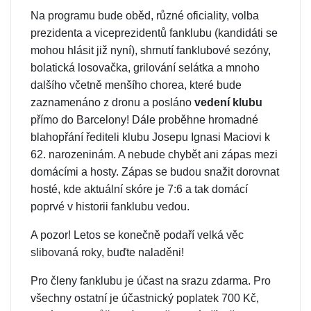
Na programu bude oběd, různé oficiality, volba
prezidenta a viceprezidentů fanklubu (kandidáti se
mohou hlásit již nyní), shrnutí fanklubové sezóny,
bolatická losovačka, grilování selátka a mnoho
dalšího včetně menšího chorea, které bude
zaznamenáno z dronu a posláno
vedení klubu
přímo do Barcelony! Dále proběhne hromadné
blahopřání řediteli klubu Josepu Ignasi Maciovi k
62. narozeninám. A nebude chybět ani zápas mezi
domácími a hosty. Zápas se budou snažit dorovnat
hosté, kde aktuální skóre je 7:6 a tak domácí
poprvé v historii fanklubu vedou.
A pozor! Letos se konečně podaří velká věc
slibovaná roky, buďte naladěni!
Pro členy fanklubu je účast na srazu zdarma. Pro
všechny ostatní je účastnický poplatek 700 Kč,