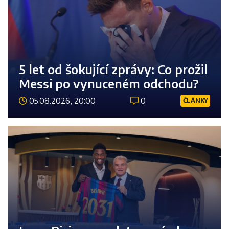
5 let od šokující zprávy: Co prožil
Messi po vynuceném odchodu?
05.08.2026, 20:00
0
ČLÁNKY
Číst 