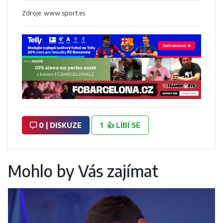
Zdroje: www.sport.es
0 | DISKUZE
1
👍
LÍBÍ SE
Mohlo by Vás zajímat