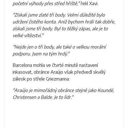
početní výhody přes střed hřiště,"
řekl Xavi.
"Získali jsme zlaté tři body. Velmi důležité bylo
udržení čistého konta. Aniž bychom hráli tak dobře,
získali jsme tři body. Byl to těžký zápas, ale je to
velké vítězství."
"Nejde jen o tři body, ale také o velkou morální
podporu. Jsem na tým hrdý."
Barcelona mohla ve čtvrté minutě nastavení
inkasovat, obránce Araújo však předvedl skvělý
zákrok po střele Griezmanna:
"Araújo je mimořádný obránce stejně jako Koundé,
Christensen a Balde. Je to lídr."