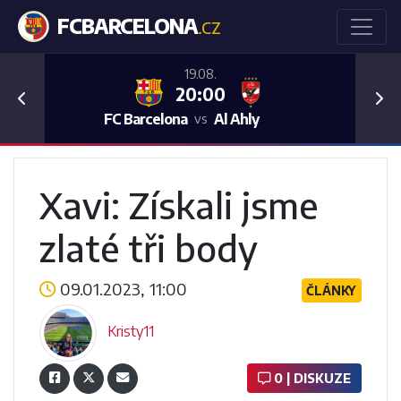
FCBARCELONA
.CZ
19.08.
20:00
Previous
Nex
FC Barcelona
Al Ahly
vs
Xavi: Získali jsme
zlaté tři body
09.01.2023, 11:00
ČLÁNKY
Kristy11
0 | DISKUZE