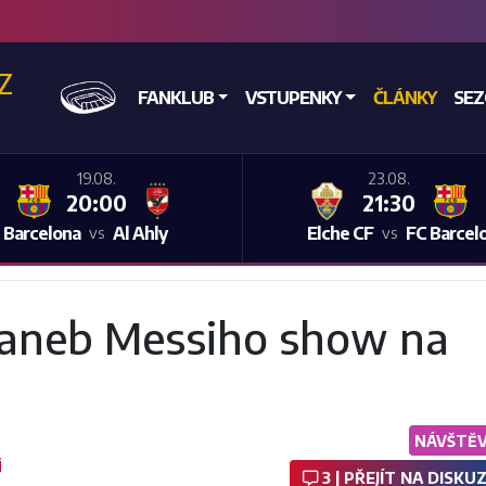
CZ
DOMŮ
FANKLUB
VSTUPENKY
ČLÁNKY
SE
19.08.
23.08.
20:00
21:30
 Barcelona
Al Ahly
Elche CF
FC Barcel
vs
vs
 aneb Messiho show na
NÁVŠTĚ
i
3 | PŘEJÍT NA DISKUZ