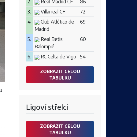
2.
Real Madrid CF
86
3.
Villarreal CF
72
4.
Club Atlético de
69
Madrid
5.
Real Betis
60
Balompié
6.
RC Celta de Vigo
54
ZOBRAZIT CELOU
TABULKU
u
Ligoví střelci
ZOBRAZIT CELOU
TABULKU