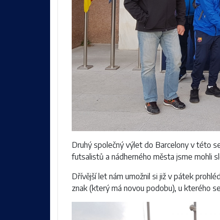
Druhý společný výlet do Barcelony v této s
futsalistů a nádherného města jsme mohli 
Dřívější let nám umožnil si již v pátek prohl
znak (který má novou podobu), u kterého se 