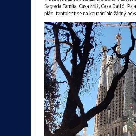
Sagrada Família, Casa Milá, Casa Batlló, Pala
pláži, tentokrát se na koupání ale žádný odv