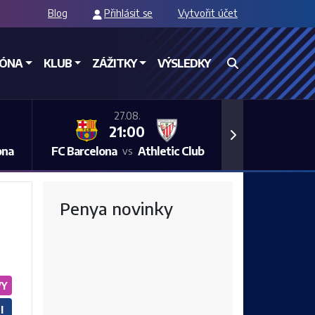
Blog
Přihlásit se
Vytvořit účet
ZÓNA
KLUB
ZÁŽITKY
VÝSLEDKY
27.08.
21:00
Next
ona
FC Barcelona
Athletic Club
vs
Penya novinky
VY
I