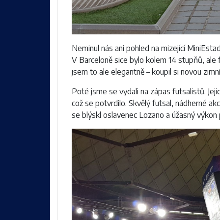
Neminul nás ani pohled na mizející MiniEstad
V Barceloně sice bylo kolem 14 stupňů, ale f
jsem to ale elegantně – koupil si novou zimn
Poté jsme se vydali na zápas futsalistů. Jej
což se potvrdilo. Skvělý futsal, nádherné a
se blýskl oslavenec Lozano a úžasný výkon 