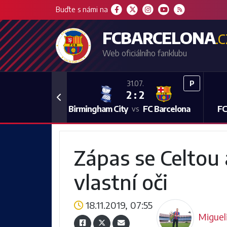
Buďte s námi na
FCBARCELONA
.
Web oficiálního fanklubu
P
31.07.
2 : 2
Previous
Birmingham City
FC Barcelona
FC
vs
Zápas se Celtou
vlastní oči
18.11.2019, 07:55
Miguel