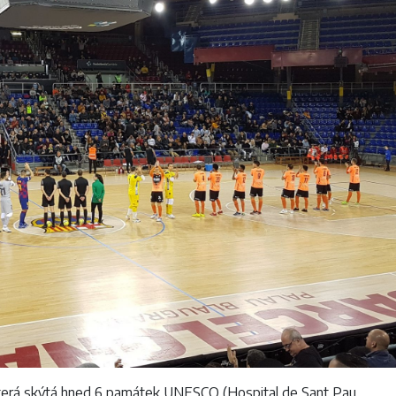
která skýtá hned 6 památek UNESCO (Hospital de Sant Pau,