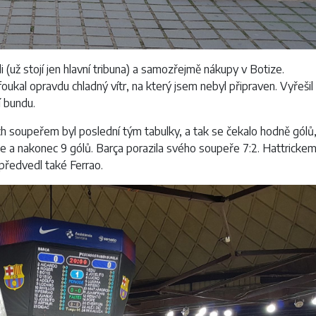
i (už stojí jen hlavní tribuna) a samozřejmě nákupy v Botize.
oukal opravdu chladný vítr, na který jsem nebyl připraven. Vyřešil
í bundu.
ich soupeřem byl poslední tým tabulky, a tak se čekalo hodně gólů
kce a nakonec 9 gólů. Barça porazila svého soupeře 7:2. Hattricke
předvedl také Ferrao.