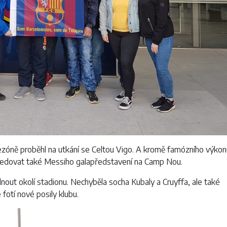
ezóně proběhl na utkání se Celtou Vigo. A kromě famózního výkon
sledovat také Messiho galapředstavení na Camp Nou.
édnout okolí stadionu. Nechyběla socha Kubaly a Cruyffa, ale také
fotí nové posily klubu.