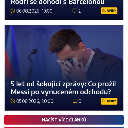
Rodri se dohodl s Barcelonou
06.08.2026, 19:00
2
ČLÁNKY
Číst 
5 let od šokující zprávy: Co prožil
Messi po vynuceném odchodu?
05.08.2026, 20:00
0
ČLÁNKY
Číst 
NAČÍST VÍCE ČLÁNKŮ