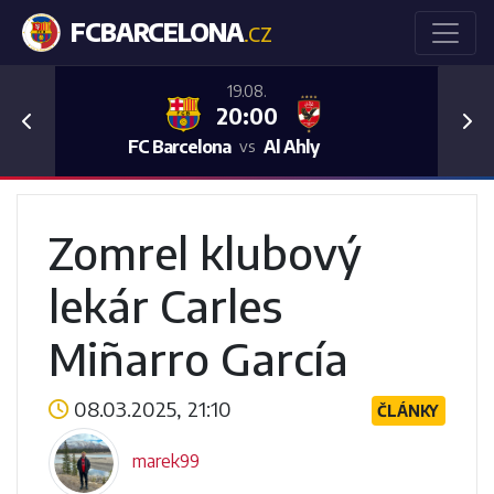
FCBARCELONA
.CZ
19.08.
20:00
Previous
Nex
FC Barcelona
Al Ahly
vs
Zomrel klubový
lekár Carles
Miñarro García
08.03.2025, 21:10
ČLÁNKY
marek99