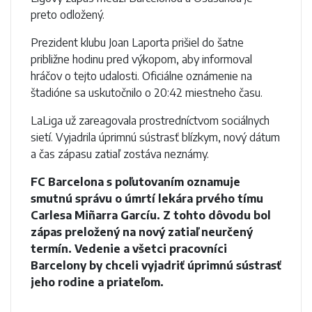
preto odložený.
Prezident klubu Joan Laporta prišiel do šatne
približne hodinu pred výkopom, aby informoval
hráčov o tejto udalosti. Oficiálne oznámenie na
štadióne sa uskutočnilo o 20:42 miestneho času.
LaLiga už zareagovala prostredníctvom sociálnych
sietí. Vyjadrila úprimnú sústrasť blízkym, nový dátum
a čas zápasu zatiaľ zostáva neznámy.
FC Barcelona s poľutovaním oznamuje
smutnú správu o úmrtí lekára prvého tímu
Carlesa Miñarra Garcíu. Z tohto dôvodu bol
zápas preložený na nový zatiaľ neurčený
termín. Vedenie a všetci pracovníci
Barcelony by chceli vyjadriť úprimnú sústrasť
jeho rodine a priateľom.