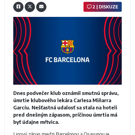
2 | DISKUZE
Dnes podvečer klub oznámil smutnú správu,
úmrtie klubového lekára Carlesa Miñarra
Garcíu. Nešťastná udalosť sa stala na hoteli
pred dnešným zápasom, príčinou úmrtia má
byť údajne mŕtvica.
Ligový zápas medzi Barcelonou a Osasunou je