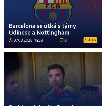
Barcelona se utká s týmy
Udinese a Nottingham
07.08.2026, 14:58
0
ČLÁNKY
Číst 