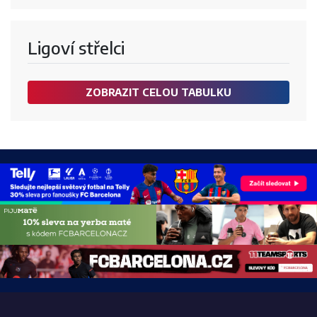
Ligoví střelci
ZOBRAZIT CELOU TABULKU