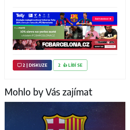
2 | DISKUZE
2
👍
LÍBÍ SE
Mohlo by Vás zajímat