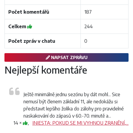
Počet komentářů
187
Celkem
244
Počet zpráv v chatu
0
NAPSAT ZPRÁVU
Nejlepší komentáře
Ještě minimálně jednu sezónu by dát mohl... Sice
nemusí být členem základní 11, ale nedokážu si
představit lepšího žolíka do zálohy pro pravidelné
naskakování do zápasů v 60.-70. minutě a...
14 ×
,
INIESTA: POKUD SE MI VYHNOU ZRANĚNÍ,...