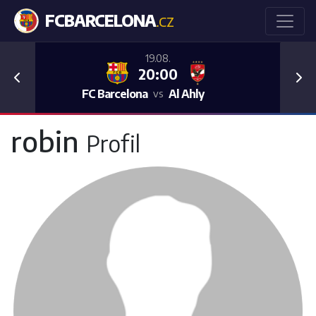
FCBARCELONA
.CZ
19.08.
20:00
Previous
Nex
FC Barcelona
Al Ahly
vs
robin
Profil