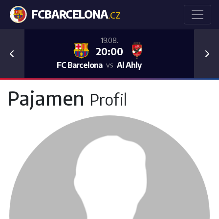
FCBARCELONA
.CZ
19.08.
20:00
Previous
Nex
FC Barcelona
Al Ahly
vs
Pajamen
Profil