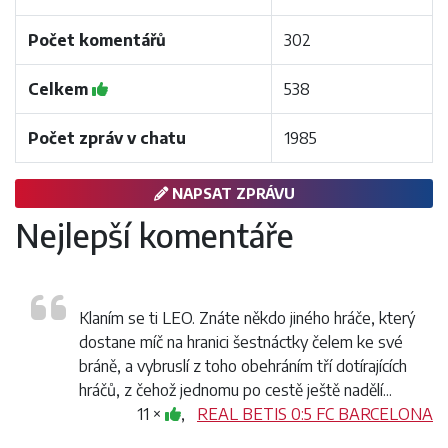
Počet komentářů
302
Celkem
538
Počet zpráv v chatu
1985
NAPSAT ZPRÁVU
Nejlepší komentáře
Klaním se ti LEO. Znáte někdo jiného hráče, který
dostane míč na hranici šestnáctky čelem ke své
bráně, a vybruslí z toho obehráním tří dotírajících
hráčů, z čehož jednomu po cestě ještě nadělí...
11 ×
,
REAL BETIS 0:5 FC BARCELONA