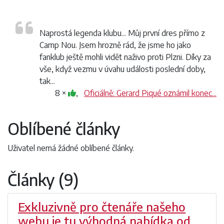
Naprostá legenda klubu... Můj první dres přímo z
Camp Nou. Jsem hrozně rád, že jsme ho jako
fanklub ještě mohli vidět naživo proti Plzni. Díky za
vše, když vezmu v úvahu události poslední doby,
tak...
8 ×
,
Oficiálně: Gerard Piqué oznámil konec...
Oblíbené články
Uživatel nemá žádné oblíbené články.
Články (9)
Exkluzivně pro čtenáře našeho
webu je tu výhodná nabídka od