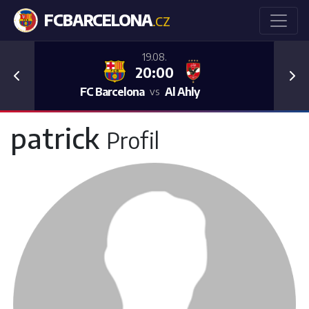
FCBARCELONA
.CZ
19.08.
20:00
Previous
Nex
FC Barcelona
Al Ahly
vs
patrick
Profil