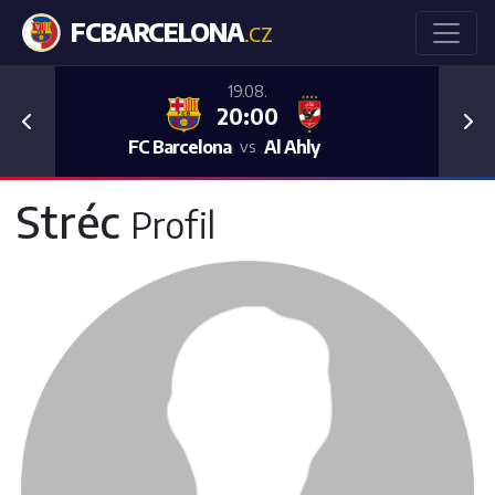
FCBARCELONA
.CZ
19.08.
20:00
Previous
Nex
FC Barcelona
Al Ahly
vs
Stréc
Profil