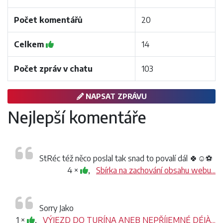
Počet komentářů
20
Celkem
14
Počet zpráv v chatu
103
NAPSAT ZPRÁVU
Nejlepší komentáře
StRéc též něco poslal tak snad to povalí dál 🍀☺️⚽️
4 ×
,
Sbírka na zachování obsahu webu...
Sorry Jako
1 ×
,
VÝJEZD DO TURÍNA ANEB NEPŘÍJEMNÉ DÉJÀ...