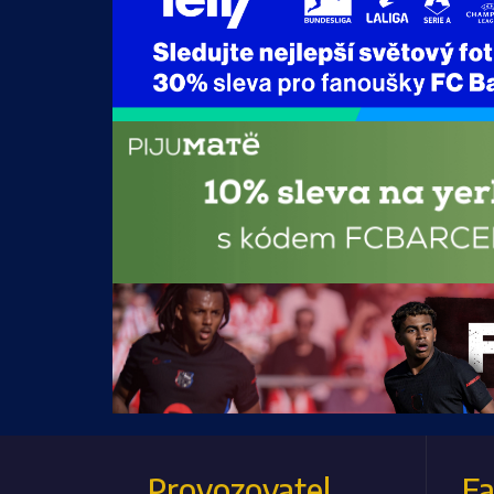
Provozovatel
F