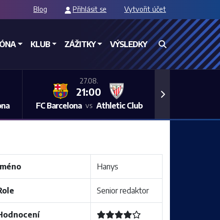
Blog
Přihlásit se
Vytvořit účet
ZÓNA
KLUB
ZÁŽITKY
VÝSLEDKY
27.08.
21:00
Next
ona
FC Barcelona
Athletic Club
vs
Jméno
Hanys
Role
Senior redaktor
Hodnocení