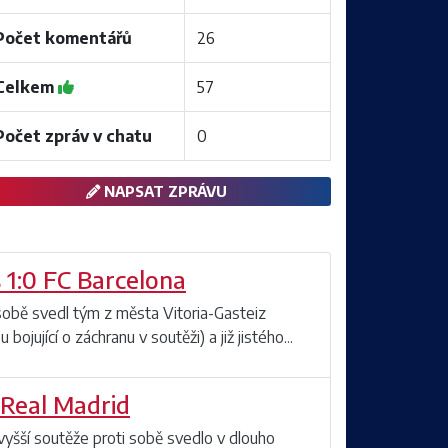
Počet komentářů
26
Celkem
57
Počet zpráv v chatu
0
NAPSAT ZPRÁVU
 1:0 FC Barcelona
 sobě svedl tým z města Vitoria-Gasteiz
ojující o záchranu v soutěži) a již jistého...
 Real Madrid
jvyšší soutěže proti sobě svedlo v dlouho