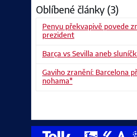
Oblíbené články (3)
Penyu překvapivě povede zno
prezident
Barça vs Sevilla aneb sluníčk
Gaviho zranění: Barcelona při
nohama"