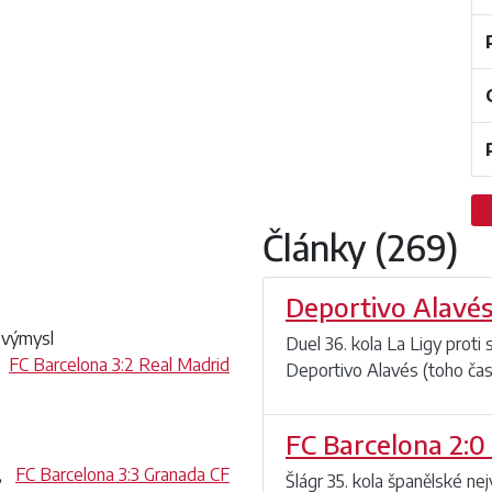
Články (269)
Deportivo Alavés
í výmysl
Duel 36. kola La Ligy proti
,
FC Barcelona 3:2 Real Madrid
Deportivo Alavés (toho času b
FC Barcelona 2:0
,
FC Barcelona 3:3 Granada CF
Šlágr 35. kola španělské ne