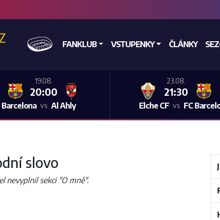
CZ
DOMŮ
FANKLUB
VSTUPENKY
ČLÁNKY
SE
19.08.
23.08.
20:00
21:30
 Barcelona
Al Ahly
Elche CF
FC Barcel
vs
vs
dní slovo
el nevyplnil sekci "O mně".