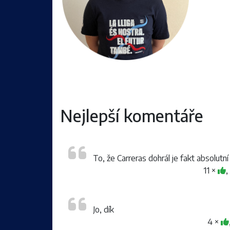
Nejlepší komentáře
To, že Carreras dohrál je fakt absolutn
11 ×
Jo, dík
4 ×