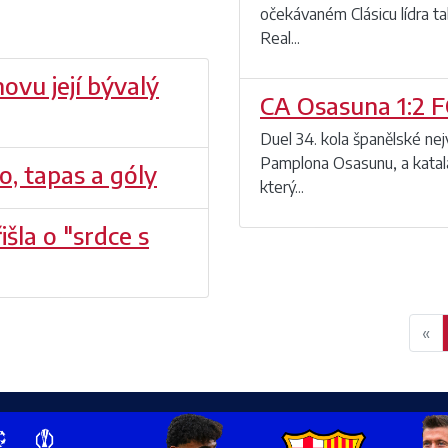
očekávaném Clásicu lídra ta
Real...
vu její bývalý
CA Osasuna 1:2 F
Duel 34. kola španělské ne
Pamplona Osasunu, a katalá
o, tapas a góly
který...
šla o "srdce s
«