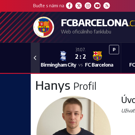
Buďte s námi na
FCBARCELONA
.
Web oficiálního fanklubu
P
31.07.
2 : 2
Previous
Birmingham City
FC Barcelona
FC
vs
Hanys
Profil
Úvo
Uživat