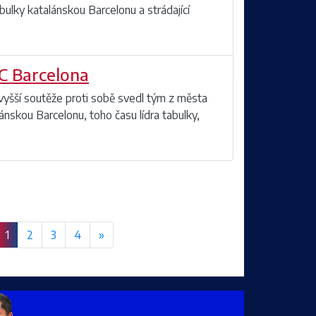
bulky katalánskou Barcelonu a strádající
C Barcelona
jvyšší soutěže proti sobě svedl tým z města
nskou Barcelonu, toho času lídra tabulky,
1
2
3
4
»