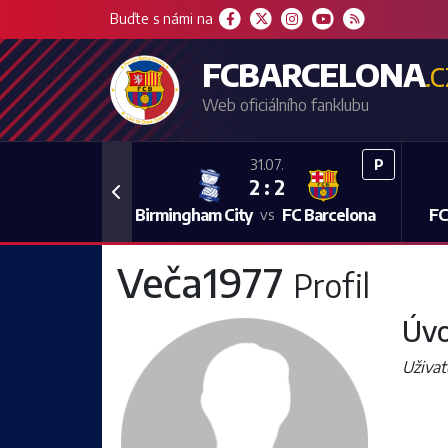
Buďte s námi na
FCBARCELONA
.
Web oficiálního fanklubu
P
31.07.
2 : 2
Previous
Birmingham City
FC Barcelona
FC
vs
Veča1977
Profil
Úvo
Uživat