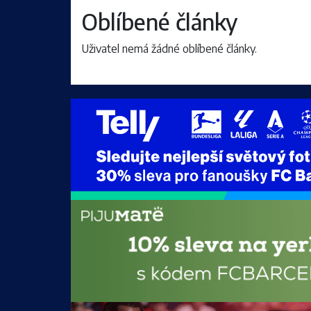
Oblíbené články
Uživatel nemá žádné oblíbené články.