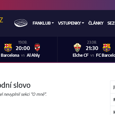
CZ
DOMŮ
FANKLUB
VSTUPENKY
ČLÁNKY
SE
19.08.
23.08.
20:00
21:30
 Barcelona
Al Ahly
Elche CF
FC Barcel
vs
vs
dní slovo
el nevyplnil sekci "O mně".