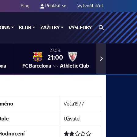
Blog
Přihlásit se
Vytvořit účet
ZÓNA
KLUB
ZÁŽITKY
VÝSLEDKY
27.08.
21:00
Next
ona
FC Barcelona
Athletic Club
vs
Jméno
Veča1977
Role
Uživatel
Hodnocení