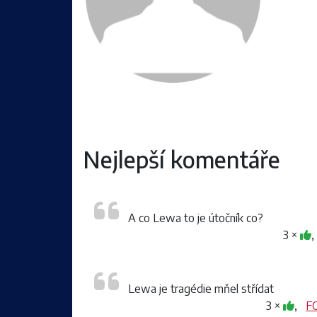
Nejlepší komentáře
A co Lewa to je útočník co?
3 ×
Lewa je tragédie mňel střídat
3 ×
,
FC