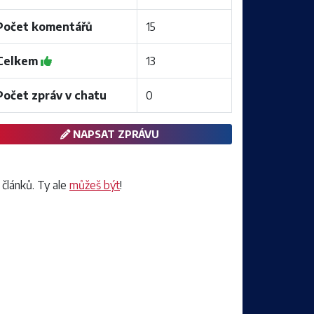
Počet komentářů
15
Celkem
13
Počet zpráv v chatu
0
NAPSAT ZPRÁVU
 článků. Ty ale
můžeš být
!