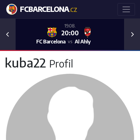
FCBARCELONA
.CZ
19.08.
20:00
Previous
Nex
FC Barcelona
Al Ahly
vs
kuba22
Profil