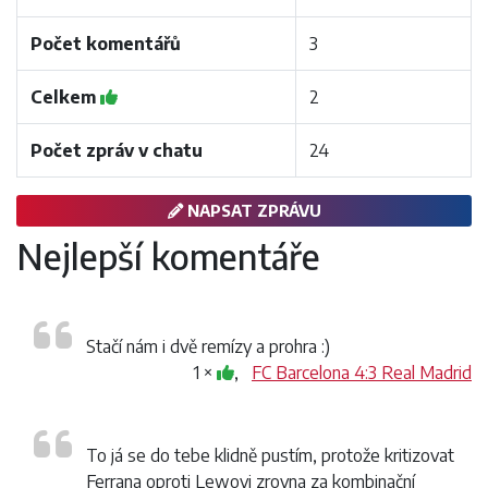
Počet komentářů
3
Celkem
2
Počet zpráv v chatu
24
NAPSAT ZPRÁVU
Nejlepší komentáře
Stačí nám i dvě remízy a prohra :)
1 ×
,
FC Barcelona 4:3 Real Madrid
To já se do tebe klidně pustím, protože kritizovat
Ferrana oproti Lewovi zrovna za kombinační