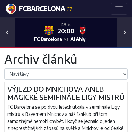
FCBARCELONA
.CZ
19.08.
20:00
Previous
Nex
FC Barcelona
Al Ahly
vs
Archiv článků
VÝJEZD DO MNICHOVA ANEB
MAGICKÉ SEMIFINÁLE LIGY MISTRŮ
FC Barcelona se po dvou letech utkala v semifinále Ligy
mistrů s Bayernem Mnichov a náš fanklub při tom
samozřejmě nemohl chybět. I když se jednalo o jeden
z neprestižnějších zápasů na světě a Mnichov je od České