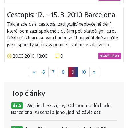
Číst více
Cestopis: 12. - 15. 3. 2010 Barcelona
Tak je zde další cestopis, zachycující neobyčejné dění,
které jsem zažil společně s dalšími pěti statečnými culés.
Některé situace se vám budou zdát neuvěřitelné a určitě
jsem spousty věcí už zapomněl ...zatím se zdá, že to...
20.03.2010, 18:00
0
NÁVŠTĚVY
Číst více
«
6
7
8
9
10
»
Top články
Wojciech Szczęsny: Odchod do důchodu,
👍 4
Barcelona, Arsenal a jeho „jediná závislost“