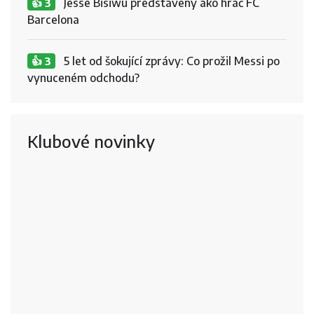
Jesse Bisiwu predstavený ako hráč FC
👍 3
Barcelona
5 let od šokující zprávy: Co prožil Messi po
👍 3
vynuceném odchodu?
Klubové novinky