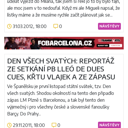
udělat výjezd do Milána, tak jsem si řekl jo to by bylo fajn,
ale moc jsem v to nedoufal. Když mi ale Migueli napsal, že
lístky máme a že musíme rychle začít plánovat jak se...
31.03.2012, 18:00
0
NÁVŠTĚVY
Číst více
DEN VŠECH SVATÝCH: REPORTÁŽ
ZE SETKÁNÍ PB LLEÓ DE DUES
CUES, KŘTU VLAJEK A ZE ZÁPASU
Ve Španělsku je první listopad státní svátek, tzv. Den
všech svatých. Shodou okolností na tento den připadlo
zápas LM Plzně s Barcelonou, a tak byl tento den
výjimečný i pro všechny české a slovenské fanoušky
Barçy. Do Prahy...
29.11.2011, 18:00
0
NÁVŠTĚVY