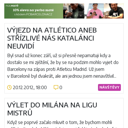
VÝJEZD NA ATLÉTICO ANEB
STŘÍZLIVÉ NÁS KATALÁNCI
NEUVIDÍ
Byl snad už konec září, už si přesně nepamatuji kdy a
dostalo se mi zjištění, že by se na podzim mohlo vyjet do
Barcelony na zápas proti Atleticu Madrid. Už jsem
v Barceloně byl dvakrát, ale ani jednou jsem nenavštívil...
20.12.2012, 18:00
0
NÁVŠTĚVY
Číst více
VÝLET DO MILÁNA NA LIGU
MISTRŮ
Když se poprvé začalo mluvit o tom, že bychom mohli