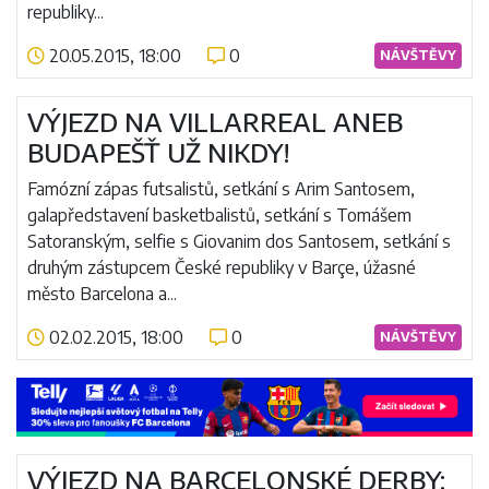
republiky...
20.05.2015, 18:00
0
NÁVŠTĚVY
Číst více
VÝJEZD NA VILLARREAL ANEB
BUDAPEŠŤ UŽ NIKDY!
Famózní zápas futsalistů, setkání s Arim Santosem,
galapředstavení basketbalistů, setkání s Tomášem
Satoranským, selfie s Giovanim dos Santosem, setkání s
druhým zástupcem České republiky v Barçe, úžasné
město Barcelona a...
02.02.2015, 18:00
0
NÁVŠTĚVY
Číst více
VÝJEZD NA BARCELONSKÉ DERBY: