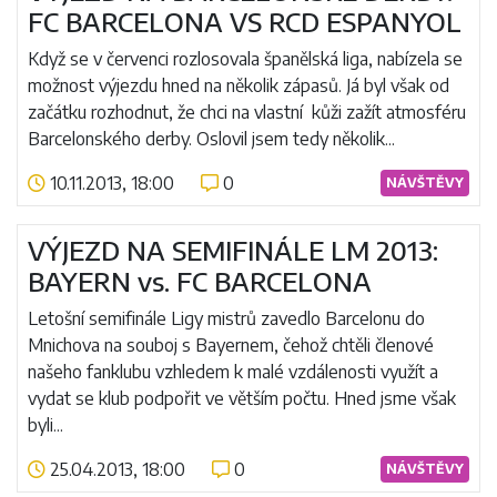
FC BARCELONA VS RCD ESPANYOL
Když se v červenci rozlosovala španělská liga, nabízela se
možnost výjezdu hned na několik zápasů. Já byl však od
začátku rozhodnut, že chci na vlastní kůži zažít atmosféru
Barcelonského derby. Oslovil jsem tedy několik...
10.11.2013, 18:00
0
NÁVŠTĚVY
Číst více
VÝJEZD NA SEMIFINÁLE LM 2013:
BAYERN vs. FC BARCELONA
Letošní semifinále Ligy mistrů zavedlo Barcelonu do
Mnichova na souboj s Bayernem, čehož chtěli členové
našeho fanklubu vzhledem k malé vzdálenosti využít a
vydat se klub podpořit ve větším počtu. Hned jsme však
byli...
25.04.2013, 18:00
0
NÁVŠTĚVY
Číst více