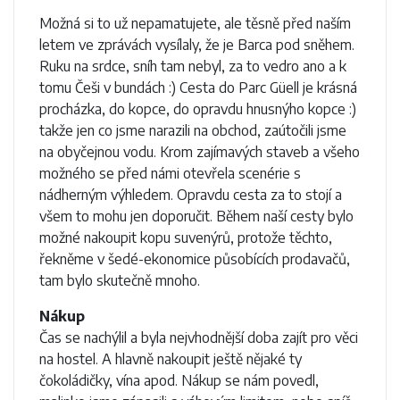
Možná si to už nepamatujete, ale těsně před naším
letem ve zprávách vysílaly, že je Barca pod sněhem.
Ruku na srdce, sníh tam nebyl, za to vedro ano a k
tomu Češi v bundách :) Cesta do Parc Güell je krásná
procházka, do kopce, do opravdu hnusnýho kopce :)
takže jen co jsme narazili na obchod, zaútočili jsme
na obyčejnou vodu. Krom zajímavých staveb a všeho
možného se před námi otevřela scenérie s
nádherným výhledem. Opravdu cesta za to stojí a
všem to mohu jen doporučit. Během naší cesty bylo
možné nakoupit kopu suvenýrů, protože těchto,
řekněme v šedé-ekonomice působících prodavačů,
tam bylo skutečně mnoho.
Nákup
Čas se nachýlil a byla nejvhodnější doba zajít pro věci
na hostel. A hlavně nakoupit ještě nějaké ty
čokoládičky, vína apod. Nákup se nám povedl,