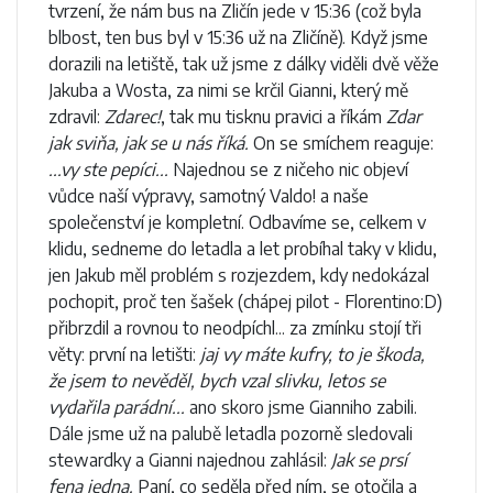
tvrzení, že nám bus na Zličín jede v 15:36 (což byla
blbost, ten bus byl v 15:36 už na Zličíně). Když jsme
dorazili na letiště, tak už jsme z dálky viděli dvě věže
Jakuba a Wosta, za nimi se krčil Gianni, který mě
zdravil:
Zdarec!
, tak mu tisknu pravici a říkám
Zdar
jak sviňa, jak se u nás říká.
On se smíchem reaguje:
...vy ste pepíci...
Najednou se z ničeho nic objeví
vůdce naší výpravy, samotný Valdo! a naše
společenství je kompletní. Odbavíme se, celkem v
klidu, sedneme do letadla a let probíhal taky v klidu,
jen Jakub měl problém s rozjezdem, kdy nedokázal
pochopit, proč ten šašek (chápej pilot - Florentino:D)
přibrzdil a rovnou to neodpíchl... za zmínku stojí tři
věty: první na letišti:
jaj vy máte kufry, to je škoda,
že jsem to nevěděl, bych vzal slivku, letos se
vydařila parádní...
ano skoro jsme Gianniho zabili.
Dále jsme už na palubě letadla pozorně sledovali
stewardky a Gianni najednou zahlásil:
Jak se prsí
fena jedna.
Paní, co seděla před ním, se otočila a