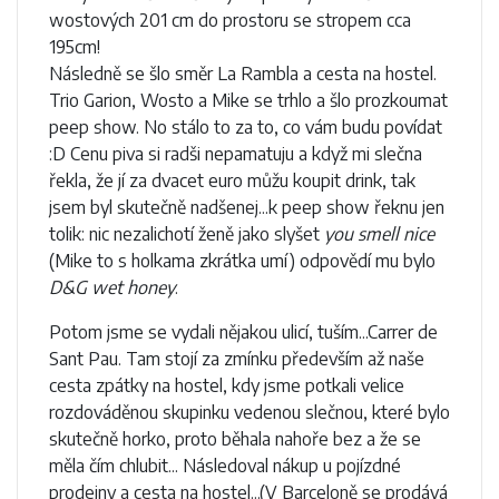
wostových 201 cm do prostoru se stropem cca
195cm!
Následně se šlo směr La Rambla a cesta na hostel.
Trio Garion, Wosto a Mike se trhlo a šlo prozkoumat
peep show. No stálo to za to, co vám budu povídat
:D Cenu piva si radši nepamatuju a když mi slečna
řekla, že jí za dvacet euro můžu koupit drink, tak
jsem byl skutečně nadšenej...k peep show řeknu jen
tolik: nic nezalichotí ženě jako slyšet
you smell nice
(Mike to s holkama zkrátka umí) odpovědí mu bylo
D&G wet honey
.
Potom jsme se vydali nějakou ulicí, tuším...Carrer de
Sant Pau. Tam stojí za zmínku především až naše
cesta zpátky na hostel, kdy jsme potkali velice
rozdováděnou skupinku vedenou slečnou, které bylo
skutečně horko, proto běhala nahoře bez a že se
měla čím chlubit... Následoval nákup u pojízdné
prodejny a cesta na hostel...(V Barceloně se prodává