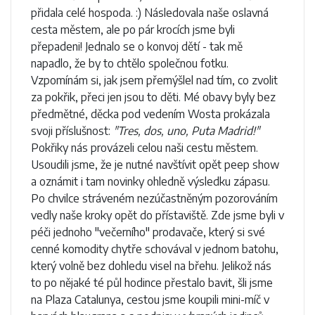
přidala celé hospoda. :) Následovala naše oslavná
cesta městem, ale po pár krocích jsme byli
přepadeni! Jednalo se o konvoj dětí - tak mě
napadlo, že by to chtělo společnou fotku.
Vzpomínám si, jak jsem přemýšlel nad tím, co zvolit
za pokřik, přeci jen jsou to děti. Mé obavy byly bez
předmětné, děcka pod vedením Wosta prokázala
svoji příslušnost:
"Tres, dos, uno, Puta Madrid!"
Pokřiky nás provázeli celou naši cestu městem.
Usoudili jsme, že je nutné navštívit opět peep show
a oznámit i tam novinky ohledně výsledku zápasu.
Po chvilce stráveném nezúčastněným pozorováním
vedly naše kroky opět do přístaviště. Zde jsme byli v
péči jednoho "večerního" prodavače, který si své
cenné komodity chytře schovával v jednom batohu,
který volně bez dohledu visel na břehu. Jelikož nás
to po nějaké té půl hodince přestalo bavit, šli jsme
na Plaza Catalunya, cestou jsme koupili mini-míč v