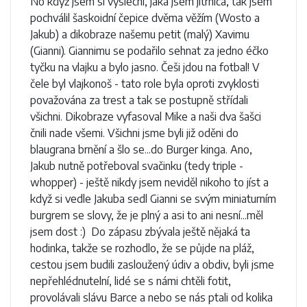
No když jsem si vyslechl, jaká jsem jitrnica, tak jsem
pochválil šaskoidní čepice dvěma věžím (Wosto a
Jakub) a dikobraze našemu petit (malý) Xavimu
(Gianni). Giannimu se podařilo sehnat za jedno éčko
tyčku na vlajku a bylo jasno. Češi jdou na fotbal! V
čele byl vlajkonoš - tato role byla oproti zvyklosti
považována za trest a tak se postupně střídali
všichni. Dikobraze vyfasoval Mike a naši dva šašci
čnili nade všemi. Všichni jsme byli již oděni do
blaugrana brnění a šlo se...do Burger kinga. Ano,
Jakub nutně potřeboval svačinku (tedy triple -
whopper) - ještě nikdy jsem neviděl nikoho to jíst a
když si vedle Jakuba sedl Gianni se svým miniaturním
burgrem se slovy, že je plný a asi to ani nesní...měl
jsem dost :) Do zápasu zbývala ještě nějaká ta
hodinka, takže se rozhodlo, že se půjde na pláž,
cestou jsem budili zasloužený údiv a obdiv, byli jsme
nepřehlédnutelní, lidé se s námi chtěli fotit,
provolávali slávu Barce a nebo se nás ptali od kolika