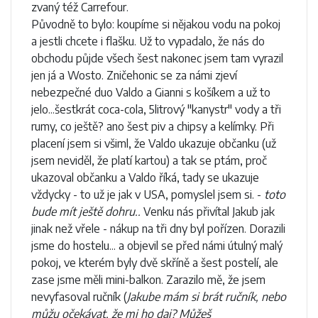
zvaný též Carrefour.
Původně to bylo: koupíme si nějakou vodu na pokoj
a jestli chcete i flašku. Už to vypadalo, že nás do
obchodu půjde všech šest nakonec jsem tam vyrazil
jen já a Wosto. Zničehonic se za námi zjeví
nebezpečné duo Valdo a Gianni s košíkem a už to
jelo...šestkrát coca-cola, 5litrový "kanystr" vody a tři
rumy, co ještě? ano šest piv a chipsy a kelímky. Při
placení jsem si všiml, že Valdo ukazuje občanku (už
jsem neviděl, že platí kartou) a tak se ptám, proč
ukazoval občanku a Valdo říká, tady se ukazuje
vždycky - to už je jak v USA, pomyslel jsem si. -
toto
bude mít ještě dohru..
Venku nás přivítal Jakub jak
jinak než vřele - nákup na tři dny byl pořízen. Dorazili
jsme do hostelu... a objevil se před námi útulný malý
pokoj, ve kterém byly dvě skříně a šest postelí, ale
zase jsme měli mini-balkon. Zarazilo mě, že jsem
nevyfasoval ručník (
Jakube mám si brát ručník, nebo
můžu očekávat, že mi ho daj? Můžeš