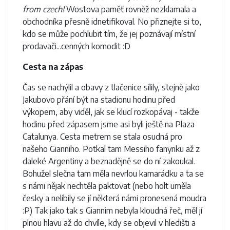
from czech!
Wostova paměť rovněž nezklamala a
obchodníka přesně idnetifikoval. No přiznejte si to,
kdo se může pochlubit tím, že jej poznávají místní
prodavači...cenných komodit :D
Cesta na zápas
Čas se nachýlil a obavy z tlačenice sílily, stejně jako
Jakubovo přání být na stadionu hodinu před
výkopem, aby viděl, jak se klucí rozkopávaj - takže
hodinu před zápasem jsme asi byli ještě na Plaza
Catalunya. Cesta metrem se stala osudná pro
našeho Gianniho. Potkal tam Messiho fanynku až z
daleké Argentiny a beznadějně se do ní zakoukal.
Bohužel slečna tam měla nevrlou kamarádku a ta se
s námi nějak nechtěla paktovat (nebo holt uměla
česky a nelíbily se jí některá námi pronesená moudra
:P) Tak jako tak s Giannim nebyla kloudná řeč, měl jí
plnou hlavu až do chvíle, kdy se objevil v hledišti a