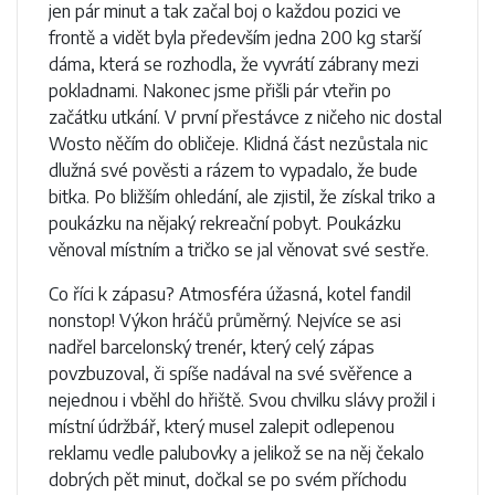
jen pár minut a tak začal boj o každou pozici ve
frontě a vidět byla především jedna 200 kg starší
dáma, která se rozhodla, že vyvrátí zábrany mezi
pokladnami. Nakonec jsme přišli pár vteřin po
začátku utkání. V první přestávce z ničeho nic dostal
Wosto něčím do obličeje. Klidná část nezůstala nic
dlužná své pověsti a rázem to vypadalo, že bude
bitka. Po bližším ohledání, ale zjistil, že získal triko a
poukázku na nějaký rekreační pobyt. Poukázku
věnoval místním a tričko se jal věnovat své sestře.
Co říci k zápasu? Atmosféra úžasná, kotel fandil
nonstop! Výkon hráčů průměrný. Nejvíce se asi
nadřel barcelonský trenér, který celý zápas
povzbuzoval, či spíše nadával na své svěřence a
nejednou i vběhl do hřiště. Svou chvilku slávy prožil i
místní údržbář, který musel zalepit odlepenou
reklamu vedle palubovky a jelikož se na něj čekalo
dobrých pět minut, dočkal se po svém příchodu