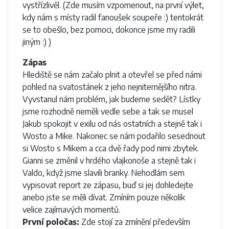
vystřízlivěl. (Zde musím vzpomenout, na první výlet,
kdy nám s místy radil fanoušek soupeře :) tentokrát
se to obešlo, bez pomoci, dokonce jsme my radili
jiným :) )
Zápas
Hlediště se nám začalo plnit a otevřel se před námi
pohled na svatostánek z jeho nejniternějšího nitra.
Vyvstanul nám problém, jak budeme sedět? Lístky
jsme rozhodně neměli vedle sebe a tak se musel
Jakub spokojit v exilu od nás ostatních a stejně tak i
Wosto a Mike. Nakonec se nám podařilo sesednout
si Wosto s Mikem a cca dvě řady pod nimi zbytek.
Gianni se změnil v hrdého vlajkonoše a stejně tak i
Valdo, když jsme slavili branky. Nehodlám sem
vypisovat report ze zápasu, buď si jej dohledejte
anebo jste se měli dívat. Zmíním pouze několik
velice zajímavých momentů.
První poločas:
Zde stojí za zmínění především