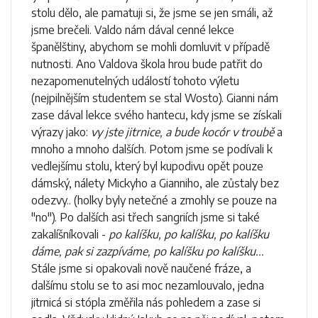
stolu dělo, ale pamatuji si, že jsme se jen smáli, až
jsme brečeli. Valdo nám dával cenné lekce
španělštiny, abychom se mohli domluvit v případě
nutnosti. Ano Valdova škola hrou bude patřit do
nezapomenutelných událostí tohoto výletu
(nejpilnějším studentem se stal Wosto). Gianni nám
zase dával lekce svého hantecu, kdy jsme se získali
výrazy jako:
vy jste jitrnice, a bude kocór v troubě
a
mnoho a mnoho dalších. Potom jsme se podívali k
vedlejšímu stolu, který byl kupodivu opět pouze
dámský, nálety Mickyho a Gianniho, ale zůstaly bez
odezvy.. (holky byly netečné a zmohly se pouze na
"no"). Po dalších asi třech sangriích jsme si také
zakalíšníkovali -
po kalíšku, po kalíšku, po kalíšku
dáme, pak si zazpíváme, po kalíšku po kalíšku...
Stále jsme si opakovali nově naučené fráze, a
dalšímu stolu se to asi moc nezamlouvalo, jedna
jitrnicá si stópla změřila nás pohledem a zase si