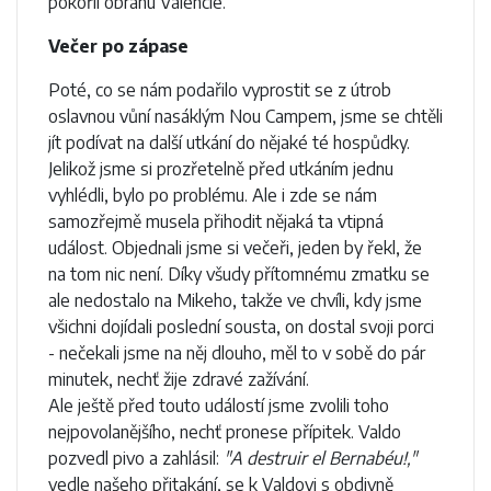
pokořil obranu Valencie.
Večer po zápase
Poté, co se nám podařilo vyprostit se z útrob
oslavnou vůní nasáklým Nou Campem, jsme se chtěli
jít podívat na další utkání do nějaké té hospůdky.
Jelikož jsme si prozřetelně před utkáním jednu
vyhlédli, bylo po problému. Ale i zde se nám
samozřejmě musela přihodit nějaká ta vtipná
událost. Objednali jsme si večeři, jeden by řekl, že
na tom nic není. Díky všudy přítomnému zmatku se
ale nedostalo na Mikeho, takže ve chvíli, kdy jsme
všichni dojídali poslední sousta, on dostal svoji porci
- nečekali jsme na něj dlouho, měl to v sobě do pár
minutek, nechť žije zdravé zažívání.
Ale ještě před touto událostí jsme zvolili toho
nejpovolanějšího, nechť pronese přípitek. Valdo
pozvedl pivo a zahlásil:
"A destruir el Bernabéu!,"
vedle našeho přitakání, se k Valdovi s obdivně