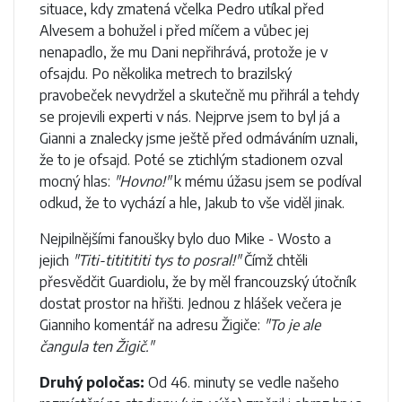
situace, kdy zmatená včelka Pedro utíkal před
Alvesem a bohužel i před míčem a vůbec jej
nenapadlo, že mu Dani nepřihrává, protože je v
ofsajdu. Po několika metrech to brazilský
pravobeček nevydržel a skutečně mu přihrál a tehdy
se projevili experti v nás. Nejprve jsem to byl já a
Gianni a znalecky jsme ještě před odmáváním uznali,
že to je ofsajd. Poté se ztichlým stadionem ozval
mocný hlas:
"Hovno!"
k mému úžasu jsem se podíval
odkud, že to vychází a hle, Jakub to vše viděl jinak.
Nejpilnějšími fanoušky bylo duo Mike - Wosto a
jejich
"Titi-tititititi tys to posral!"
Čímž chtěli
přesvědčit Guardiolu, že by měl francouzský útočník
dostat prostor na hřišti. Jednou z hlášek večera je
Gianniho komentář na adresu Žigiče:
"To je ale
čangula ten Žigič."
Druhý poločas:
Od 46. minuty se vedle našeho