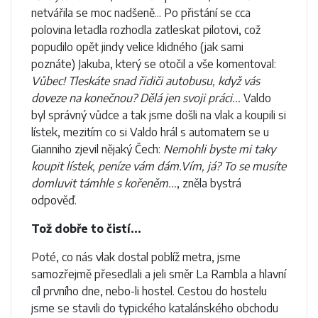
netvářila se moc nadšeně... Po přistání se cca
polovina letadla rozhodla zatleskat pilotovi, což
popudilo opět jindy velice klidného (jak sami
poznáte) Jakuba, který se otočil a vše komentoval:
Vůbec! Tleskáte snad řidiči autobusu, když vás
doveze na konečnou? Dělá jen svoji práci...
Valdo
byl správný vůdce a tak jsme došli na vlak a koupili si
lístek, mezitím co si Valdo hrál s automatem se u
Gianniho zjevil nějaký Čech:
Nemohli byste mi taky
koupit lístek, peníze vám dám.Vím, já? To se musíte
domluvit támhle s kořeněm...
, zněla bystrá
odpověď.
Tož dobře to čistí...
Poté, co nás vlak dostal poblíž metra, jsme
samozřejmě přesedlali a jeli směr La Rambla a hlavní
cíl prvního dne, nebo-li hostel. Cestou do hostelu
jsme se stavili do typického katalánského obchodu