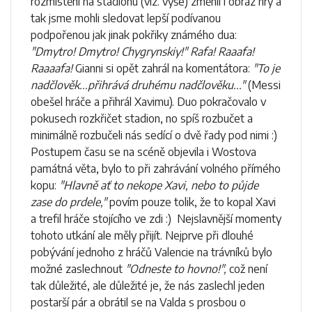
rozmístění na stadionu (viz. výše) změnil i obraz hry a
tak jsme mohli sledovat lepší podívanou
podpořenou jak jinak pokřiky známého dua:
"Dmytro! Dmytro! Chygrynskiy!" Rafa! Raaafa!
Raaaafa!
Gianni si opět zahrál na komentátora:
"To je
nadčlověk...přihrává druhému nadčlověku..."
(Messi
obešel hráče a přihrál Xavimu). Duo pokračovalo v
pokusech rozkřičet stadion, no spíš rozbučet a
minimálně rozbučeli nás sedící o dvě řady pod nimi :)
Postupem času se na scéně objevila i Wostova
památná věta, bylo to při zahrávání volného přímého
kopu:
"Hlavně ať to nekope Xavi, nebo to půjde
zase do prdele,"
povím pouze tolik, že to kopal Xavi
a trefil hráče stojícího ve zdi :) Nejslavnější momenty
tohoto utkání ale měly přijít. Nejprve při dlouhé
pobývání jednoho z hráčů Valencie na trávníků bylo
možné zaslechnout
"Odneste to hovno!",
což není
tak důležité, ale důležité je, že nás zaslechl jeden
postarší pár a obrátil se na Valda s prosbou o