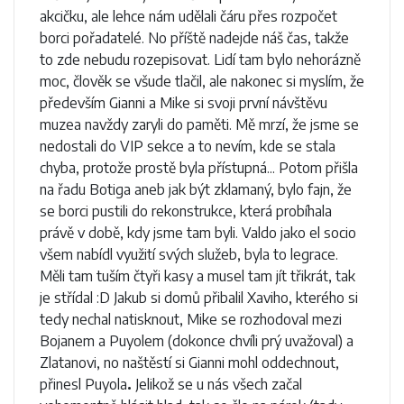
akcičku, ale lehce nám udělali čáru přes rozpočet
borci pořadatelé. No příště nadejde náš čas, takže
to zde nebudu rozepisovat. Lidí tam bylo nehorázně
moc, člověk se všude tlačil, ale nakonec si myslím, že
především Gianni a Mike si svoji první návštěvu
muzea navždy zaryli do paměti. Mě mrzí, že jsme se
nedostali do VIP sekce a to nevím, kde se stala
chyba, protože prostě byla přístupná... Potom přišla
na řadu Botiga aneb jak být zklamaný, bylo fajn, že
se borci pustili do rekonstrukce, která probíhala
právě v době, kdy jsme tam byli. Valdo jako el socio
všem nabídl využití svých služeb, byla to legrace.
Měli tam tuším čtyři kasy a musel tam jít třikrát, tak
je střídal :D Jakub si domů přibalil Xaviho, kterého si
tedy nechal natisknout, Mike se rozhodoval mezi
Bojanem a Puyolem (dokonce chvíli prý uvažoval) a
Zlatanovi, no naštěstí si Gianni mohl oddechnout,
přinesl Puyola
.
Jelikož se u nás všech začal