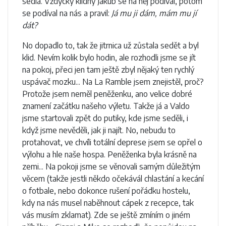
sedla. Vždycky klidný Jakub se na něj podíval, potom
se podíval na nás a pravil:
Já mu ji dám, mám mu jí
dát?
No dopadlo to, tak že jitrnica už zůstala sedět a byl
klid. Nevím kolik bylo hodin, ale rozhodli jsme se jít
na pokoj, přeci jen tam ještě zbyl nějaký ten rychlý
uspávač mozku... Na La Ramble jsem znejistěl, proč?
Protože jsem neměl peněženku, ano velice dobré
znamení začátku našeho výletu. Takže já a Valdo
jsme startovali zpět do putiky, kde jsme seděli, i
když jsme nevěděli, jak ji najít. No, nebudu to
protahovat, ve chvíli totální deprese jsem se opřel o
výlohu a hle naše hospa. Peněženka byla krásně na
zemi... Na pokoji jsme se věnovali samým důležitým
věcem (takže jestli někdo očekávál chlastání a kecání
o fotbale, nebo dokonce rušení pořádku hostelu,
kdy na nás musel naběhnout cápek z recepce, tak
vás musím zklamat). Zde se ještě zmíním o jiném