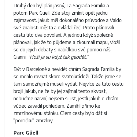
Druhý den byl plán jasný, La Sagrada Familia a
potom Parc Güell. Zde stojí zmínit opět jednu
zajímavost. Jakub měl dokonalého průvodce a Valdo
své znalosti města a ovládal řeč. Proto plánovali
cestu tito dva povolaní. A jednou když společně
plánovali, jak že to půjdeme a zkoumali mapu, vložil
se do jejich debaty s nabídkou své pomoci náš
Gianni:
"Hoši já su když tak geodét.“
Být v Barceloně a nevidět chrám Sagrada Familia by
se mohlo rovnat skoro svatokrádeži. Takže jsme se
tam samozřejmě museli vydat. Nejvíce za tuto cestu
brojil Jakub, ne že by jej zajímal tento skvost,
nebuďme naivní, nejsem si jist, jestli Jakub o chrám
vůbec zavadil pohledem. Zamířil přímo ke
zmrzlinovému stánku. Cílem cesty bylo dát si
"porcičku" zmrzliny.
Parc Güell