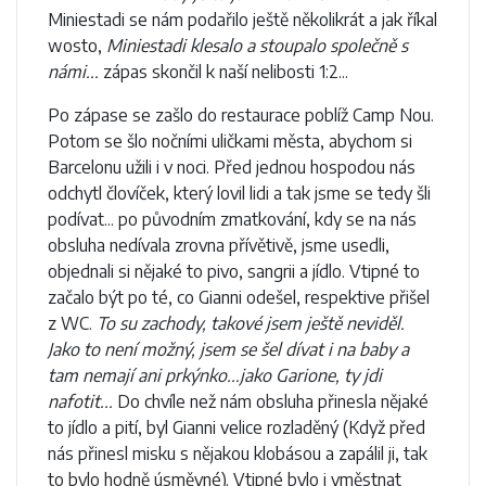
Miniestadi se nám podařilo ještě několikrát a jak říkal
wosto,
Miniestadi klesalo a stoupalo společně s
námi...
zápas skončil k naší nelibosti 1:2...
Po zápase se zašlo do restaurace poblíž Camp Nou.
Potom se šlo nočními uličkami města, abychom si
Barcelonu užili i v noci. Před jednou hospodou nás
odchytl človíček, který lovil lidi a tak jsme se tedy šli
podívat... po původním zmatkování, kdy se na nás
obsluha nedívala zrovna přívětivě, jsme usedli,
objednali si nějaké to pivo, sangrii a jídlo. Vtipné to
začalo být po té, co Gianni odešel, respektive přišel
z WC.
To su zachody, takové jsem ještě neviděl.
Jako to není možný, jsem se šel dívat i na baby a
tam nemají ani prkýnko...jako Garione, ty jdi
nafotit...
Do chvíle než nám obsluha přinesla nějaké
to jídlo a pití, byl Gianni velice rozladěný (Když před
nás přinesl misku s nějakou klobásou a zapálil ji, tak
to bylo hodně úsměvné). Vtipné bylo i vměstnat