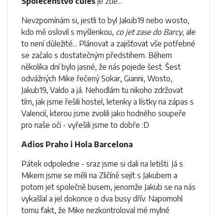
Společenstvo culés
je zde...
Nevzpomínám si, jestli to byl Jakub19 nebo wosto,
kdo mě oslovil s myšlenkou,
co jet zase do Barcy
, ale
to není důležité... Plánovat a zajišťovat vše potřebné
se začalo s dostatečným předstihem. Během
několika dní bylo jasné, že nás pojede šest. Šest
odvážných Mike řečený Sokar, Gianni, Wosto,
Jakub19, Valdo a já. Nehodlám tu nikoho zdržovat
tím, jak jsme řešili hostel, letenky a lístky na zápas s
Valencií, kterou jsme zvolili jako hodného soupeře
pro naše oči - vyřešili jsme to dobře :D
Adios Praho i Hola Barcelona
Pátek odpoledne - sraz jsme si dali na letišti. Já s
Mikem jsme se měli na Zličíně sejít s Jakubem a
potom jet společně busem, jenomže Jakub se na nás
vykašlal a jel dokonce o dva busy dřív. Napomohl
tomu fakt, že Mike nezkontroloval mé mylné