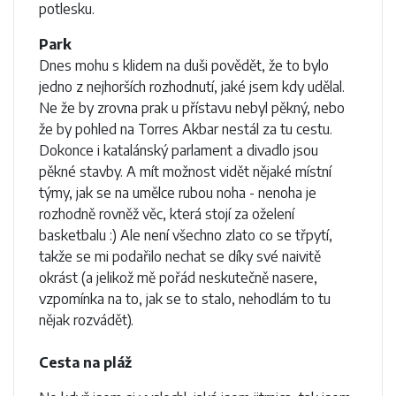
potlesku.
Park
Dnes mohu s klidem na duši povědět, že to bylo
jedno z nejhorších rozhodnutí, jaké jsem kdy udělal.
Ne že by zrovna prak u přístavu nebyl pěkný, nebo
že by pohled na Torres Akbar nestál za tu cestu.
Dokonce i katalánský parlament a divadlo jsou
pěkné stavby. A mít možnost vidět nějaké místní
týmy, jak se na umělce rubou noha - nenoha je
rozhodně rovněž věc, která stojí za oželení
basketbalu :) Ale není všechno zlato co se třpytí,
takže se mi podařilo nechat se díky své naivitě
okrást (a jelikož mě pořád neskutečně nasere,
vzpomínka na to, jak se to stalo, nehodlám to tu
nějak rozvádět).
Cesta na pláž