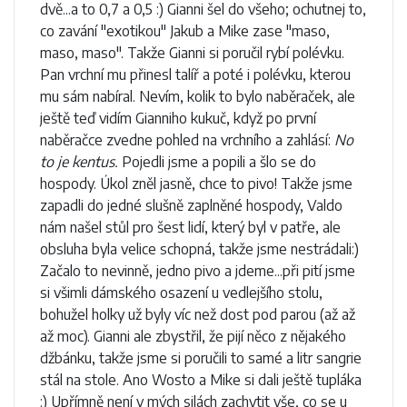
dvě...a to 0,7 a 0,5 :) Gianni šel do všeho; ochutnej to,
co zavání "exotikou" Jakub a Mike zase "maso,
maso, maso". Takže Gianni si poručil rybí polévku.
Pan vrchní mu přinesl talíř a poté i polévku, kterou
mu sám nabíral. Nevím, kolik to bylo naběraček, ale
ještě teď vidím Gianniho kukuč, když po první
naběračce zvedne pohled na vrchního a zahlásí:
No
to je kentus.
Pojedli jsme a popili a šlo se do
hospody. Úkol zněl jasně, chce to pivo! Takže jsme
zapadli do jedné slušně zaplněné hospody, Valdo
nám našel stůl pro šest lidí, který byl v patře, ale
obsluha byla velice schopná, takže jsme nestrádali:)
Začalo to nevinně, jedno pivo a jdeme...při pití jsme
si všimli dámského osazení u vedlejšího stolu,
bohužel holky už byly víc než dost pod parou (až až
až moc). Gianni ale zbystřil, že pijí něco z nějakého
džbánku, takže jsme si poručili to samé a litr sangrie
stál na stole. Ano Wosto a Mike si dali ještě tupláka
:) Upřímně není v mých silách zachytit vše, co se u