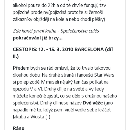
alkohol pouze do 22h a od té chvíle fungují, tzv.
pojízdné prodejny.(pojízdná protože si černoši
zákazníky objíždějí na kole a nebo chodí pěšky).
Zde končí první kniha - Společenstvo culés
pokračování již brzy...
CESTOPIS: 12. - 15. 3. 2010 BARCELONA (díl
II.)
Předem bych se rád omluvil, že to trvalo takovou
dlouhou dobu. Na druhé straně i fanoušci Star Wars
si po epizodě IV museli nějaký ten čas potkat na
epizodu V a VI. Druhý díl je na světě a vy tedy
můžete konečně zjistit, co se dělo s družinou našeho
společenství. Druhý díl nese název
Dvě věže
(ano
napadlo mě to, když jsem viděl vedle sebe kráčet
Jakuba a Wosta :) )
Ráno