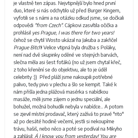
je vlastně ten zápas. Nejvtipnější bylo hned první
duo, které si nás odchytilo už před Burger Kingem,
vyfotili se s námi a na otázku odkud jsme, se dočkali
odpovědi
"from Czech"
. Cápkovi zasvítila očička a
prohlásil
yes Prague, I was there for two years!
čehož se chytil Wosto ukázal na Jakuba a zakřičel
Prague Bitch
! Velice vtipná byla družba s Poláky,
není nad dvě skupinky oděné ve stejných barvách,
slečna měla asi šest foťáků (no už jsem chytal křeč,
z toho křenění se do objektivu, ale to je úděl
celebrity :)) Před pláží jsme nakoupili potřebné
palivo, tedy pivo v plechu a šlo se kempit. Také k
nám přišla jedna plážová masérka s nabídkou
masáže, měli jsme zájem o jednu speciální, ale
bohužel, možná bohudík nebyla v nabídce... A potom
se zjevil místní prodavač, který zažívá to pravé "rito"
až po desáté hodině večerní, jestli si nekoupíme
trávu, hašiš, nebo něco a poté se podíval na Mikyho
a zahlásil:
Á I know you from yesterday! You are