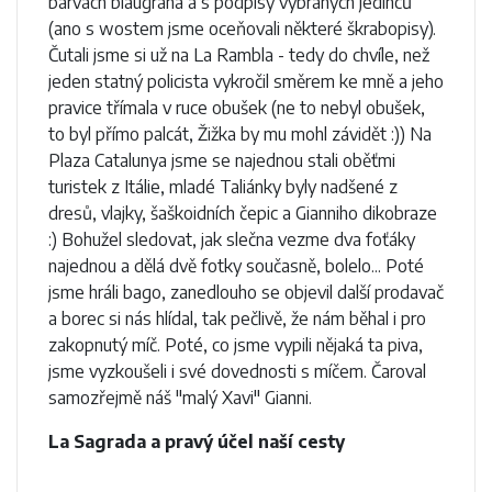
barvách blaugrana a s podpisy vybraných jedinců
(ano s wostem jsme oceňovali některé škrabopisy).
Čutali jsme si už na La Rambla - tedy do chvíle, než
jeden statný policista vykročil směrem ke mně a jeho
pravice třímala v ruce obušek (ne to nebyl obušek,
to byl přímo palcát, Žižka by mu mohl závidět :)) Na
Plaza Catalunya jsme se najednou stali oběťmi
turistek z Itálie, mladé Taliánky byly nadšené z
dresů, vlajky, šaškoidních čepic a Gianniho dikobraze
:) Bohužel sledovat, jak slečna vezme dva foťáky
najednou a dělá dvě fotky současně, bolelo... Poté
jsme hráli bago, zanedlouho se objevil další prodavač
a borec si nás hlídal, tak pečlivě, že nám běhal i pro
zakopnutý míč. Poté, co jsme vypili nějaká ta piva,
jsme vyzkoušeli i své dovednosti s míčem. Čaroval
samozřejmě náš "malý Xavi" Gianni.
La Sagrada a pravý účel naší cesty