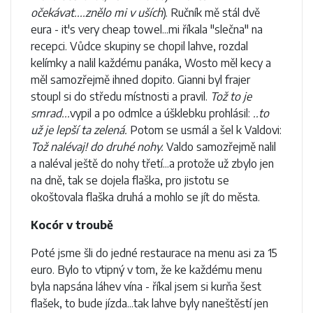
očekávat....znělo mi v uších
). Ručník mě stál dvě
eura - it's very cheap towel...mi říkala "slečna" na
recepci. Vůdce skupiny se chopil lahve, rozdal
kelímky a nalil každému panáka, Wosto měl kecy a
měl samozřejmě ihned dopito. Gianni byl frajer
stoupl si do středu místnosti a pravil.
Tož to je
smrad...
vypil a po odmlce a úšklebku prohlásil:
..to
už je lepší ta zelená.
Potom se usmál a šel k Valdovi:
Tož nalévaj! do druhé nohy.
Valdo samozřejmě nalil
a naléval ještě do nohy třetí...a protože už zbylo jen
na dně, tak se dojela flaška, pro jistotu se
okoštovala flaška druhá a mohlo se jít do města.
Kocór v troubě
Poté jsme šli do jedné restaurace na menu asi za 15
euro. Bylo to vtipný v tom, že ke každému menu
byla napsána láhev vína - říkal jsem si kurňa šest
flašek, to bude jízda...tak lahve byly naneštěstí jen