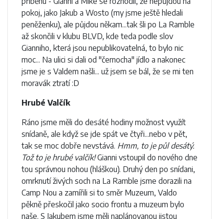
příběhu - Gianni a Mike se rozhodli, že nepůjdou na
pokoj, jako Jakub a Wosto (my jsme ještě hledali
peněženku), ale půjdou někam...tak šli po La Ramble
až skončili v klubu BLVD, kde teda podle slov
Gianniho, která jsou nepublikovatelná, to bylo nic
moc... Na ulici si dali od "černocha" jídlo a nakonec
jsme je s Valdem našli... už jsem se bál, že se mi ten
moravák ztratí :D
Hrubé Valčík
Ráno jsme měli do desáté hodiny možnost využít
snídaně, ale když se jde spát ve čtyři...nebo v pět,
tak se moc dobře nevstává.
Hmm, to je půl desátý.
Tož to je hrubé valčík!
Gianni vstoupil do nového dne
tou správnou nohou (hláškou). Druhý den po snídani,
omrknutí živých soch na La Ramble jsme dorazili na
Camp Nou a zamířili si to směr Muzeum, Valdo
pěkně přeskočil jako socio frontu a muzeum bylo
naše. S Jakubem jsme měli naplánovanou jistou