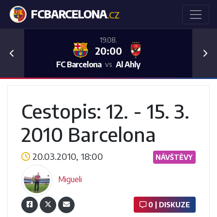
FCBARCELONA
.CZ
19.08.
20:00
Previous
Nex
FC Barcelona
Al Ahly
vs
Cestopis: 12. - 15. 3.
2010 Barcelona
20.03.2010, 18:00
NÁVŠTĚVY
Migueli
0 | DISKUZE