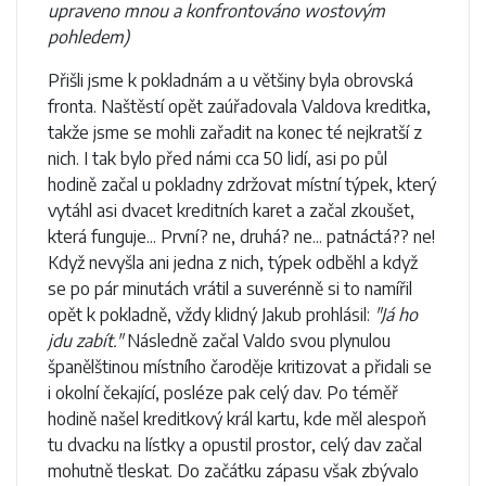
upraveno mnou a konfrontováno wostovým
pohledem)
Přišli jsme k pokladnám a u většiny byla obrovská
fronta. Naštěstí opět zaúřadovala Valdova kreditka,
takže jsme se mohli zařadit na konec té nejkratší z
nich. I tak bylo před námi cca 50 lidí, asi po půl
hodině začal u pokladny zdržovat místní týpek, který
vytáhl asi dvacet kreditních karet a začal zkoušet,
která funguje... První? ne, druhá? ne... patnáctá?? ne!
Když nevyšla ani jedna z nich, týpek odběhl a když
se po pár minutách vrátil a suverénně si to namířil
opět k pokladně, vždy klidný Jakub prohlásil:
"Já ho
jdu zabít."
Následně začal Valdo svou plynulou
španělštinou místního čaroděje kritizovat a přidali se
i okolní čekající, posléze pak celý dav. Po téměř
hodině našel kreditkový král kartu, kde měl alespoň
tu dvacku na lístky a opustil prostor, celý dav začal
mohutně tleskat. Do začátku zápasu však zbývalo