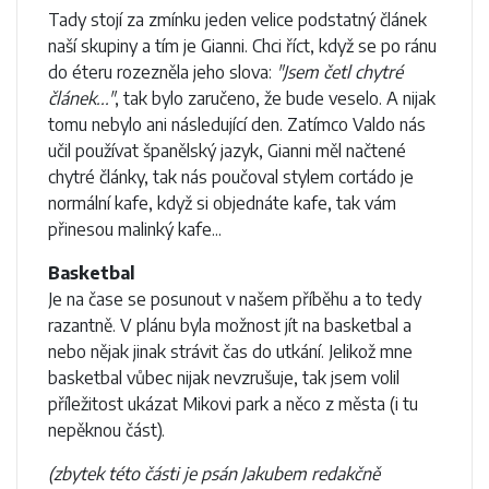
Tady stojí za zmínku jeden velice podstatný článek
naší skupiny a tím je Gianni. Chci říct, když se po ránu
do éteru rozezněla jeho slova:
"Jsem četl chytré
článek..."
, tak bylo zaručeno, že bude veselo. A nijak
tomu nebylo ani následující den. Zatímco Valdo nás
učil používat španělský jazyk, Gianni měl načtené
chytré články, tak nás poučoval stylem cortádo je
normální kafe, když si objednáte kafe, tak vám
přinesou malinký kafe...
Basketbal
Je na čase se posunout v našem příběhu a to tedy
razantně. V plánu byla možnost jít na basketbal a
nebo nějak jinak strávit čas do utkání. Jelikož mne
basketbal vůbec nijak nevzrušuje, tak jsem volil
příležitost ukázat Mikovi park a něco z města (i tu
nepěknou část).
(zbytek této části je psán Jakubem redakčně