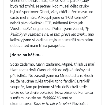
vehementně hlásit hlad, tak se šlo na párek (tady
bych rád zmínil, že jedinej, kdo musel dělat caviky,
byl náš sportovec Gianni, vždy chtěl kuřecí maso...no
často měl smůlu. A koupili jsme si "FCB kelímek"
neboli pivo v kelímku FCB, nádherná fotka jak
Wosto zažívá orgasmus... Potom jsem žasnul,
Ty
kelímky si vezmeme ne, je tam přece jen znak...
ano
kelímky jsme si vzali neumyly je a smrděli nám celou
dobu...a teď mám tři na parapetu...
Jde se na béčko...
Socio zadarmo, Gianni zadarmo...vtipné, tři lidi už mají
tiket a v tu chvíli Gianni obdrží od nějaké slečny asi
pět lístků... No zasedli jsme na Miniestadi a rozhodli
se, že naučíme culés trošku toho fandění. Brankář
soupeře, tam po jednom střetu delší chvíli seděl,
takže od té chvíle pokaždé, když přišel do kontaktu
s míčem, ozvalo se
"bůůůůů"
Gianni to
okomentoval:
Tady je to jak v kravíně.
Rozbučet