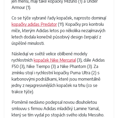
jen menší, mají také kopačky Mizuno (1) a Under
Armour (1).
Co se týče vybrané řady kopaček, naprosto dominují
kopačky adidas Predator
(11). Kopačky pro kontrolu
míče, kterým Adidas letos po několika nezajímavých
letech dodala konečně působivý design čerpající z
úspěšné minulosti.
Následují ve světě velice oblíbené modely
rychlostních
kopaček Nike Mercurial
(3), dále Adidas
F50 (3), Nike Tiempo (3) a Nike Phantom (3). Za
zmínku stojí i rychlostní kopačky Puma Ultra (2) s
karbonovými podrážkami, které jsou momentálně
jedny z nejagresivnějších kopaček na trhu (co se
trakce týče).
Poměrně nedávno podepsal novou dlouholetou
smlouvu s firmou Adidas mladičký Lamine Yamal,
který se tím vydal po stopách svého idolu Messiho.