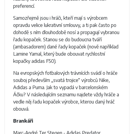
preferencí.
Samozřejmě jsou i hráči, kteří mají s výrobcem
opravdu velice lukrativní smlouvy, a ti pak často po
dohodě s ním dlouhodobě nosí a propagují vybranou
řadu kopaček. Stanou se do budoucna tváří
(ambasadorem) dané řady kopaček (nově například
Lamine Yamal, který bude obouvat rychlostní
kopačky adidas F50).
Na evropských fotbalových trávnících svádí o hráče
souboj především „svatá trojice“ výrobců Nike,
Adidas a Puma. Jak to vypadá v barcelonském
Áčku? V následujícím seznamu najdete vždy hráče a
vedle něj řadu kopaček výrobce, kterou daný hráč
obouvá.
Brankáři
Marc-André Ter Stegen - Adidas Predator