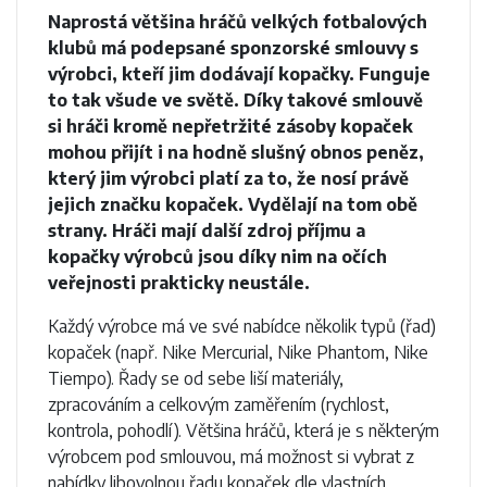
Naprostá většina hráčů velkých fotbalových
klubů má podepsané sponzorské smlouvy s
výrobci, kteří jim dodávají kopačky. Funguje
to tak všude ve světě. Díky takové smlouvě
si hráči kromě nepřetržité zásoby kopaček
mohou přijít i na hodně slušný obnos peněz,
který jim výrobci platí za to, že nosí právě
jejich značku kopaček. Vydělají na tom obě
strany. Hráči mají další zdroj příjmu a
kopačky výrobců jsou díky nim na očích
veřejnosti prakticky neustále.
Každý výrobce má ve své nabídce několik typů (řad)
kopaček (např. Nike Mercurial, Nike Phantom, Nike
Tiempo). Řady se od sebe liší materiály,
zpracováním a celkovým zaměřením (rychlost,
kontrola, pohodlí). Většina hráčů, která je s některým
výrobcem pod smlouvou, má možnost si vybrat z
nabídky libovolnou řadu kopaček dle vlastních