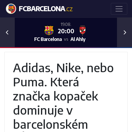
FCBARCELONA
.CZ
19.08.
20:00
Previous
Nex
FC Barcelona
Al Ahly
vs
Adidas, Nike, nebo
Puma. Která
značka kopaček
dominuje v
barcelonském