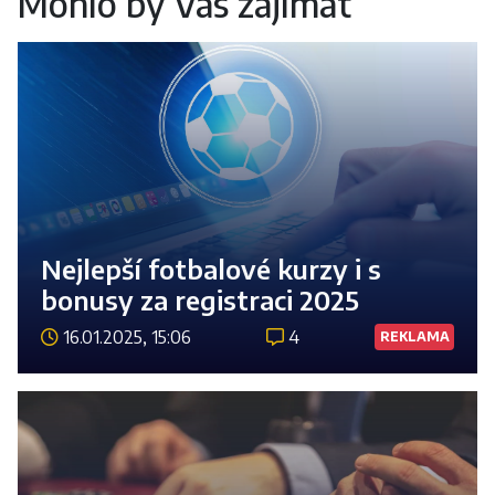
Mohlo by Vás zajímat
Nejlepší fotbalové kurzy i s
bonusy za registraci 2025
16.01.2025, 15:06
4
REKLAMA
Číst 