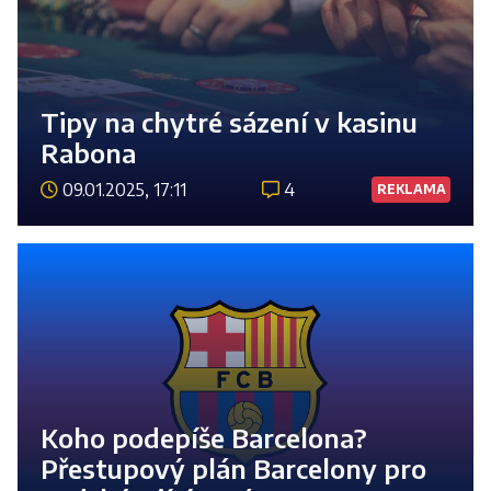
Tipy na chytré sázení v kasinu
Rabona
09.01.2025, 17:11
4
REKLAMA
Číst 
Koho podepíše Barcelona?
Přestupový plán Barcelony pro