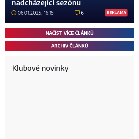
nadcházející sezónu
06.01.2025, 16:15
6
REKLAMA
Číst 
NAČÍST VÍCE ČLÁNKŮ
ARCHIV ČLÁNKŮ
Klubové novinky