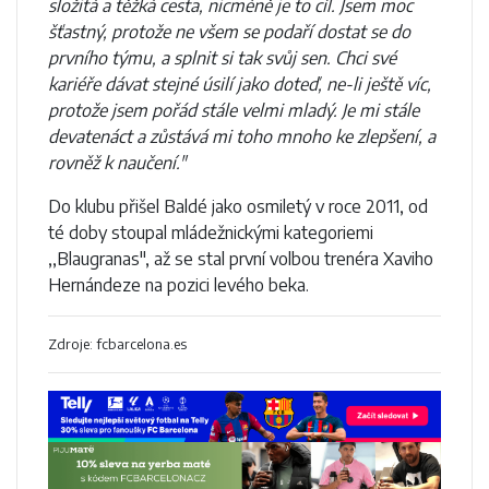
složitá a těžká cesta, nicméně je to cíl. Jsem moc
šťastný, protože ne všem se podaří dostat se do
prvního týmu, a splnit si tak svůj sen. Chci své
kariéře dávat stejné úsilí jako doteď, ne-li ještě víc,
protože jsem pořád stále velmi mladý. Je mi stále
devatenáct a zůstává mi toho mnoho ke zlepšení, a
rovněž k naučení."
Do klubu přišel Baldé jako osmiletý v roce 2011, od
té doby stoupal mládežnickými kategoriemi
,,Blaugranas", až se stal první volbou trenéra Xaviho
Hernándeze na pozici levého beka.
Zdroje: fcbarcelona.es