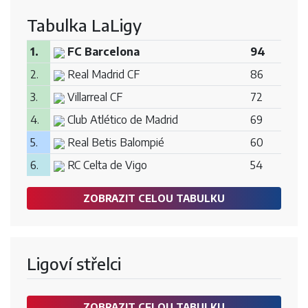
Tabulka LaLigy
1.
FC Barcelona
94
2.
Real Madrid CF
86
3.
Villarreal CF
72
4.
Club Atlético de Madrid
69
5.
Real Betis Balompié
60
6.
RC Celta de Vigo
54
ZOBRAZIT CELOU TABULKU
Ligoví střelci
ZOBRAZIT CELOU TABULKU