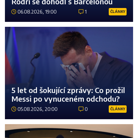
Rodri se dohodl s Barcelonou
06.08.2026, 19:00
1
ČLÁNKY
Číst 
5 let od šokující zprávy: Co prožil
Messi po vynuceném odchodu?
05.08.2026, 20:00
0
ČLÁNKY
Číst 