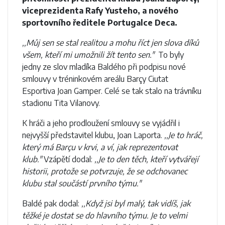
viceprezidenta Rafy Yusteho, a nového
sportovního ředitele Portugalce Deca.
,,Můj sen se stal realitou a mohu říct jen slova díků
všem, kteří mi umožnili žít tento sen."
To byly
jedny ze slov mladíka Baldého při podpisu nové
smlouvy v tréninkovém areálu Barçy Ciutat
Esportiva Joan Gamper. Celé se tak stalo na trávníku
stadionu Tita Vilanovy.
K hráči a jeho prodloužení smlouvy se vyjádřil i
nejvyšší představitel klubu, Joan Laporta.
,,Je to hráč,
který má Barçu v krvi, a ví, jak reprezentovat
klub."
Vzápětí dodal:
,,Je to den těch, kteří vytvářejí
historii, protože se potvrzuje, že se odchovanec
klubu stal součástí prvního týmu."
Baldé pak dodal:
,,Když jsi byl malý, tak vidíš, jak
těžké je dostat se do hlavního týmu. Je to velmi