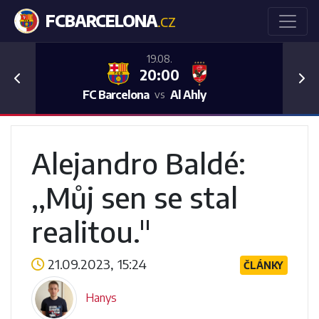
FCBARCELONA
.CZ
19.08.
20:00
Previous
Nex
FC Barcelona
Al Ahly
vs
Alejandro Baldé:
,,Můj sen se stal
realitou."
21.09.2023, 15:24
ČLÁNKY
Hanys