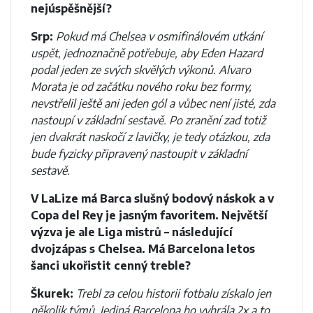
nejúspěšnější?
Srp:
Pokud má Chelsea v osmifinálovém utkání
uspět, jednoznačně potřebuje, aby Eden Hazard
podal jeden ze svých skvělých výkonů. Alvaro
Morata je od začátku nového roku bez formy,
nevstřelil ještě ani jeden gól a vůbec není jisté, zda
nastoupí v základní sestavě. Po zranění zad totiž
jen dvakrát naskočí z lavičky, je tedy otázkou, zda
bude fyzicky připravený nastoupit v základní
sestavě.
V LaLize má Barca slušný bodový náskok a v
Copa del Rey je jasným favoritem. Největší
výzva je ale Liga mistrů – následující
dvojzápas s Chelsea. Má Barcelona letos
šanci ukořistit cenný treble?
Škurek:
Trebl za celou historii fotbalu získalo jen
několik týmů. Jediná Barcelona ho vyhrála 2x a to