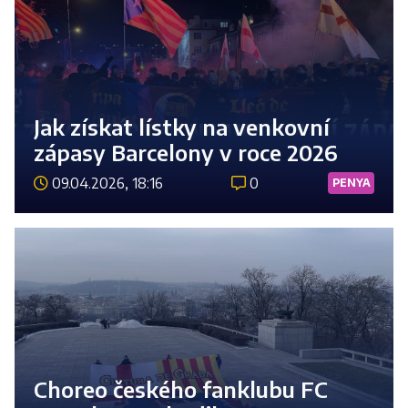
Jak získat lístky na venkovní
zápasy Barcelony v roce 2026
09.04.2026, 18:16
0
PENYA
Číst 
Choreo českého fanklubu FC