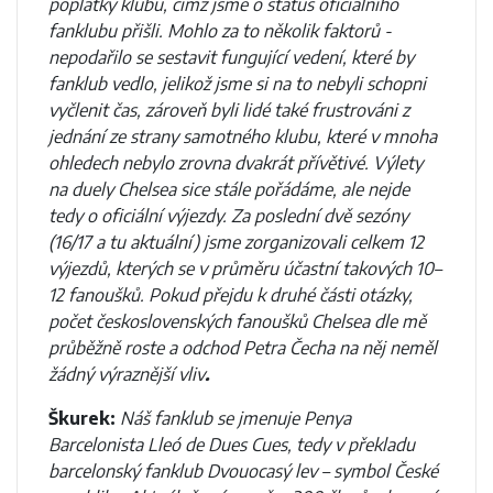
poplatky klubu, čímž jsme o status oficiálního
fanklubu přišli. Mohlo za to několik faktorů -
nepodařilo se sestavit fungující vedení, které by
fanklub vedlo, jelikož jsme si na to nebyli schopni
vyčlenit čas, zároveň byli lidé také frustrováni z
jednání ze strany samotného klubu, které v mnoha
ohledech nebylo zrovna dvakrát přívětivé. Výlety
na duely Chelsea sice stále pořádáme, ale nejde
tedy o oficiální výjezdy. Za poslední dvě sezóny
(16/17 a tu aktuální) jsme zorganizovali celkem 12
výjezdů, kterých se v průměru účastní takových 10–
12 fanoušků. Pokud přejdu k druhé části otázky,
počet československých fanoušků Chelsea dle mě
průběžně roste a odchod Petra Čecha na něj neměl
žádný výraznější vliv
.
Škurek:
Náš fanklub se jmenuje Penya
Barcelonista Lleó de Dues Cues, tedy v překladu
barcelonský fanklub Dvouocasý lev – symbol České