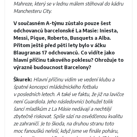
Mahreze, který se v lednu málem stěhoval do kádru
Manchesteru City.
V současném A-týmu zůstalo pouze šest
odchovanců barcelonské La Masie: Iniesta,
Messi, Pique, Roberto, Busquets a Alba.
Přitom ještě před pěti lety bylo v áčku
Blaugranas 17 odchovanců. Co vidíte jako
hlavní příčinu takového poklesu? Ohrožuje to
výrazně budoucnost Barcelony?
Škurek:
Hlavní příčinu vidím ve vedení klubu a
špatné koncepci mládežnického fotbalu
v posledních letech. A také ve faktu, že již na lavičce
není Guardiola. Jeho následovníci bohužel tolik
šancí mladíkům z La Másie nedávají a nechtějí
zbytečně riskovat. Spíše sází na osvědčenou kvalitu
ze zahraničí. Je to škoda, na druhou stranu toto
moc fanoušků neřeší, když jsme ve finále poháru,