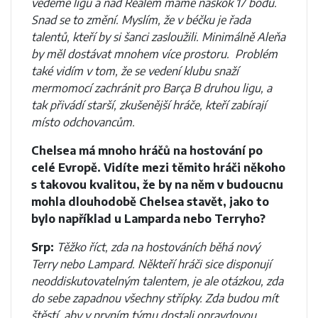
vedeme ligu a nad Realem máme náskok 17 bodů.
Snad se to změní. Myslím, že v béčku je řada
talentů, kteří by si šanci zasloužili. Minimálně Aleňa
by měl dostávat mnohem více prostoru. Problém
také vidím v tom, že se vedení klubu snaží
mermomocí zachránit pro Barça B druhou ligu, a
tak přivádí starší, zkušenější hráče, kteří zabírají
místo odchovancům.
Chelsea má mnoho hráčů na hostování po
celé Evropě. Vidíte mezi těmito hráči někoho
s takovou kvalitou, že by na něm v budoucnu
mohla dlouhodobě Chelsea stavět, jako to
bylo například u Lamparda nebo Terryho?
Srp:
Těžko říct, zda na hostováních běhá nový
Terry nebo Lampard. Někteří hráči sice disponují
neoddiskutovatelným talentem, je ale otázkou, zda
do sebe zapadnou všechny střípky. Zda budou mít
štěstí, aby v prvním týmu dostali opravdovou