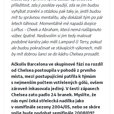
příležitost, zda ji posléze využijí, zda se jim budou
vyhýbat zranění a otázkou pak taky je, jestli budou
mít tu správnou mentalitu, aby dokázali tým po pár
letech táhnout. Momentálně mě napadá dvojice
Loftus - Cheek a Abraham, která nemá našlápnuto
vůbec špatně. Nedovolím si jim tedy malovat
podobné kariéry jako měli Lampard či Terry, pokud
ale budou pokračovat ve stávajících výkonech, měli
by mít dobrou šanci se do kádru Chelsea prosadit.
Ačkoliv Barcelona ve skupinové fázi na rozdíl
od Chelsea postoupila v pohodě z prvního
místa, mezi postupujícími patřila k týmům
s nejmenším počtem vstřelených gólů, ovšem
zároveň inkasovala jediný. V šesti zápasech
Chelsea zato padlo 24 branek. Myslíte, že
nás nyní čeká střelecká nadílka jako
v osmifinále sezony 2004/05, nebo se skóre
spíše bude podobat semifinále 2008/09?