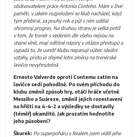
obdivovatelem práce Antonia Conteho. Mám v živé
paměti, v jakém rozpoložení se klub nacházel, když
tým přebíral, za pouhý rok a půl s ním udělal
ohromný progres. Na druhou stranu je velká potíž
v tom, že trenér s vedením dle všeho nejsou na
stejné vlně, mají odlišné názory v otázce přestupů a
vypadá to, že uvnitř klubu nepanují vůbec ideální
vztahy, proto je zřejmě letní změna na trenérské
lavičce nevyhnutelná.
Ernesto Valverde oproti Contemu zatím na
lavičce sedí pohodlně. Po svém příchodu do
klubu změnil způsob hry, otáčí hráče včetně
Messiho a Suáreze, změnil jejich rozestavení
na hřišti na 4-4-2 a výsledky se dostavily
(téměř) okamžitě. Jak prozatím hodnotíte
jeho působení?
Škurek:
Po superpoháru s Realem jsem viděl jeho