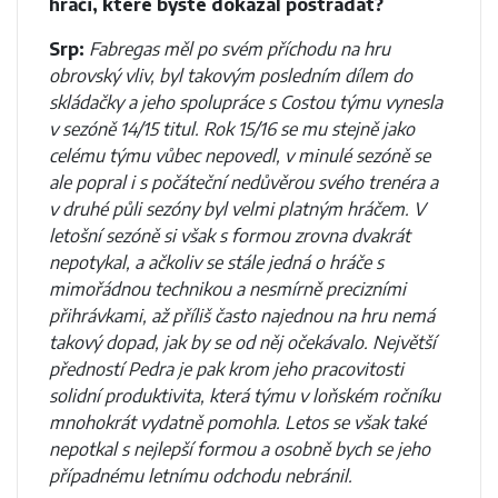
hráči, které byste dokázal postrádat?
Srp:
Fabregas měl po svém příchodu na hru
obrovský vliv, byl takovým posledním dílem do
skládačky a jeho spolupráce s Costou týmu vynesla
v sezóně 14/15 titul. Rok 15/16 se mu stejně jako
celému týmu vůbec nepovedl, v minulé sezóně se
ale popral i s počáteční nedůvěrou svého trenéra a
v druhé půli sezóny byl velmi platným hráčem. V
letošní sezóně si však s formou zrovna dvakrát
nepotykal, a ačkoliv se stále jedná o hráče s
mimořádnou technikou a nesmírně precizními
přihrávkami, až příliš často najednou na hru nemá
takový dopad, jak by se od něj očekávalo. Největší
předností Pedra je pak krom jeho pracovitosti
solidní produktivita, která týmu v loňském ročníku
mnohokrát vydatně pomohla. Letos se však také
nepotkal s nejlepší formou a osobně bych se jeho
případnému letnímu odchodu nebránil.