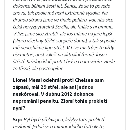
dokonce během šesti let. Šance, že se to povede
znovu, tak podle mě není extrémně vysoká. Na
druhou stranu jsme ve finále poháru, kde nás sice
čeká nevyzpytatelná Sevilla, ale finále s ní umíme.
V lize jsme sice ztratili, ale los máme na jaře lepší
(skoro všechny těžké soupeře doma), a tak si podle
mě nenecháme ligu utéct. V Lize mistrů je to vždy
ošemetné, dost záleží na aktuální formě, losu i
štěstí. Každopádně proti Chelsea nám věřím. Bude
to těsné, ale postoupíme.
Lionel Messi odehrál proti Chelsea osm
zápasů, měl 29 střel, ale ani jednou
neskóroval. V dubnu 2012 dokonce
neproměnil penaltu. Zlomí tohle prokletí
nyní?
Srp:
Byl bych překvapen, kdyby toto prokletí
nezlomil. Jedná se o mimořádného fotbalistu,