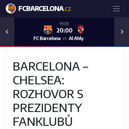
FCBARCELONA
.CZ
19.08.
20:00
Previous
Nex
FC Barcelona
Al Ahly
vs
BARCELONA –
CHELSEA:
ROZHOVOR S
PREZIDENTY
FANKLUBŮ