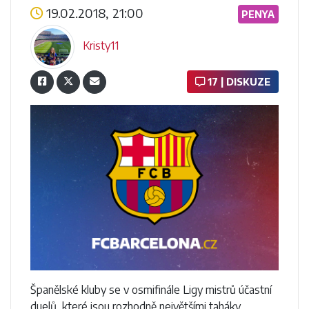
19.02.2018, 21:00
PENYA
Kristy11
17 | DISKUZE
Španělské kluby se v osmifinále Ligy mistrů účastní
duelů, které jsou rozhodně největšími taháky.