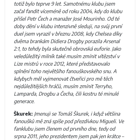
totiž bylo teprve 9 let. Samotnému klubu jsem
začal fandit víceméně od roku 2004, kdy do klubu
přišel Petr Čech a manažer José Mourinho. Od té
doby dění v klubu intenzivně sleduji, na svůj první
duel jsem vyrazil v březnu 2008, kdy Chelsea díky
dvěma brankám Didiera Drogby porazila Arsenal
2:1, to tehdy byla skutečně obrovská euforie. Jako
veledůležitý milník také musím zmínit vítězství v
Lize mistrů v roce 2012, které představovalo
splnění toho největšího fanouškovského snu. A
kdybych měl vyjmenovat čtveřici pro mě těch
nejdůležitějších hráčů, musím zmínit Terryho,
Lamparda, Drogbu a Čecha, čili kostru té minulé
generace.
Škurek:
Jmenuji se Tomáš Škurek, i když většina
fanoušků mě zná spíše pod přezdívkou Migueli. Ve
fanklubu jsem členem od prvního dne, tedy od
srpna 2011, jeho prezidentem jsem pak jen krátce –