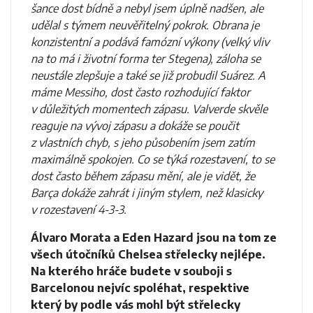
šance dost bídně a nebyl jsem úplně nadšen, ale
udělal s týmem neuvěřitelný pokrok. Obrana je
konzistentní a podává famózní výkony (velký vliv
na to má i životní forma ter Stegena), záloha se
neustále zlepšuje a také se již probudil Suárez. A
máme Messiho, dost často rozhodující faktor
v důležitých momentech zápasu. Valverde skvěle
reaguje na vývoj zápasu a dokáže se poučit
z vlastních chyb, s jeho působením jsem zatím
maximálně spokojen. Co se týká rozestavení, to se
dost často během zápasu mění, ale je vidět, že
Barça dokáže zahrát i jiným stylem, než klasicky
v rozestavení 4-3-3.
Álvaro Morata a Eden Hazard jsou na tom ze
všech útočníků Chelsea střelecky nejlépe.
Na kterého hráče budete v souboji s
Barcelonou nejvíc spoléhat, respektive
který by podle vás mohl být střelecky