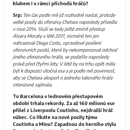
klubem i v rámci příchodů hráčů?
Srp
:
Ten čas podle mě již rozhodně nastal, protože
velké posily do ofenzivy Chelsea naposledy přivedla
v roce 2014. Sluší se tedy ještě zmínit přestup
Alvara Moraty v létě 2017, nicméně ten jen
nahrazoval Diega Costu, opravdové posílení
ofenzivních postů, které by nekompenzoval odchod
jiného ofenzivního hráče, se podařilo naposledy
právě před čtyřmi lety. V létě by na trhu opět měla
být k dispozici útočná esa a je podle mě povinnost,
aby se Chelsea alespoň o jednoho takového hráče
intenzivně zajímala.
To Barcelona v lednovém přestupovém
období trhala rekordy. Za až 160 milionů eur
přišel z Liverpoolu Coutinho, nejdražší hráč
vůbec. Co říkáte na nové posily týmu
Coutinha a Minu? Zapadnou do herního stylu