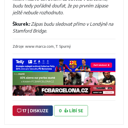
budu tedy pořádně doufat, že po prvním zápase
ještě nebude rozhodnuto.
Škurek
:
Zápas budu sledovat přímo v Londýně na
Stamford Bridge.
Zdroje: www.marca.com, T. Spurný
17 | DISKUZE
0
👍
LÍBÍ SE