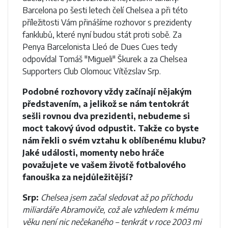
Barcelona po šesti letech čelí Chelsea a při této
příležitosti Vám přinášíme rozhovor s prezidenty
fanklubů, které nyní budou stát proti sobě. Za
Penya Barcelonista Lleó de Dues Cues tedy
odpovídal Tomáš "Migueli" Škurek a za Chelsea
Supporters Club Olomouc Vítězslav Srp.
Podobné rozhovory vždy začínají nějakým
představením, a jelikož se nám tentokrát
sešli rovnou dva prezidenti, nebudeme si
moct takový úvod odpustit. Takže co byste
nám řekli o svém vztahu k oblíbenému klubu?
Jaké události, momenty nebo hráče
považujete ve vašem životě fotbalového
fanouška za nejdůležitější?
Srp:
Chelsea jsem začal sledovat až po příchodu
miliardáře Abramoviče, což ale vzhledem k mému
věku není nic nečekaného – tenkrát v roce 2003 mi