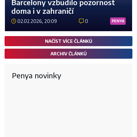
Barcelony vzbudilo pozornost
doma i v zahraničí
02.02.2026, 20:09
0
PENYA
Číst 
NAČÍST VÍCE ČLÁNKŮ
ARCHIV ČLÁNKŮ
Penya novinky