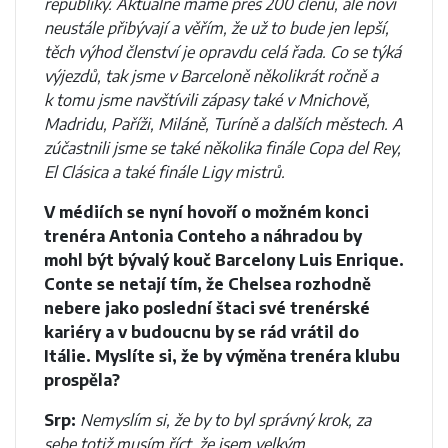
republiky. Aktuálně máme přes 200 členů, ale noví
neustále přibývají a věřím, že už to bude jen lepší,
těch výhod členství je opravdu celá řada. Co se týká
výjezdů, tak jsme v Barceloně několikrát ročně a
k tomu jsme navštívili zápasy také v Mnichově,
Madridu, Paříži, Miláně, Turíně a dalších městech. A
zúčastnili jsme se také několika finále Copa del Rey,
El Clásica a také finále Ligy mistrů.
V médiích se nyní hovoří o možném konci
trenéra Antonia Conteho a náhradou by
mohl být bývalý kouč Barcelony Luis Enrique.
Conte se netají tím, že Chelsea rozhodně
nebere jako poslední štaci své trenérské
kariéry a v budoucnu by se rád vrátil do
Itálie. Myslíte si, že by výměna trenéra klubu
prospěla?
Srp:
Nemyslím si, že by to byl správný krok, za
sebe totiž musím říct, že jsem velkým