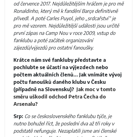
od července 2017. Nejdůležitějším hráčem je pro mě
Ronaldinho, který mě k fandění Barçe definitivně
přivedl. A poté Carles Puyol, jeho „srdcařství“ je
pro mě vzorem. Nejdůležitější události jsou určitě
první zápas na Camp Nou v roce 2009, vstup do
fanklubu a poté začátek organizování
zájezdů/výjezdů pro ostatní fanoušky.
Krátce nám své fankluby představte a
pochlubte se účastí na výjezdech nebo
počtem aktuálních členů... Jak vnímáte vývoj
počtu fanoušků daného klubu v Česku
(případně na Slovensku)?
Jak moc v tomto
směru uškodil odchod Petra Čecha do
Arsenalu?
Srp:
Co se československého fanklubu týče, je
nutno bohužel říct, že poslední dva až tři roky v
podstatě nefunguje. Nezaplatili jsme ani členské