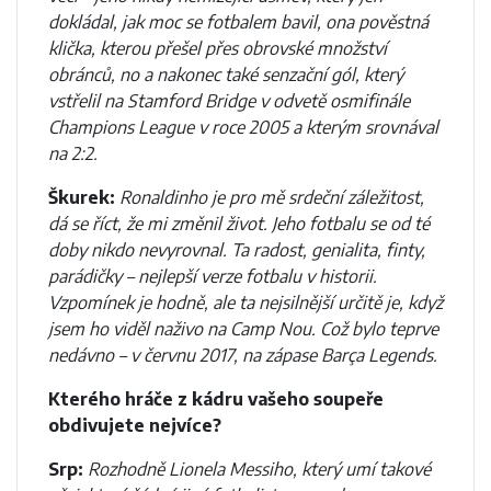
dokládal, jak moc se fotbalem bavil, ona pověstná
klička, kterou přešel přes obrovské množství
obránců, no a nakonec také senzační gól, který
vstřelil na Stamford Bridge v odvetě osmifinále
Champions League v roce 2005 a kterým srovnával
na 2:2.
Škurek:
Ronaldinho je pro mě srdeční záležitost,
dá se říct, že mi změnil život. Jeho fotbalu se od té
doby nikdo nevyrovnal. Ta radost, genialita, finty,
parádičky – nejlepší verze fotbalu v historii.
Vzpomínek je hodně, ale ta nejsilnější určitě je, když
jsem ho viděl naživo na Camp Nou. Což bylo teprve
nedávno – v červnu 2017, na zápase Barça Legends.
Kterého hráče z kádru vašeho soupeře
obdivujete nejvíce?
Srp:
Rozhodně Lionela Messiho, který umí takové