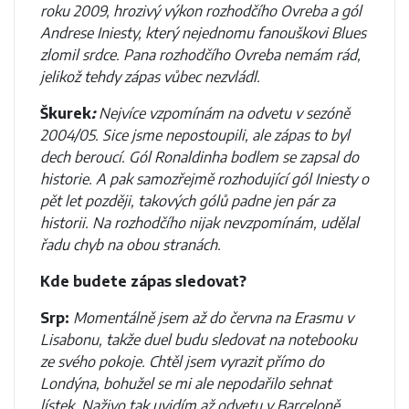
roku 2009, hrozivý výkon rozhodčího Ovreba a gól
Andrese Iniesty, který nejednomu fanouškovi Blues
zlomil srdce. Pana rozhodčího Ovreba nemám rád,
jelikož tehdy zápas vůbec nezvládl.
Škurek
:
Nejvíce vzpomínám na odvetu v sezóně
2004/05. Sice jsme nepostoupili, ale zápas to byl
dech beroucí. Gól Ronaldinha bodlem se zapsal do
historie. A pak samozřejmě rozhodující gól Iniesty o
pět let později, takových gólů padne jen pár za
historii. Na rozhodčího nijak nevzpomínám, udělal
řadu chyb na obou stranách.
Kde budete zápas sledovat?
Srp:
Momentálně jsem až do června na Erasmu v
Lisabonu, takže duel budu sledovat na notebooku
ze svého pokoje. Chtěl jsem vyrazit přímo do
Londýna, bohužel se mi ale nepodařilo sehnat
lístek. Naživo tak uvidím až odvetu v Barceloně,