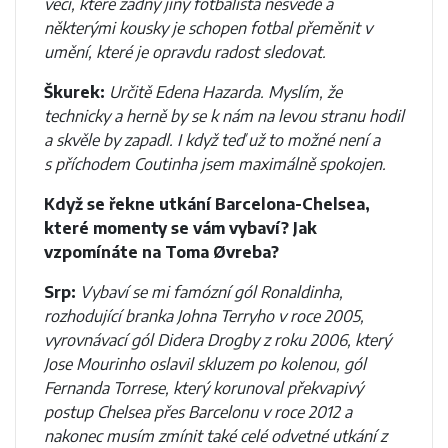
věci, které žádný jiný fotbalista nesvede a
některými kousky je schopen fotbal přeměnit v
umění, které je opravdu radost sledovat.
Škurek:
Určitě Edena Hazarda. Myslím, že
technicky a herně by se k nám na levou stranu hodil
a skvěle by zapadl. I když teď už to možné není a
s příchodem Coutinha jsem maximálně spokojen.
Když se řekne utkání Barcelona-Chelsea,
které momenty se vám vybaví? Jak
vzpomínáte na Toma Øvreba?
Srp:
Vybaví se mi famózní gól Ronaldinha,
rozhodující branka Johna Terryho v roce 2005,
vyrovnávací gól Didera Drogby z roku 2006, který
Jose Mourinho oslavil skluzem po kolenou, gól
Fernanda Torrese, který korunoval překvapivý
postup Chelsea přes Barcelonu v roce 2012 a
nakonec musím zmínit také celé odvetné utkání z