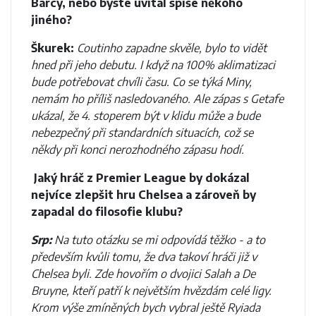
Barcy, nebo byste uvítal spíše někoho
jiného?
Škurek:
Coutinho zapadne skvěle, bylo to vidět
hned při jeho debutu. I když na 100% aklimatizaci
bude potřebovat chvíli času. Co se týká Miny,
nemám ho příliš nasledovaného. Ale zápas s Getafe
ukázal, že 4. stoperem být v klidu může a bude
nebezpečný při standardních situacích, což se
někdy při konci nerozhodného zápasu hodí.
Jaký hráč z Premier League by dokázal
nejvíce zlepšit hru Chelsea a zároveň by
zapadal do filosofie klubu?
Srp:
Na tuto otázku se mi odpovídá těžko - a to
především kvůli tomu, že dva takoví hráči již v
Chelsea byli. Zde hovořím o dvojici Salah a De
Bruyne, kteří patří k největším hvězdám celé ligy.
Krom výše zmíněných bych vybral ještě Ryiada