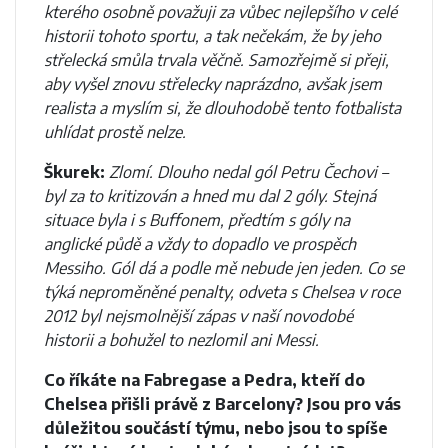
kterého osobně považuji za vůbec nejlepšího v celé
historii tohoto sportu, a tak nečekám, že by jeho
střelecká smůla trvala věčně. Samozřejmě si přeji,
aby vyšel znovu střelecky naprázdno, avšak jsem
realista a myslím si, že dlouhodobě tento fotbalista
uhlídat prostě nelze.
Škurek:
Zlomí. Dlouho nedal gól Petru Čechovi –
byl za to kritizován a hned mu dal 2 góly. Stejná
situace byla i s Buffonem, předtím s góly na
anglické půdě a vždy to dopadlo ve prospěch
Messiho. Gól dá a podle mě nebude jen jeden. Co se
týká neproměněné penalty, odveta s Chelsea v roce
2012 byl nejsmolnější zápas v naší novodobé
historii a bohužel to nezlomil ani Messi.
Co říkáte na Fabregase a Pedra, kteří do
Chelsea přišli právě z Barcelony?
Jsou pro vás
důležitou součástí týmu, nebo jsou to spíše