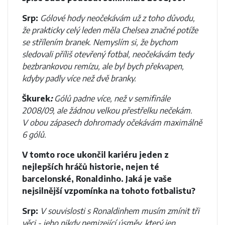
Srp:
Gólové hody neočekávám už z toho důvodu,
že prakticky celý leden měla Chelsea značné potíže
se střílením branek. Nemyslím si, že bychom
sledovali příliš otevřený fotbal, neočekávám tedy
bezbrankovou remízu, ale byl bych překvapen,
kdyby padly více než dvě branky.
Škurek
:
Gólů padne více, než v semifinále
2008/09, ale žádnou velkou přestřelku nečekám.
V obou zápasech dohromady očekávám maximálně
6 gólů.
V tomto roce ukončil kariéru jeden z
nejlepších hráčů historie, nejen té
barcelonské, Ronaldinho. Jaká je vaše
nejsilnější vzpomínka na tohoto fotbalistu?
Srp:
V souvislosti s Ronaldinhem musím zmínit tři
věci - jeho nikdy nemizející úsměv, který jen