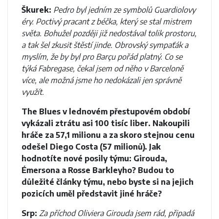
Škurek:
Pedro byl jedním ze symbolů Guardiolovy
éry. Poctivý pracant z béčka, který se stal mistrem
světa. Bohužel později již nedostával tolik prostoru,
a tak šel zkusit štěstí jinde. Obrovský sympaťák a
myslím, že by byl pro Barçu pořád platný. Co se
týká Fabregase, čekal jsem od něho v Barceloně
více, ale možná jsme ho nedokázali jen správně
využít.
The Blues v lednovém přestupovém období
vykázali ztrátu asi 100 tisíc liber. Nakoupili
hráče za 57,1 milionu a za skoro stejnou cenu
odešel Diego Costa (57 milionů). Jak
hodnotíte nové posily týmu: Girouda,
Émersona a Rosse Barkleyho? Budou to
důležité články týmu, nebo byste si na jejich
pozicích uměl představit jiné hráče?
Srp:
Za příchod Oliviera Girouda jsem rád, připadá