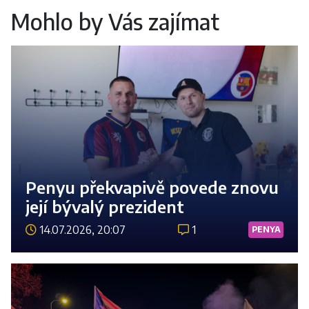
Mohlo by Vás zajímat
Penyu překvapivě povede znovu
její bývalý prezident
14.07.2026, 20:07
1
PENYA
Číst 