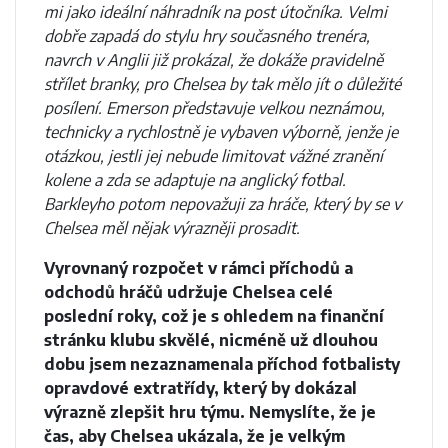
mi jako ideální náhradník na post útočníka. Velmi
dobře zapadá do stylu hry současného trenéra,
navrch v Anglii již prokázal, že dokáže pravidelně
střílet branky, pro Chelsea by tak mělo jít o důležité
posílení. Emerson představuje velkou neznámou,
technicky a rychlostně je vybaven výborně, jenže je
otázkou, jestli jej nebude limitovat vážné zranění
kolene a zda se adaptuje na anglický fotbal.
Barkleyho potom nepovažuji za hráče, který by se v
Chelsea měl nějak výrazněji prosadit.
Vyrovnaný rozpočet v rámci příchodů a
odchodů hráčů udržuje Chelsea celé
poslední roky, což je s ohledem na finanční
stránku klubu skvělé, nicméně už dlouhou
dobu jsem nezaznamenala příchod fotbalisty
opravdové extratřídy, který by dokázal
výrazně zlepšit hru týmu. Nemyslíte, že je
čas, aby Chelsea ukázala, že je velkým