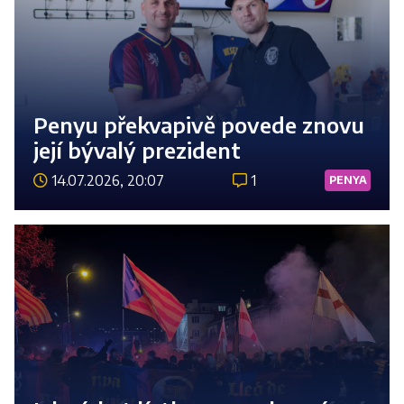
Penyu překvapivě povede znovu
její bývalý prezident
14.07.2026, 20:07
1
PENYA
Číst 