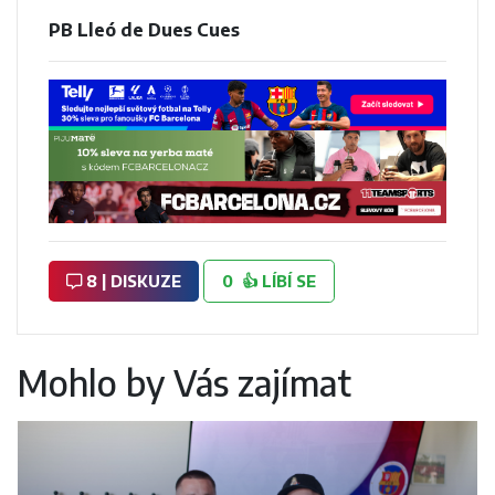
PB Lleó de Dues Cues
8 | DISKUZE
0
👍
LÍBÍ SE
Mohlo by Vás zajímat