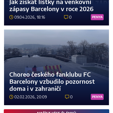
Jak získat lístky na venkovní
zápasy Barcelony v roce 2026
09.04.2026, 18:16
0
PENYA
Číst 
Choreo českého fanklubu FC
Barcelony vzbudilo pozornost
doma i v zahraničí
02.02.2026, 20:09
0
PENYA
Číst 