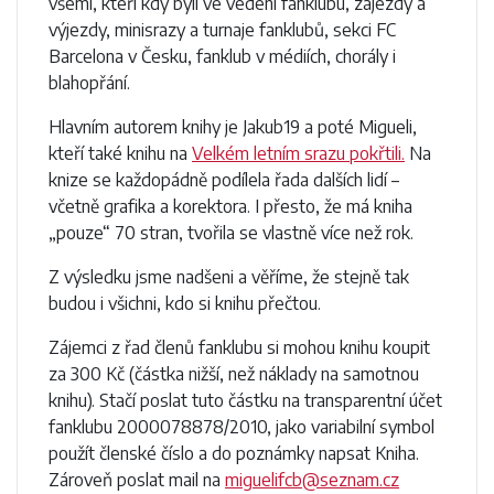
všemi, kteří kdy byli ve vedení fanklubu, zájezdy a
výjezdy, minisrazy a turnaje fanklubů, sekci FC
Barcelona v Česku, fanklub v médiích, chorály i
blahopřání.
Hlavním autorem knihy je Jakub19 a poté Migueli,
kteří také knihu na
Velkém letním srazu pokřtili.
Na
knize se každopádně podílela řada dalších lidí –
včetně grafika a korektora. I přesto, že má kniha
„pouze“ 70 stran, tvořila se vlastně více než rok.
Z výsledku jsme nadšeni a věříme, že stejně tak
budou i všichni, kdo si knihu přečtou.
Zájemci z řad členů fanklubu si mohou knihu koupit
za 300 Kč (částka nižší, než náklady na samotnou
knihu). Stačí poslat tuto částku na transparentní účet
fanklubu 2000078878/2010, jako variabilní symbol
použít členské číslo a do poznámky napsat Kniha.
Zároveň poslat mail na
miguelifcb@seznam.cz