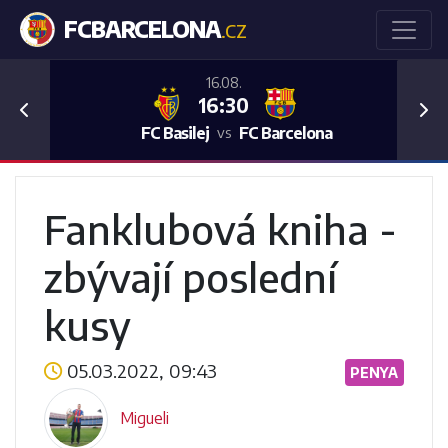
FCBARCELONA
.CZ
16.08.
16:30
Previous
Nex
FC Basilej
FC Barcelona
vs
Fanklubová kniha -
zbývají poslední
kusy
05.03.2022, 09:43
PENYA
Migueli