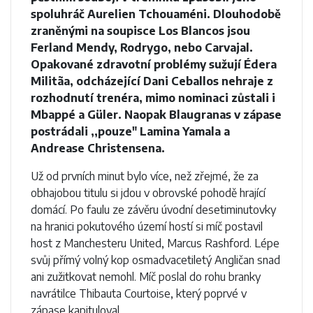
spoluhráč Aurelien Tchouaméni. Dlouhodobě
zraněnými na soupisce Los Blancos jsou
Ferland Mendy, Rodrygo, nebo Carvajal.
Opakované zdravotní problémy sužují Édera
Militãa, odcházející Dani Ceballos nehraje z
rozhodnutí trenéra, mimo nominaci zůstali i
Mbappé a Güler. Naopak Blaugranas v zápase
postrádali ,,pouze" Lamina Yamala a
Andrease Christensena.
Už od prvních minut bylo více, než zřejmé, že za
obhajobou titulu si jdou v obrovské pohodě hrající
domácí. Po faulu ze závěru úvodní desetiminutovky
na hranici pokutového území hostí si míč postavil
host z Manchesteru United, Marcus Rashford. Lépe
svůj přímý volný kop osmadvacetiletý Angličan snad
ani zužitkovat nemohl. Míč poslal do rohu branky
navrátilce Thibauta Courtoise, který poprvé v
zápase kapituloval.