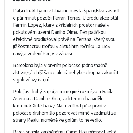
Další direkt týmu z hlavního města Španělska zasadil
o pár minut později Ferran Torres. U zrodu akce stál
Fermín López, který z křídelních prostor našel v
pokutovém území Daniho Olma. Ten patičkou
efektivně prodlužoval právě na Ferrana, který svou
již šestnáctou trefou v aktuálním ročníku La Ligy
navýšil vedení Barçy v zápase.
Barcelona byla v prvním poločase jednoznačně
aktivnější, další šance ale již nebyla schopna zakončit
v gólové vyústění.
Poločas druhý započal mimo jiné rozmíškou Raúla
Asencia a Daniho Olma, za kterou oba viděli
kartonek žluté barvy. Na rozdíl od půle první v
poločase druhém šlo pozorovat mírné vzedmutí ze
strany Realu, nicméně ke gólům to nevedlo.
Barça snažila zaplněnému Camp Nou připravit ještě