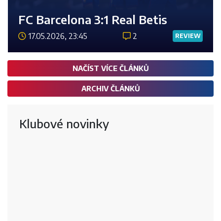
FC Barcelona 3:1 Real Betis
17.05.2026, 23:45
2
REVIEW
Číst 
NAČÍST VÍCE ČLÁNKŮ
ARCHIV ČLÁNKŮ
Klubové novinky