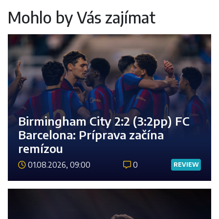
Mohlo by Vás zajímat
Birmingham City 2:2 (3:2pp) FC
Barcelona: Príprava začína
remízou
01.08.2026, 09:00
0
REVIEW
Číst 