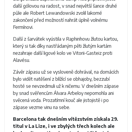
další gólovou na radost, v snad největší šance druhé
půle ale Robert Lewandowski zvolil lakomé
zakončení před možností nahrát úplně volnému
Fermínovi.
Další z šarvátek vyústila v Raphinhovu žlutou kartou,
který si tak díky nastřádaným pěti žlutým kartám
nezahraje další ligové kolo ve Vitorii-Gasteiz proti
Alavésu.
Závěr zápasu už se vysloveně dohrával, na domácích
bylo vidět natěšení z blížící se obhajoby, bezzubí
hosté se nevzedmuli už k ničemu. V dnešním zápase
by snad svěřencům Álvara Arbeloy nepomohla ani
svěcená voda. Prozatímní kouč ale jistojistě i po
zápase vezme vinu na sebe.
Barcelona tak dnešním vítězstvím získala 29.
titul v La Lize, i ve zbylých třech kolech ale