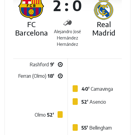
2 : 0
FC
Real
Barcelona
Madrid
Alejandro José
Hernández
Hernández
Rashford
9'
Ferran (Olmo)
18'
40'
Camavinga
52'
Asencio
Olmo
52'
55'
Bellingham