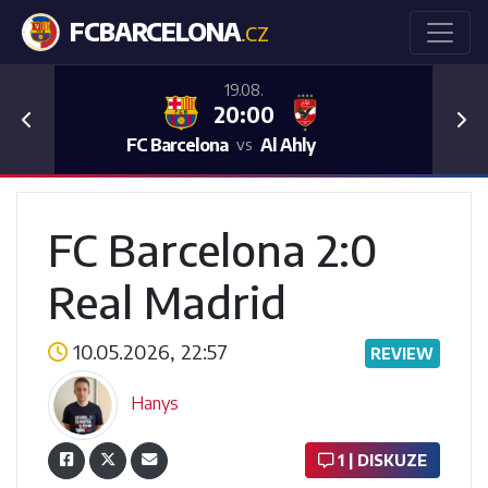
FCBARCELONA
.CZ
19.08.
20:00
Previous
Nex
FC Barcelona
Al Ahly
vs
FC Barcelona 2:0
Real Madrid
10.05.2026, 22:57
REVIEW
Hanys
1 | DISKUZE