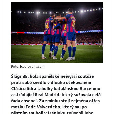
Foto: fcbarcelona.com
Šlágr 35. kola španělské nejvyšší soutěže
proti sobě svedlo v dlouho očekávaném
Clásicu lídra tabulky katalánskou Barcelonu
a strádající Real Madrid, který sužovala celá
řada absencí. Za zmínku stojí zejména otřes
mozku Fede Valverdeho, který mu po
pěstním souboji v tréninku
způsobil jeho