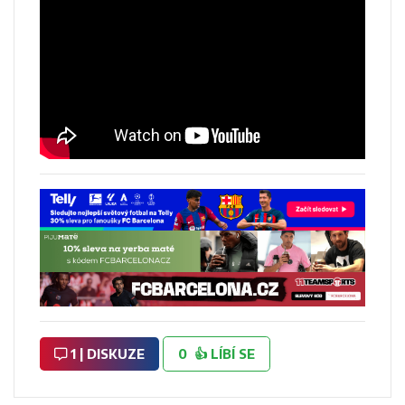
1 | DISKUZE
0
👍
LÍBÍ SE