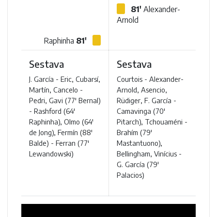
81'
Alexander-
Arnold
Raphinha
81'
Sestava
Sestava
J. García - Eric, Cubarsí,
Courtois - Alexander-
Martín, Cancelo -
Arnold, Asencio,
Pedri, Gavi (77' Bernal)
Rüdiger, F. García -
- Rashford (64'
Camavinga (70'
Raphinha), Olmo (64'
Pitarch), Tchouaméni -
de Jong), Fermín (88'
Brahím (79'
Balde) - Ferran (77'
Mastantuono),
Lewandowski)
Bellingham, Vinícius -
G. García (79'
Palacios)