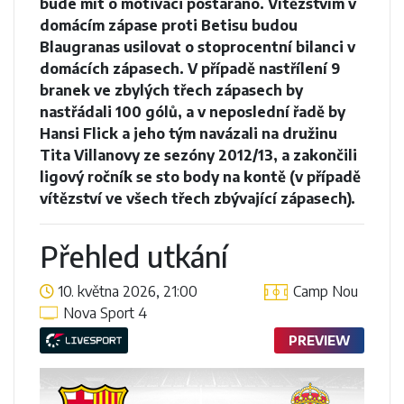
bude mít o motivaci postaráno. Vítězstvím v
domácím zápase proti Betisu budou
Blaugranas usilovat o stoprocentní bilanci v
domácích zápasech. V případě nastřílení 9
branek ve zbylých třech zápasech by
nastřádali 100 gólů, a v neposlední řadě by
Hansi Flick a jeho tým navázali na družinu
Tita Villanovy ze sezóny 2012/13, a zakončili
ligový ročník se sto body na kontě (v případě
vítězství ve všech třech zbývající zápasech).
Přehled utkání
10. května 2026, 21:00
Camp Nou
Nova Sport 4
PREVIEW