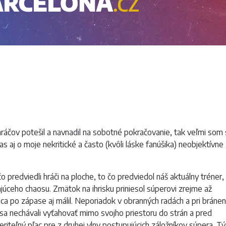
áčov potešil a navnadil na sobotné pokračovanie, tak veľmi som 
as aj o moje nekritické a často (kvôli láske fanúšika) neobjektívne
predviedli hráči na ploche, to čo predviedol náš aktuálny tréner,
ajúceho chaosu. Zmätok na ihrisku priniesol súperovi zrejme až
a po zápase aj málil. Neporiadok v obranných radách a pri bránen
i sa nechávali vyťahovať mimo svojho priestoru do strán a pred
iteľný pľac pre z druhej vlny postupujúcich záložníkov súpera. T