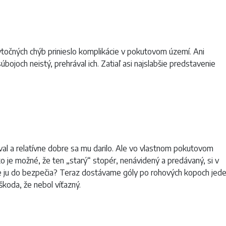
očných chýb prinieslo komplikácie v pokutovom území. Ani
ojoch neistý, prehrával ich. Zatiaľ asi najslabšie predstavenie
oval a relatívne dobre sa mu darilo. Ale vo vlastnom pokutovom
je možné, že ten „starý“ stopér, nenávidený a predávaný, si v
ace ju do bezpečia? Teraz dostávame góly po rohových kopoch jed
koda, že nebol víťazný.