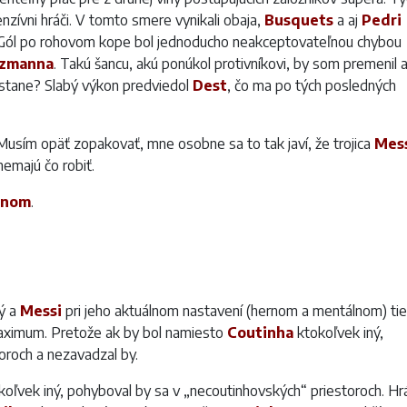
nzívni hráči. V tomto smere vynikali obaja,
Busquets
a aj
Pedri
Gól po rohovom kope bol jednoducho neakceptovateľnou chybou
ezmanna
. Takú šancu, akú ponúkol protivníkovi, by som premenil a
o stane? Slabý výkon predviedol
Dest
, čo ma po tých posledných
Musím opäť zopakovať, mne osobne sa to tak javí, že trojica
Mes
nemajú čo robiť.
nnom
.
ý a
Messi
pri jeho aktuálnom nastavení (hernom a mentálnom) tie
maximum. Pretože ak by bol namiesto
Coutinha
ktokoľvek iný,
oroch a nezavadzal by.
koľvek iný, pohyboval by sa v „necoutinhovských“ priestoroch. Hr