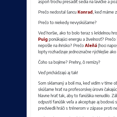
aspoň trochu presadiť sedia na lavičke a poz
Prečo nedostal šancu
Konrad
, keď máme 
Prečo to niekedy nevyskúšame?
Veď horšie, ako to bolo teraz s krídelnou h
Puig
ponúkajúci energiu a živelnosť? Prečo
nepošle na ihrisko? Prečo
Aleñá
(hoci napos
lopty rozhadzuje jednoznačne rýchlejšie ako
Čoho sa bojíme? Prehry, či remízy?
Veď prichádzajú aj tak!
Som sklamaný a bolí ma, keď vidím v tíme obr
skúšame hrať na profesorskej úrovni čakajú
hlavne hrať tak, aby to fanúšika nenudilo. Z
odpustí fanúšik veľa a akceptuje aj bodovú 
predviedli hráči s trénerom v zápase proti 