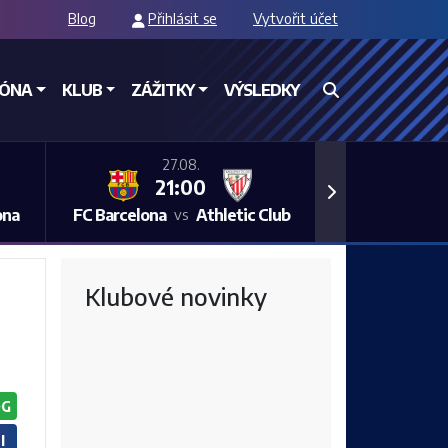
Blog
Přihlásit se
Vytvořit účet
ZÓNA
KLUB
ZÁŽITKY
VÝSLEDKY
27.08.
21:00
Next
ona
FC Barcelona
Athletic Club
vs
Klubové novinky
OG
I