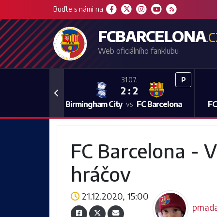
Buďte s námi na
FCBARCELONA
.
Web oficiálního fanklubu
P
31.07.
2 : 2
Previous
Birmingham City
FC Barcelona
FC
vs
FC Barcelona - V
hráčov
21.12.2020, 15:00
pmada