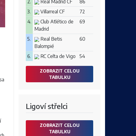
2.
Real Madrid CF
86
3.
Villarreal CF
72
4.
Club Atlético de
69
Madrid
5.
Real Betis
60
Balompié
6.
RC Celta de Vigo
54
ZOBRAZIT CELOU
TABULKU
sa
Ligoví střelci
í
ZOBRAZIT CELOU
TABULKU
ých