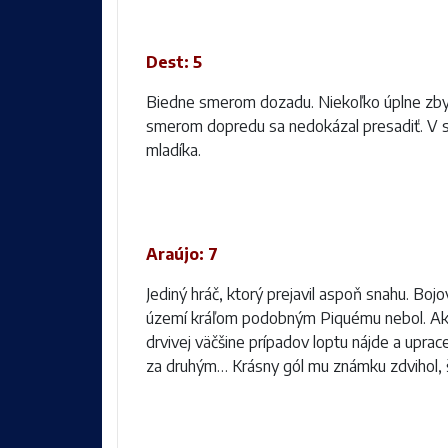
Dest: 5
Biedne smerom dozadu. Niekoľko úplne zbyt
smerom dopredu sa nedokázal presadiť. V súb
mladíka.
Araújo: 7
Jediný hráč, ktorý prejavil aspoň snahu. Boj
území kráľom podobným Piquému nebol. Ako 
drvivej väčšine prípadov loptu nájde a upr
za druhým… Krásny gól mu známku zdvihol, š