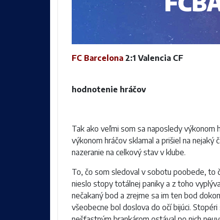
FC Barcelona
2:1 Valencia CF
hodnotenie hráčov
Tak ako veľmi som sa naposledy výkonom hr
výkonom hráčov sklamal a prišiel na nejaký č
nazeranie na celkový stav v klube.
To, čo som sledoval v sobotu poobede, to čo 
nieslo stopy totálnej paniky a z toho vyplýv
nečakaný bod a zrejme sa im ten bod dokonc
všeobecne bol doslova do očí bijúci. Stopér
nešťastným brankárom ostával po nich neuver