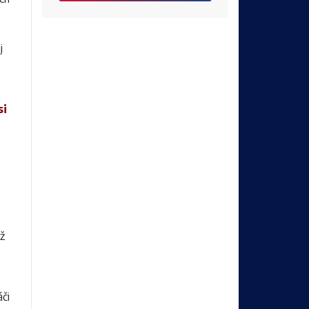
j
si
ž
áči