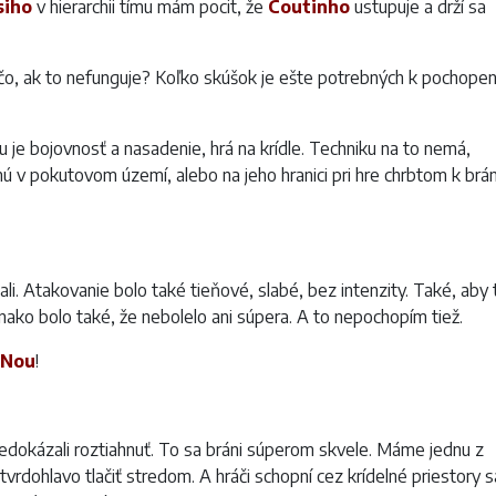
siho
v hierarchii tímu mám pocit, že
Coutinho
ustupuje a drží sa
ačo, ak to nefunguje? Koľko skúšok je ešte potrebných k pochopen
 je bojovnosť a nasadenie, hrá na krídle. Techniku na to nemá,
ľnú v pokutovom území, alebo na jeho hranici pri hre chrbtom k brá
li. Atakovanie bolo také tieňové, slabé, bez intenzity. Také, aby 
nako bolo také, že nebolelo ani súpera. A to nepochopím tiež.
 Nou
!
edokázali roztiahnuť. To sa bráni súperom skvele. Máme jednu z
vrdohlavo tlačiť stredom. A hráči schopní cez krídelné priestory s