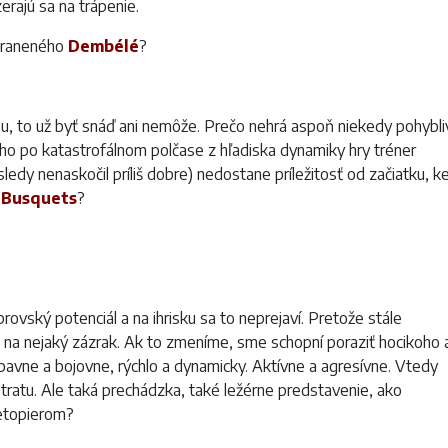
erajú sa na trápenie.
zraneného
Dembélé
?
rou, to už byť snáď ani nemôže. Prečo nehrá aspoň niekedy pohybli
 ho po katastrofálnom polčase z hľadiska dynamiky hry tréner
ledy nenaskočil príliš dobre) nedostane príležitosť od začiatku, k
Busquets
?
ovský potenciál a na ihrisku sa to neprejaví. Pretože stále
c na nejaký zázrak. Ak to zmeníme, sme schopní poraziť hocikoho 
ábavne a bojovne, rýchlo a dynamicky. Aktívne a agresívne. Vtedy
stratu. Ale taká prechádzka, také ležérne predstavenie, ako
netopierom?