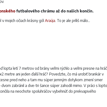
ov.
onského
futbalového chrámu až do našich končín.
v mojich očiach krásny gól
Araúja
. To je ale príliš málo...
eď lopta letí 7 metrov od brány veľmi rýchlo a veľmi presne na hrá
x2 metre ani jeden ďalší hráč? Povedzte, čo má urobiť brankár v
emi tesne pred neho a tam mu súper jemným dotykom zmení smer
dvom zabránil a dve-tri šance súper zahodil mimo. V práci s lopt
končila na neochote spoluhráčov vybehnúť do prekvapivého