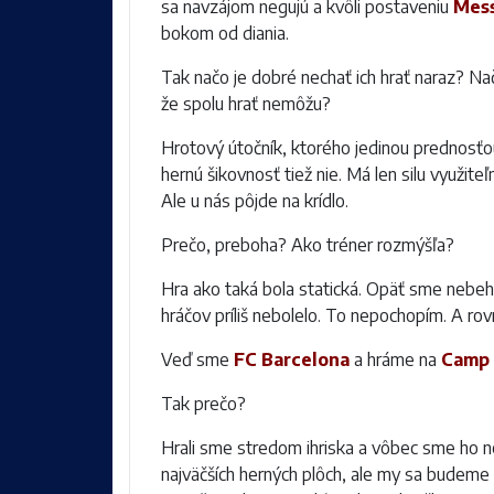
sa navzájom negujú a kvôli postaveniu
Mes
bokom od diania.
Tak načo je dobré nechať ich hrať naraz? N
že spolu hrať nemôžu?
Hrotový útočník, ktorého jedinou prednosťou
hernú šikovnosť tiež nie. Má len silu využite
Ale u nás pôjde na krídlo.
Prečo, preboha? Ako tréner rozmýšľa?
Hra ako taká bola statická. Opäť sme nebeha
hráčov príliš nebolelo. To nepochopím. A rov
Veď sme
FC Barcelona
a hráme na
Camp
Tak prečo?
Hrali sme stredom ihriska a vôbec sme ho n
najväčších herných plôch, ale my sa budeme t