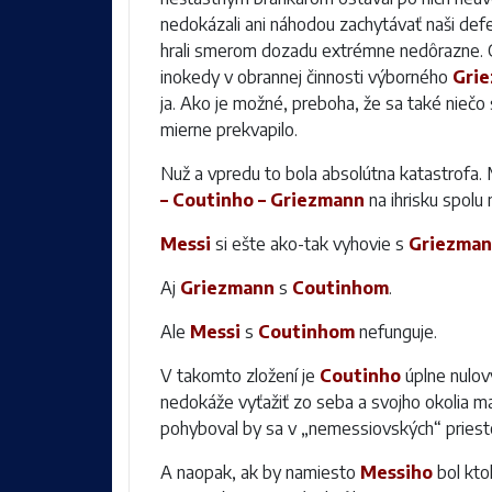
nedokázali ani náhodou zachytávať naši defe
hrali smerom dozadu extrémne nedôrazne. 
inokedy v obrannej činnosti výborného
Gri
ja. Ako je možné, preboha, že sa také nieč
mierne prekvapilo.
Nuž a vpredu to bola absolútna katastrofa. 
– Coutinho – Griezmann
na ihrisku spolu 
Messi
si ešte ako-tak vyhovie s
Griezma
Aj
Griezmann
s
Coutinhom
.
Ale
Messi
s
Coutinhom
nefunguje.
V takomto zložení je
Coutinho
úplne nulov
nedokáže vyťažiť zo seba a svojho okolia 
pohyboval by sa v „nemessiovských“ priest
A naopak, ak by namiesto
Messiho
bol kto