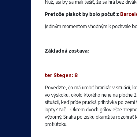
Nuž, asi by sa mali tešiť, že sa hrá bez divák
Pretože piskot by bolo počuť z
Barcel
Jediným momentom vhodným k pochvale bol 
Základná zostava:
ter Stegen: 8
Povedzte, čo má urobiť brankár v situácii, k
vo výskoku, okolo ktorého ne je na ploche 2
situácii, keď príde prudká prihrávka po z
lopty? Nič… Okrem dvoch gólov ešte zrejme 
výborný. Snaha po zisku okamžite rozohrať 
protiútoku.