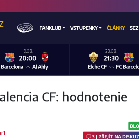
CZ
DOMŮ
FANKLUB
VSTUPENKY
ČLÁNKY
SE
19.08.
23.08.
20:00
21:30
 Barcelona
Al Ahly
Elche CF
FC Barcel
vs
vs
alencia CF: hodnotenie
BL
r1
3 | PŘEJÍT NA DISKUZ