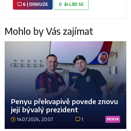
6 | DISKUZE
0
👍
LÍBÍ SE
Mohlo by Vás zajímat
Penyu překvapivě povede znovu
její bývalý prezident
14.07.2026, 20:07
1
PENYA
Číst 