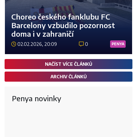
Choreo českého fanklubu FC
Barcelony vzbudilo pozornost
doma i v zahraničí
02.02.2026, 20:09
0
PENYA
Číst 
NAČÍST VÍCE ČLÁNKŮ
ARCHIV ČLÁNKŮ
Penya novinky