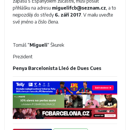
zápasu s Espanyolem zúčastní, musí poslat
přihlášku na adresu
miguelifcb@seznam.cz
, a to
nejpozději do středy
6. září 2017
. V mailu uveďte
své jméno a číslo člena.
Tomáš “
Migueli
“ Škurek
Prezident
Penya Barcelonista Lleó de Dues Cues