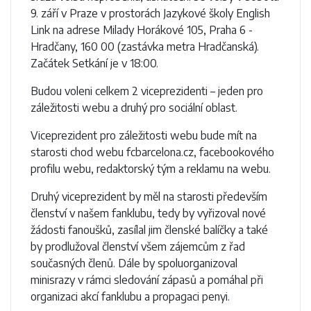
9. září v Praze v prostorách Jazykové školy English
Link na adrese Milady Horákové 105, Praha 6 -
Hradčany, 160 00 (zastávka metra Hradčanská).
Začátek Setkání je v 18:00.
Budou voleni celkem 2 viceprezidenti – jeden pro
záležitosti webu a druhý pro sociální oblast.
Viceprezident pro záležitosti webu bude mít na
starosti chod webu fcbarcelona.cz, facebookového
profilu webu, redaktorský tým a reklamu na webu.
Druhý viceprezident by měl na starosti především
členství v našem fanklubu, tedy by vyřizoval nové
žádosti fanoušků, zasílal jim členské balíčky a také
by prodlužoval členství všem zájemcům z řad
současných členů. Dále by spoluorganizoval
minisrazy v rámci sledování zápasů a pomáhal při
organizaci akcí fanklubu a propagaci penyi.