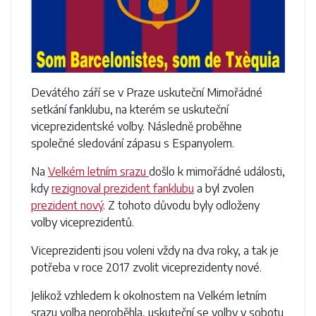
Devátého září se v Praze uskuteční Mimořádné
setkání fanklubu, na kterém se uskuteční
viceprezidentské volby. Následně proběhne
společné sledování zápasu s Espanyolem.
Na
Velkém letním srazu
došlo k mimořádné události,
kdy
rezignoval prezident fanklubu
a byl zvolen
prezident nový
. Z tohoto důvodu byly odloženy
volby viceprezidentů.
Viceprezidenti jsou voleni vždy na dva roky, a tak je
potřeba v roce 2017 zvolit viceprezidenty nové.
Jelikož vzhledem k okolnostem na Velkém letním
srazu volba neproběhla, uskuteční se volby v sobotu