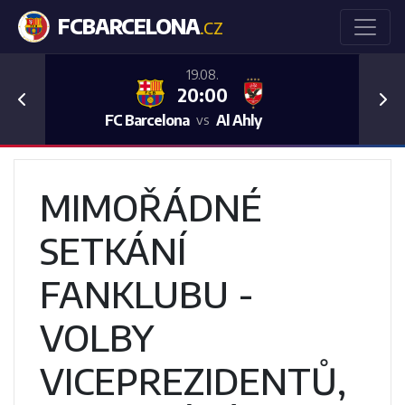
FCBARCELONA
.CZ
19.08.
20:00
Previous
Nex
FC Barcelona
Al Ahly
vs
MIMOŘÁDNÉ
SETKÁNÍ
FANKLUBU -
VOLBY
VICEPREZIDENTŮ,