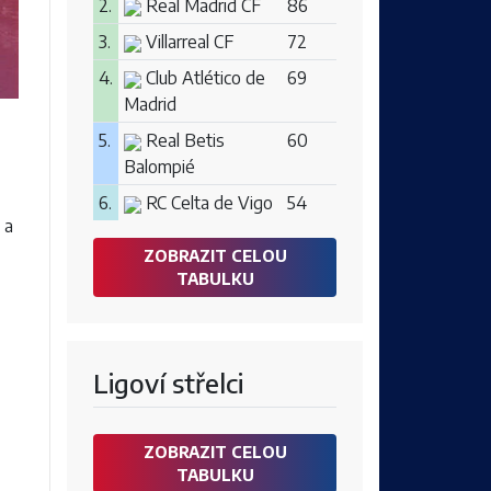
2.
Real Madrid CF
86
3.
Villarreal CF
72
4.
Club Atlético de
69
Madrid
5.
Real Betis
60
Balompié
6.
RC Celta de Vigo
54
 a
ZOBRAZIT CELOU
TABULKU
Ligoví střelci
ZOBRAZIT CELOU
TABULKU