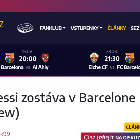
CZ
DOMŮ
FANKLUB
VSTUPENKY
ČLÁNKY
SE
19.08.
23.08.
20:00
21:30
 Barcelona
Al Ahly
Elche CF
FC Barcel
vs
vs
essi zostáva v Barcelone
iew)
ČLÁN
ek99
37 | PŘEJÍT NA DISKUZ