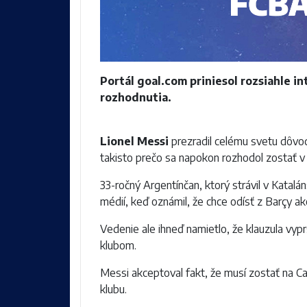
Portál goal.com priniesol rozsiahle i
rozhodnutia.
Lionel Messi
prezradil celému svetu dôvod
takisto prečo sa napokon rozhodol zostať v 
33-ročný Argentínčan, ktorý strávil v Katalá
médií, keď oznámil, že chce odísť z Barçy ak
Vedenie ale ihneď namietlo, že klauzula vypr
klubom.
Messi akceptoval fakt, že musí zostať na 
klubu.