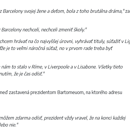
z Barcelony svojej žene a deťom, bola z toho brutálna dráma,"
za
z Barcelony nechceli, nechceli zmeniť školy."
hcem hrávať na čo najvyššej úrovni, vyhrávať tituly, súťažiť v Li
ďže je to veľmi náročná súťaž, no v prvom rade treba byť
a nám to stalo v Ríme, v Liverpoole a v Lisabone. Všetky tieto
utím, že je čas odísť."
a ihneď zastavená prezidentom Bartomeuom, na ktorého adresu
e môžem zdarma odísť, prezident vždy vravel, že na konci každej
ebo nie."