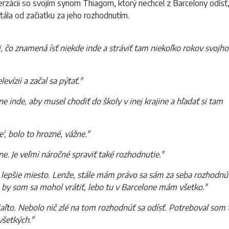
erzácii so svojím synom Thiagom, ktorý nechcel z Barcelony odísť
stála od začiatku za jeho rozhodnutím.
, čo znamená ísť niekde inde a stráviť tam niekoľko rokov svojho
levízii a začal sa pýtať."
e inde, aby musel chodiť do školy v inej krajine a hľadať si tam
', bolo to hrozné, vážne."
ne. Je veľmi náročné spraviť také rozhodnutie."
 lepšie miesto. Lenže, stále mám právo sa sám za seba rozhodnú
 by som sa mohol vrátiť, lebo tu v Barcelone mám všetko."
tiaľto. Nebolo nič zlé na tom rozhodnúť sa odísť. Potreboval som 
všetkých."