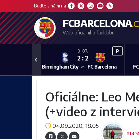
Buďte s námi na
FCBARCELONA
.
Web oficiálního fanklubu
P
31.07.
2 : 2
Previous
Birmingham City
FC Barcelona
FC
vs
Oficiálne: Leo M
(+video z interv
04.09.2020, 18:05
mar