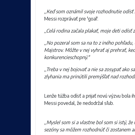
,,Keď som oznámil svoje rozhodnutie odísť 
Messi rozprávať pre 'goal'.
,,Celá rodina začala plakať, moje deti odísť 
,,No pozeral som sa na to z iného pohľadu, c
Majstrov. Môžte v nej vyhrať aj prehrať, ke
konkurencieschopný."
,,Treba v nej bojovať a nie sa zosypať ako s
zlyhania ma prinútili premýšľať nad rozhodn
Lenže túžba odísť a prijať novú výzvu bol
Messi povedal, že nedodržal sľub.
,,Myslel som si a vlastne bol som si istý, ž
sezóny sa môžem rozhodnúť či zostanem al