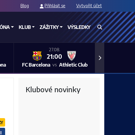
Blog
Přihlásit se
Vytvořit účet
ZÓNA
KLUB
ZÁŽITKY
VÝSLEDKY
27.08.
21:00
Next
ona
FC Barcelona
Athletic Club
vs
Klubové novinky
KY
I