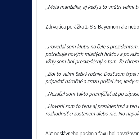
,,Moja manželka, aj keď ju to vnútri veľmi b
Zdrvujúca porážka 2-8 s Bayernom ale nebo
,,Povedal som klubu na čele s prezidentom, 
potrebuje nových mladých hráčov a považov
vždy som bol presvedčený o tom, že chcem 
,,Bol to veľmi ťažký ročník. Dosť som trpel 
pripadať náročné a zrazu prišiel čas, kedy
,,Nezačal som takto premýšľať až po zápas
,,Hovoril som to teda aj prezidentovi a te
rozhodnúť či zostanem alebo nie. No napok
Akt neslávneho poslania faxu bol považovan