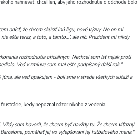
 nikoho nahnevať, chcel len, aby jeho rozhodnutie o odchode bolo
cem odísť, že chcem skúsiť inú ligu, nové výzvy. No on mi
 ešte teraz, a toto, a tamto...', ale nič. Prezident mi nikdy
konania rozhodnutia oficiálnym. Nechcel som ísť nejak proti
nedialo. Veď v zmluve som mal ešte podpísaný ďalší rok."
 júna, ale veď opakujem - boli sme v strede všetkých súťaží a
frustrácie, kedy nepoznal názor nikoho z vedenia.
. Vždy som hovoril, že chcem byť navždy tu. Že chcem víťazný
v Barcelone, pomáhať jej vo vylepšovaní jej futbalového mena."