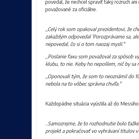
povedal, že nechcel spraviť taký rozruch ani
považované za oficiálne.
,,Celý rok som opakoval prezidentovi, že ch
zakaždým odpovedal 'Porozprávame sa, ale nie
nepovedal, čo si o tom naozaj myslí."
,,Poslanie faxu som považoval za spôsob vy
klubu, to nie. Keby ho nepošlem, nič by sa 
,,Oponovali tým, že som to neoznámil do 10
nebola na to vôbec správna chvíľa."
Každopádne situácia vyústila až do Messiho 
..Samozrejme, že to rozhodnutie bolo ťažké
projekt a pokračovať vo vyhrávaní titulov 