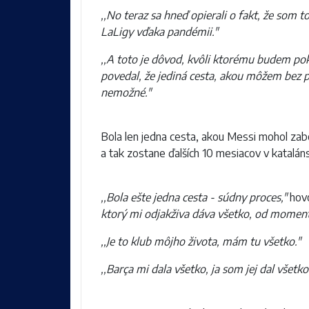
,,No teraz sa hneď opierali o fakt, že som t
LaLigy vďaka pandémii."
,,A toto je dôvod, kvôli ktorému budem po
povedal, že jediná cesta, akou môžem bez pr
nemožné."
Bola len jedna cesta, akou Messi mohol zab
a tak zostane ďalších 10 mesiacov v katalán
,,Bola ešte jedna cesta - súdny proces,"
hovo
ktorý mi odjakživa dáva všetko, od moment
,,Je to klub môjho života, mám tu všetko."
,,Barça mi dala všetko, ja som jej dal všetk