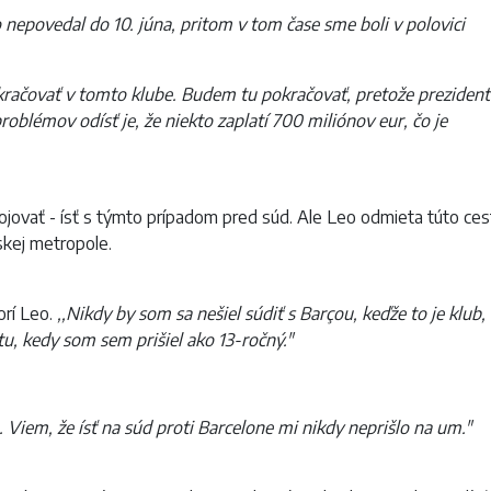
o nepovedal do 10. júna, pritom v tom čase sme boli v polovici
kračovať v tomto klube. Budem tu pokračovať, pretože prezident
oblémov odísť je, že niekto zaplatí 700 miliónov eur, čo je
ojovať - ísť s týmto prípadom pred súd. Ale Leo odmieta túto ces
skej metropole.
rí Leo.
,,Nikdy by som sa nešiel súdiť s Barçou, keďže to je klub,
u, kedy som sem prišiel ako 13-ročný."
o. Viem, že ísť na súd proti Barcelone mi nikdy neprišlo na um."