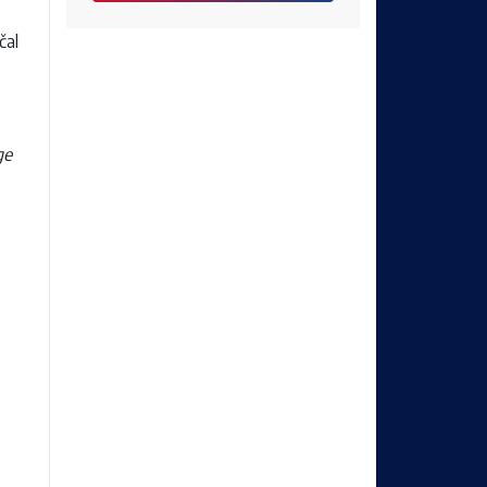
čal
ge