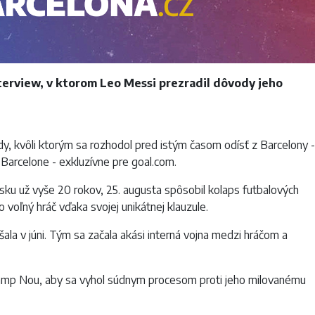
nterview, v ktorom Leo Messi prezradil dôvody jeho
y, kvôli ktorým sa rozhodol pred istým časom odísť z Barcelony -
Barcelone - exkluzívne pre goal.com.
nsku už vyše 20 rokov, 25. augusta spôsobil kolaps futbalových
o voľný hráč vďaka svojej unikátnej klauzule.
šala v júni. Tým sa začala akási interná vojna medzi hráčom a
Camp Nou, aby sa vyhol súdnym procesom proti jeho milovanému