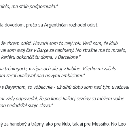
olelo, ma stále podporovala."
la dôvodom, prečo sa Argentínčan rozhodol odísť.
že chcem odísť. Hovoril som to celý rok. Veril som, že klub
al som svoj čas v Barçe za naplnený. No strašne ma to mrzelo,
kariéru dokončiť tu doma, v Barcelone."
na tréningoch, v zápasoch ale aj v kabíne. Všetko mi začalo
 som začal uvažovať nad novými ambíciami."
e s Bayernom, to vôbec nie - už dlhú dobu som nad tým uvažoval
n mi vždy odpovedal, že po konci každej sezóny sa môžem voľne
on nedodržal svoje slovo."
ý za hanebný a trápny, ako pre klub, tak aj pre Messiho. No Leo