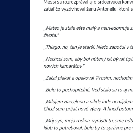
Messi sa rozrozprával aj o srdcervúcej konv
zatiaľ čo vyzdvihoval ženu Antonellu, ktorá 
,,Mateo je stále ešte malý a neuvedomuje si
života."
,,Thiago, no, ten je starší. Niečo započul v te
,,Nechcel som, aby bol nútený ísť bývať úpln
nových kamarátov."
,,Začal plakať a opakoval 'Prosím, nechoďme
,,Bolo to pochopiteľné. Veď stalo sa to aj m
,,Milujem Barcelonu a nikde inde nenájdem
Chcel som prijať nové výzvy. A hneď potom
,,Môj syn, moja rodina, vyrástli tu, sme od
klub to potreboval, bolo by to správne pre 