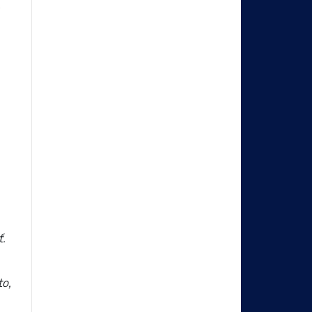
,
ť.
to,