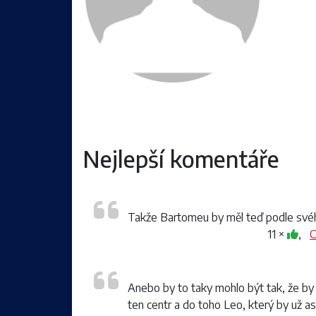
Nejlepší komentáře
Takže Bartomeu by měl teď podle svého 
11 ×
,
O
Anebo by to taky mohlo být tak, že by s
ten centr a do toho Leo, který by už as