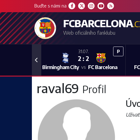
Buďte s námi na
FCBARCELONA
.
Web oficiálního fanklubu
P
31.07.
2 : 2
Previous
Birmingham City
FC Barcelona
FC
vs
raval69
Profil
Úvo
Uživat