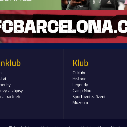
anklub
Klub
ás
O klubu
ství
Historie
upenky
Legendy
ovy a zápisy
Camp Nou
i a partneři
Sportovní zařízení
Muzeum