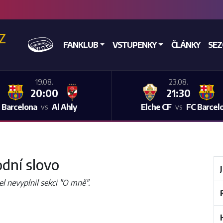
CZ
DOMŮ
FANKLUB
VSTUPENKY
ČLÁNKY
SE
19.08.
23.08.
20:00
21:30
 Barcelona
Al Ahly
Elche CF
FC Barcel
vs
vs
dní slovo
el nevyplnil sekci "O mně".