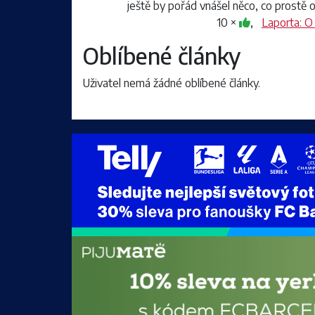
ještě by pořád vnášel něco, co prostě os
10 ×
,
Laporta: O
Oblíbené články
Uživatel nemá žádné oblíbené články.