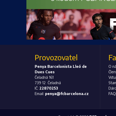
Provozovatel
F
Penya Barcelonista Lleó de
O n
Dues Cues
Člen
Čeladná 161
Vst
739 12 Čeladná
Stan
IČ:
22870253
Dárc
Email:
penya@fcbarcelona.cz
FAQ