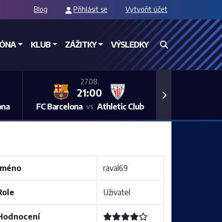
Blog
Přihlásit se
Vytvořit účet
ZÓNA
KLUB
ZÁŽITKY
VÝSLEDKY
27.08.
21:00
Next
ona
FC Barcelona
Athletic Club
vs
Jméno
raval69
Role
Uživatel
Hodnocení