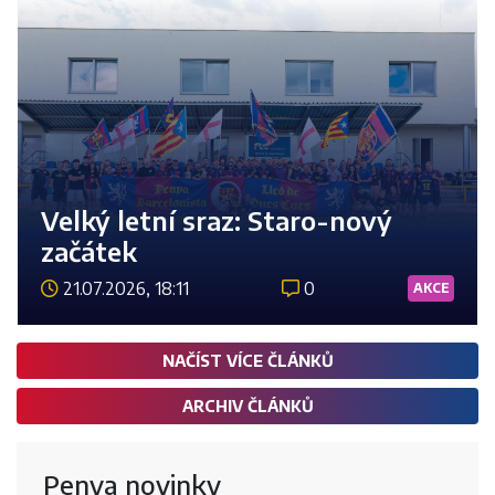
Velký letní sraz: Staro-nový
začátek
21.07.2026, 18:11
0
AKCE
Číst 
NAČÍST VÍCE ČLÁNKŮ
ARCHIV ČLÁNKŮ
Penya novinky