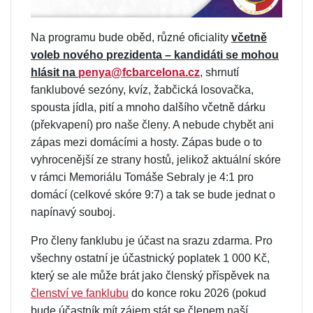
Na programu bude oběd, různé oficiality
včetně
voleb nového prezidenta – kandidáti se mohou
hlásit na
penya@fcbarcelona.cz
, shrnutí
fanklubové sezóny, kvíz, žabčická losovačka,
spousta jídla, pití a mnoho dalšího včetně dárku
(překvapení) pro naše členy. A nebude chybět ani
zápas mezi domácími a hosty. Zápas bude o to
vyhrocenější ze strany hostů, jelikož aktuální skóre
v rámci Memoriálu Tomáše Sebraly je 4:1 pro
domácí (celkové skóre 9:7) a tak se bude jednat o
napínavý souboj.
Pro členy fanklubu je účast na srazu zdarma. Pro
všechny ostatní je účastnický poplatek 1 000 Kč,
který se ale může brát jako členský příspěvek na
členství ve fanklubu
do konce roku 2026 (pokud
bude účastník mít zájem stát se členem naší