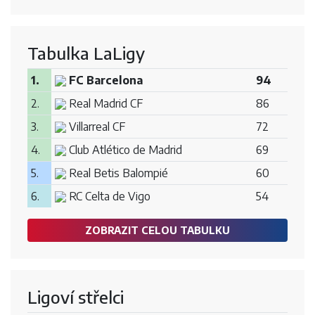
Tabulka LaLigy
1.
FC Barcelona
94
2.
Real Madrid CF
86
3.
Villarreal CF
72
4.
Club Atlético de Madrid
69
5.
Real Betis Balompié
60
6.
RC Celta de Vigo
54
ZOBRAZIT CELOU TABULKU
Ligoví střelci