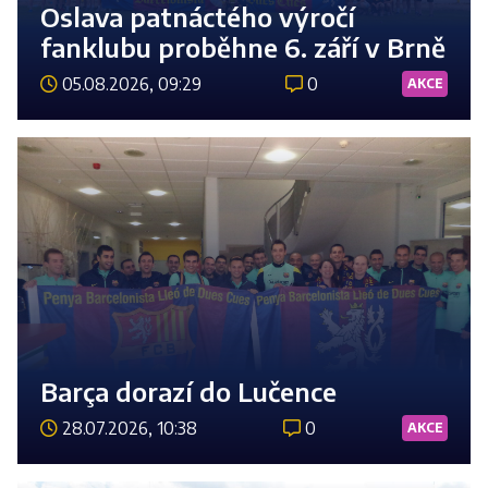
Oslava patnáctého výročí
fanklubu proběhne 6. září v Brně
05.08.2026, 09:29
0
AKCE
Číst 
Barça dorazí do Lučence
28.07.2026, 10:38
0
AKCE
Číst 