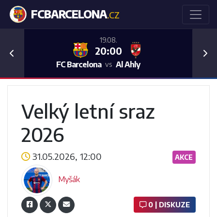
FCBARCELONA
.CZ
19.08.
20:00
Previous
Nex
FC Barcelona
Al Ahly
vs
Velký letní sraz
2026
31.05.2026, 12:00
AKCE
Myšák
0 | DISKUZE