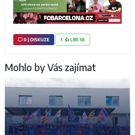
0 | DISKUZE
1
👍
LÍBÍ SE
Mohlo by Vás zajímat