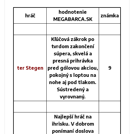
hodnotenie
hráč
známka
MEGABARCA.SK
Kľúčová zákrok po
tvrdom zakončení
súpera, skvelá a
presná prihrávka
ter Stegen
pred gólovou akciou,
9
pokojný s loptou na
nohe aj pod tlakom.
Sústredený a
vyrovnaný.
Najlepší hráč na
ihrisku. V dobrom
ponímaní doslova