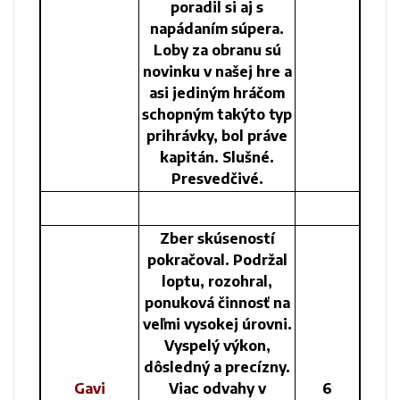
poradil si aj s
napádaním súpera.
Loby za obranu sú
novinku v našej hre a
asi jediným hráčom
schopným takýto typ
prihrávky, bol práve
kapitán. Slušné.
Presvedčivé.
Zber skúseností
pokračoval. Podržal
loptu, rozohral,
ponuková činnosť na
veľmi vysokej úrovni.
Vyspelý výkon,
dôsledný a precízny.
Gavi
Viac odvahy v
6