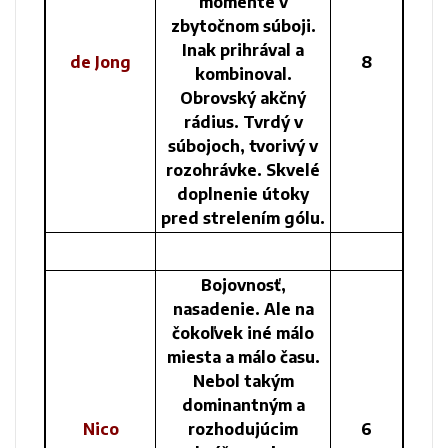
momente v
zbytočnom súboji.
Inak prihrával a
de Jong
8
kombinoval.
Obrovský akčný
rádius. Tvrdý v
súbojoch, tvorivý v
rozohrávke. Skvelé
doplnenie útoky
pred strelením gólu.
Bojovnosť,
nasadenie. Ale na
čokoľvek iné málo
miesta a málo času.
Nebol takým
dominantným a
Nico
rozhodujúcim
6