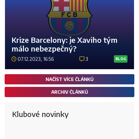
Krize Barcelony: je Xaviho tým
málo nebezpečný?
07.12.2023, 16:56
3
BLOG
Číst 
NAČÍST VÍCE ČLÁNKŮ
ARCHIV ČLÁNKŮ
Klubové novinky