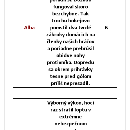
fungoval skoro
bezchybne. Tak
trochu hokejovo
Alba
pomstil dva tvrdé
6
zákroky domácich na
členky našich hráčov
a poriadne prebrúsil
obidve nohy
protivníka. Dopredu
sa okrem prihrávky
tesne pred gólom
príliš nepresadil.
Výborný výkon, hoci
raz stratil loptu v
extrémne
nebezpečnom