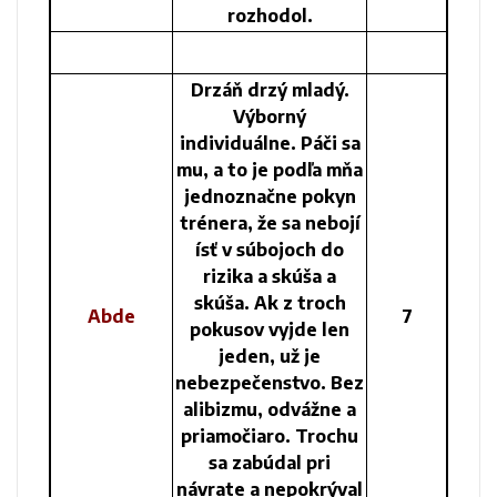
rozhodol.
Drzáň drzý mladý.
Výborný
individuálne. Páči sa
mu, a to je podľa mňa
jednoznačne pokyn
trénera, že sa nebojí
ísť v súbojoch do
rizika a skúša a
skúša. Ak z troch
Abde
7
pokusov vyjde len
jeden, už je
nebezpečenstvo. Bez
alibizmu, odvážne a
priamočiaro. Trochu
sa zabúdal pri
návrate a nepokrýval