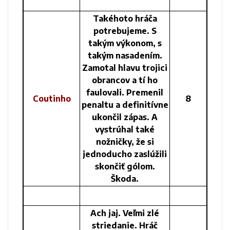
Takéhoto hráča
potrebujeme. S
takým výkonom, s
takým nasadením.
Zamotal hlavu trojici
obrancov a tí ho
faulovali. Premenil
Coutinho
8
penaltu a definitívne
ukončil zápas. A
vystrúhal také
nožničky, že si
jednoducho zaslúžili
skončiť gólom.
Škoda.
Ach jaj. Veľmi zlé
striedanie. Hráč