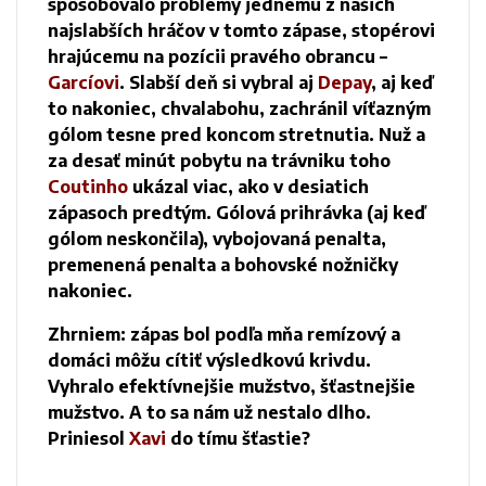
spôsobovalo problémy jednému z našich
najslabších hráčov v tomto zápase, stopérovi
hrajúcemu na pozícii pravého obrancu –
Garcíovi
. Slabší deň si vybral aj
Depay
, aj keď
to nakoniec, chvalabohu, zachránil víťazným
gólom tesne pred koncom stretnutia. Nuž a
za desať minút pobytu na trávniku toho
Coutinho
ukázal viac, ako v desiatich
zápasoch predtým. Gólová prihrávka (aj keď
gólom neskončila), vybojovaná penalta,
premenená penalta a bohovské nožničky
nakoniec.
Zhrniem: zápas bol podľa mňa remízový a
domáci môžu cítiť výsledkovú krivdu.
Vyhralo efektívnejšie mužstvo, šťastnejšie
mužstvo. A to sa nám už nestalo dlho.
Priniesol
Xavi
do tímu šťastie?