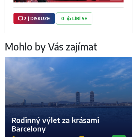
2 | DISKUZE
0
👍
LÍBÍ SE
Mohlo by Vás zajímat
Rodinný výlet za krásami
Barcelony