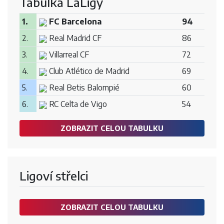
Tabulka LaLigy
1.
FC Barcelona
94
2.
Real Madrid CF
86
3.
Villarreal CF
72
4.
Club Atlético de Madrid
69
5.
Real Betis Balompié
60
6.
RC Celta de Vigo
54
ZOBRAZIT CELOU TABULKU
Ligoví střelci
ZOBRAZIT CELOU TABULKU