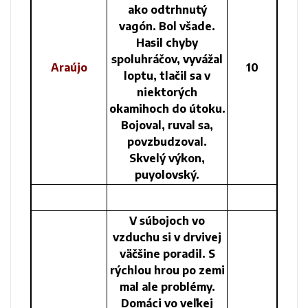
ako odtrhnutý
vagón. Bol všade.
Hasil chyby
spoluhráčov, vyvážal
Araújo
10
loptu, tlačil sa v
niektorých
okamihoch do útoku.
Bojoval, ruval sa,
povzbudzoval.
Skvelý výkon,
puyolovský.
V súbojoch vo
vzduchu si v drvivej
väčšine poradil. S
rýchlou hrou po zemi
mal ale problémy.
Domáci vo veľkej