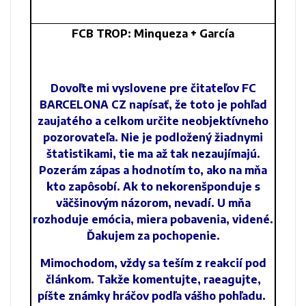
FCB TROP: Minqueza + García
Dovoľte mi vyslovene pre čitateľov FC
BARCELONA CZ napísať, že toto je pohľad
zaujatého a celkom určite neobjektívneho
pozorovateľa. Nie je podložený žiadnymi
štatistikami, tie ma až tak nezaujímajú.
Pozerám zápas a hodnotím to, ako na mňa
kto zapôsobí. Ak to nekorenšponduje s
väčšinovým názorom, nevadí. U mňa
rozhoduje emócia, miera pobavenia, videné.
Ďakujem za pochopenie.
Mimochodom, vždy sa teším z reakcií pod
článkom. Takže komentujte, ra
eagujte,
píšte známky hráčov podľa vášho pohľadu.