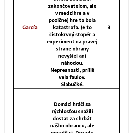
zakončovateľom, ale
v medzihre a v
pozičnej hre to bola
García
katastrofa. Je to
3
čistokrvný stopér a
experiment na pravej
strane obrany
nevyšiel ani
náhodou.
Nepresnosti, príliš
veľa faulov.
Slabučké.
Domáci hráči sa
rýchlosťou snažili
dostať za chrbát
nášho obrancu, ale
poradil si. Dozadu