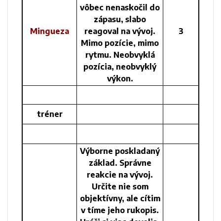
vôbec nenaskočil do
zápasu, slabo
Mingueza
reagoval na vývoj.
3
Mimo pozície, mimo
rytmu. Neobvyklá
pozícia, neobvyklý
výkon.
tréner
Výborne poskladaný
základ. Správne
reakcie na vývoj.
Určite nie som
objektívny, ale cítim
v tíme jeho rukopis.