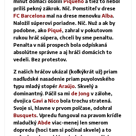
minút domáci osolili
Piquého
a tiež to nebol
príliš pekný zákrok. Nič. Pomstiteľ v drese
FC Barcelona
mal na drese menovku
Alba
.
Naložil súperovi poriadne. Nič. Nuž a ak by
podobne, ako
Piqué
, zahral v pokutovom
rukou hráč súpera, chceli by sme penaltu.
Penalta v náš prospech bola odpískaná
absolútne správne a aj hráči domácich to
vedeli. Bez protestov.
Z našich hráčov ukázal (koľkýkrát už) priam
nadľudské nasadenie priam puyolovského
typu mladý stopér
Araújo
. Skvelý a
dominantný. Páčil sa mi
de Jong
v zálohe,
dvojica
Gavi
a
Nico
bola trochu stratená.
Svoje si, hlavne v prvom polčase, odohral
Busquets
. Vpredu fungoval na pravom krídle
mladučký
Abde
viac-menej len smerom
dopredu (hoci tam si počínal skvele) a to