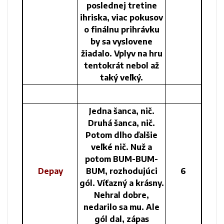
poslednej tretine
ihriska, viac pokusov
o finálnu prihrávku
by sa vyslovene
žiadalo. Vplyv na hru
tentokrát nebol až
taký veľký.
Jedna šanca, nič.
Druhá šanca, nič.
Potom dlho ďalšie
veľké nič. Nuž a
potom BUM-BUM-
Depay
BUM, rozhodujúci
6
gól. Víťazný a krásny.
Nehral dobre,
nedarilo sa mu. Ale
gól dal, zápas