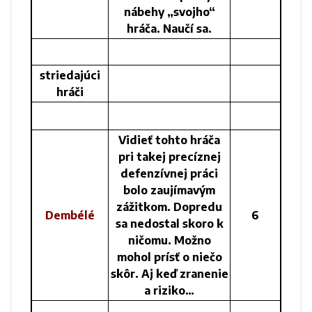
nábehy „svojho“
hráča. Naučí sa.
striedajúci
hráči
Vidieť tohto hráča
pri takej precíznej
defenzívnej práci
bolo zaujímavým
zážitkom. Dopredu
Dembélé
6
sa nedostal skoro k
ničomu. Možno
mohol prísť o niečo
skôr. Aj keď zranenie
a riziko…