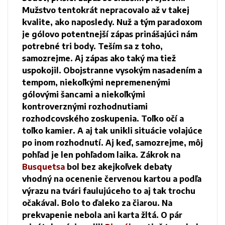
Mužstvo tentokrát nepracovalo až v takej
kvalite, ako naposledy. Nuž a tým paradoxom
je gólovo potentnejší zápas prinášajúci nám
potrebné tri body. Teším sa z toho,
samozrejme. Aj zápas ako taký ma tiež
uspokojil. Obojstranne vysokým nasadením a
tempom, niekoľkými nepremenenými
gólovými šancami a niekoľkými
kontroverznými rozhodnutiami
rozhodcovského zoskupenia. Toľko očí a
toľko kamier. A aj tak unikli situácie volajúce
po inom rozhodnutí. Aj keď, samozrejme, môj
pohľad je len pohľadom laika. Zákrok na
Busquetsa
bol bez akejkoľvek debaty
vhodný na ocenenie červenou kartou a podľa
výrazu na tvári faulujúceho to aj tak trochu
očakával. Bolo to ďaleko za čiarou. Na
prekvapenie nebola ani karta žltá. O pár