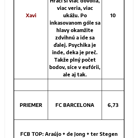
Hráči si viac dovolia,
viac veria, viac
Xavi
ukážu. Po
10
inkasovanom góle sa
hlavy okamžite
zdvihnú a ide sa
ďalej. Psychika je
inde, deka je preč.
Takže plný počet
bodov, síce v eufórii,
ale aj tak.
PRIEMER
FC BARCELONA
6,73
FCB TOP: Araújo + de Jong + ter Stegen