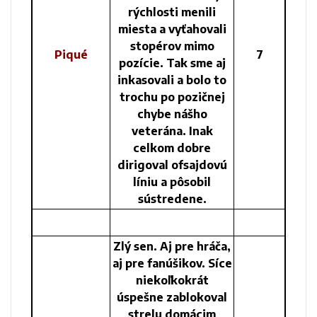
rýchlosti menili
miesta a vyťahovali
stopérov mimo
Piqué
7
pozície. Tak sme aj
inkasovali a bolo to
trochu po pozičnej
chybe nášho
veterána. Inak
celkom dobre
dirigoval ofsajdovú
líniu a pôsobil
sústredene.
Zlý sen. Aj pre hráča,
aj pre fanúšikov. Síce
niekoľkokrát
úspešne zablokoval
strelu domácim