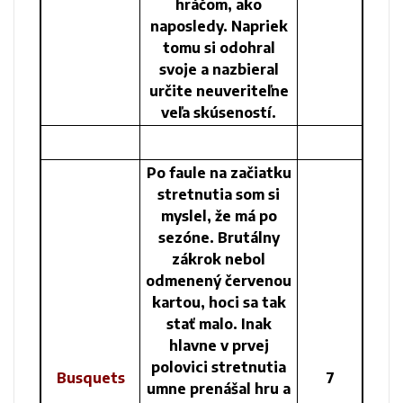
hráčom, ako
naposledy. Napriek
tomu si odohral
svoje a nazbieral
určite neuveriteľne
veľa skúseností.
Po faule na začiatku
stretnutia som si
myslel, že má po
sezóne. Brutálny
zákrok nebol
odmenený červenou
kartou, hoci sa tak
stať malo. Inak
hlavne v prvej
polovici stretnutia
Busquets
7
umne prenášal hru a