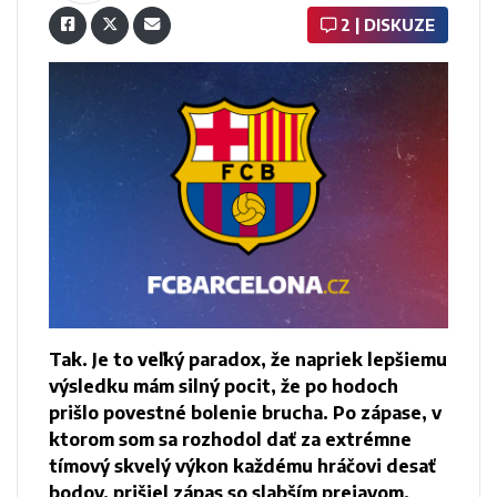
2 | DISKUZE
Tak. Je to veľký paradox, že napriek lepšiemu
výsledku mám silný pocit, že po hodoch
prišlo povestné bolenie brucha. Po zápase, v
ktorom som sa rozhodol dať za extrémne
tímový skvelý výkon každému hráčovi desať
bodov, prišiel zápas so slabším prejavom.