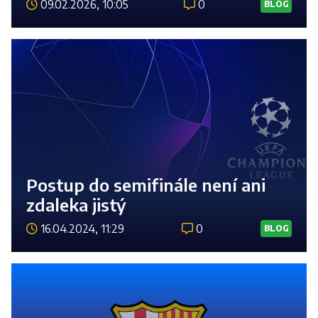
09.02.2026, 10:05
0
BLOG
Číst 
Postup do semifinále není ani
zdaleka jistý
16.04.2024, 11:29
0
BLOG
Číst 