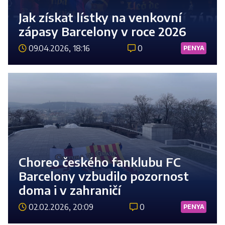
Jak získat lístky na venkovní
zápasy Barcelony v roce 2026
09.04.2026, 18:16
0
PENYA
Číst 
Choreo českého fanklubu FC
Barcelony vzbudilo pozornost
doma i v zahraničí
02.02.2026, 20:09
0
PENYA
Číst 