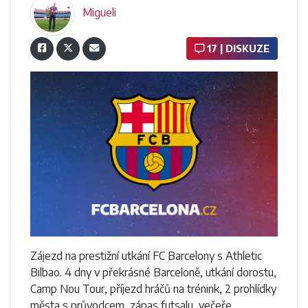
Migueli
17 | DISKUZE
Zájezd na prestižní utkání FC Barcelony s Athletic
Bilbao. 4 dny v překrásné Barceloně, utkání dorostu,
Camp Nou Tour, příjezd hráčů na trénink, 2 prohlídky
města s průvodcem, zápas futsalu, večeře