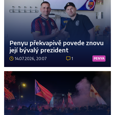
Penyu překvapivě povede znovu
její bývalý prezident
14.07.2026, 20:07
1
PENYA
Číst 