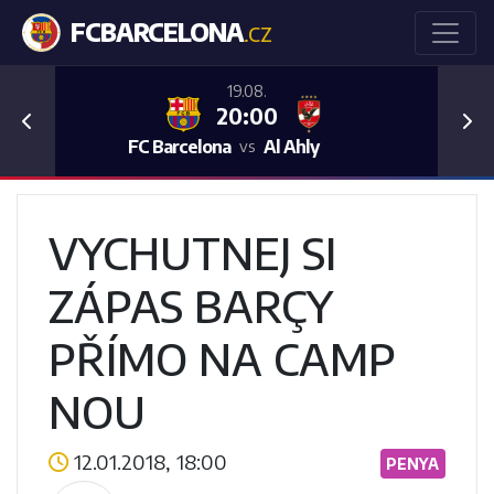
FCBARCELONA
.CZ
19.08.
20:00
Previous
Nex
FC Barcelona
Al Ahly
vs
VYCHUTNEJ SI
ZÁPAS BARÇY
PŘÍMO NA CAMP
NOU
12.01.2018, 18:00
PENYA