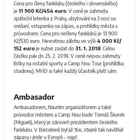
Cena pro členy fanklubu (českého i slovenského)
je
11 900 Kč/454 euro
. V ceně je zahrnuta
zpáteční letenka z Prahy, ubytování na 3 noci se
snídaní, vstupenka na zápas, a prohlídky města s
průvodcem. Cena pro nečleny fanklubů je 13 900
Kč/530 euro. Nevratnou zálohu ve výši
4 000 Kč/
152 euro
je nutné zaslat do
31. 1. 2018
. Celou
částku pak do 25. 2. 2018. V ceně nejsou zahrnuty
lístky na ostatní sporty a Camp Nou Tour (prohlídka
stadionu). MHD si také každý účastník platí sám.
Ambasador
Ambasadorem, hlavním organizátorem a také
průvodce městem a Camp Nou bude Tomáš Škurek
(Migueli), který je zároveň prezidentem českého
fanklubu. V Barceloně byl již 16x, stejně tak navštívil
zápasy i jinde v Evropě – např.