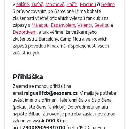
v
Miláně
,
Turíně
,
Mnichově
,
Paříži
,
Madridu
či
Berlíně
.
S průvodcováním po Barceloně již má bohaté
zkušenosti včetně oficiálních výjezdů fanklubu na
zápasy s
Málagou
,
Espanyolem
,
Valencií
,
Sevillou
a
Deportivem
, a tak věříme, že veškeré jeho
zkušenosti z Barcelony, Camp Nou a venkovních
zápasů povedou k maximální spokojenosti všech
zúčastněných.
Přihláška
Zájemci se mohou přihlásit na
email
miguelifcb@seznam.cz
. V mailu je potřeba
uvést jméno a příjmení, telefonní číslo a číslo člena
(pokud jste členy fanklubu). Do předmětu emailu
napište Bilbao. Zároveň je potřeba zaslat nevratnou
zálohu ve výši
4 000 Kč
na
účet
2900890933/2010
(nebo 190 € na Euro