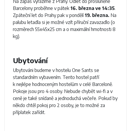
Na zápas vyrazíme z Prahy. Odlet do prosluněné
Barcelony proběhne v pátek
16. března ve 14:35
.
Zpáteční let do Prahy pak v pondělí
19. března.
Na
palubu letadla si je možné vzít příruční zavazadlo (o
rozměrech 55x45x25 cm a o maximální hmotnosti 8
kg).
Ubytování
Ubytováni budeme v hostelu One Sants se
standardním vybavením. Tento hostel patří
k nejlépe hodnoceným hostelům v celé Barceloně.
Pokoje jsou pro 4 osoby. Nebude chybět wi-fi a v
ceně je také snídaně a jednoduchá večeře. Pokud by
někdo chtěl pokoj pro 2 osoby, je to možné za
příplatek zařídit.