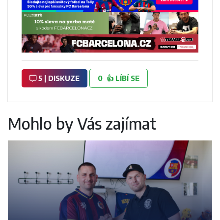
5 | DISKUZE
0
👍
LÍBÍ SE
Mohlo by Vás zajímat