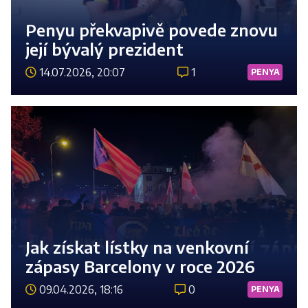
Penyu překvapivě povede znovu
její bývalý prezident
14.07.2026, 20:07
1
PENYA
Číst 
Jak získat lístky na venkovní
zápasy Barcelony v roce 2026
09.04.2026, 18:16
0
PENYA
Číst 