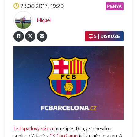
23.08.2017, 19:20
PENYA
Migueli
5 | DISKUZE
Listopadový výjezd
na zápas Barçy se Sevillou
spolupořádaný s
CK CoolCamp
je již plně obsazen. A