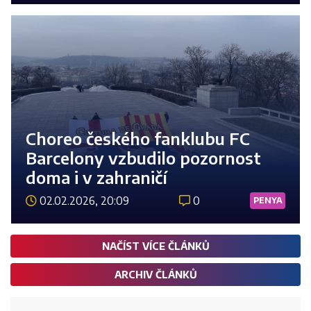
Choreo českého fanklubu FC
Barcelony vzbudilo pozornost
doma i v zahraničí
02.02.2026, 20:09
0
PENYA
Číst 
NAČÍST VÍCE ČLÁNKŮ
ARCHIV ČLÁNKŮ