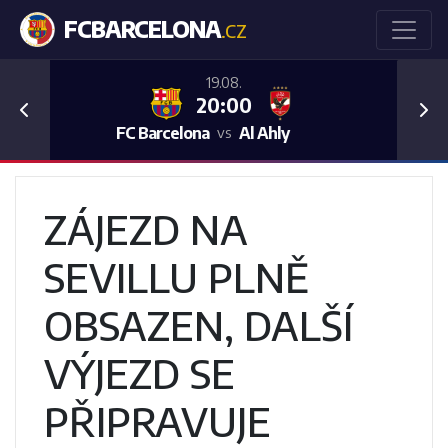
FCBARCELONA
.CZ
19.08.
20:00
Previous
Nex
FC Barcelona
Al Ahly
vs
ZÁJEZD NA
SEVILLU PLNĚ
OBSAZEN, DALŠÍ
VÝJEZD SE
PŘIPRAVUJE