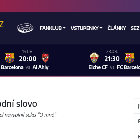
CZ
DOMŮ
FANKLUB
VSTUPENKY
ČLÁNKY
SE
19.08.
23.08.
20:00
21:30
 Barcelona
Al Ahly
Elche CF
FC Barcel
vs
vs
dní slovo
el nevyplnil sekci "O mně".