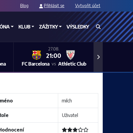
Blog
Přihlásit se
Vytvořit účet
ZÓNA
KLUB
ZÁŽITKY
VÝSLEDKY
27.08.
21:00
Next
ona
FC Barcelona
Athletic Club
vs
Jméno
milch
Role
Uživatel
Hodnocení