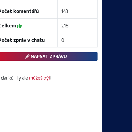
Počet komentářů
143
Celkem
218
Počet zpráv v chatu
0
NAPSAT ZPRÁVU
 článků. Ty ale
můžeš být
!