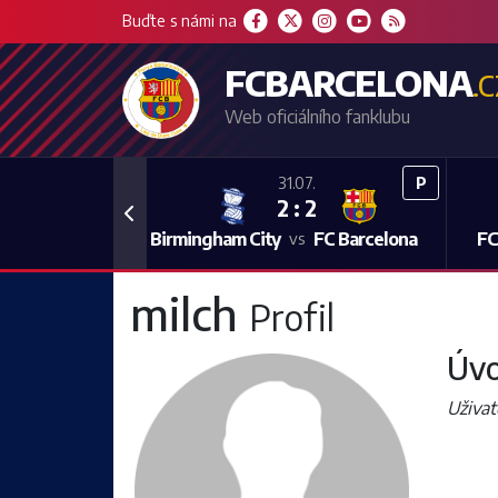
Buďte s námi na
FCBARCELONA
.
Web oficiálního fanklubu
P
31.07.
2 : 2
Previous
Birmingham City
FC Barcelona
FC
vs
milch
Profil
Úvo
Uživat