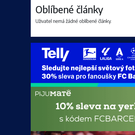
Oblíbené články
Uživatel nemá žádné oblíbené články.