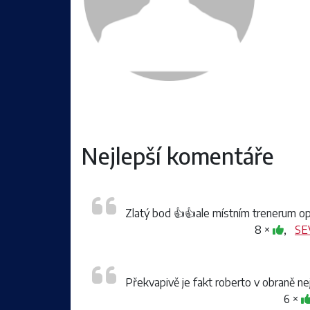
Nejlepší komentáře
Zlatý bod 👍👍ale místním trenerum o
8 ×
,
SE
Překvapivě je fakt roberto v obraně nej
6 ×