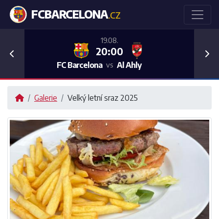
FCBARCELONA
.CZ
19.08.
20:00
Previous
Nex
FC Barcelona
Al Ahly
vs
Galerie
Velký letní sraz 2025